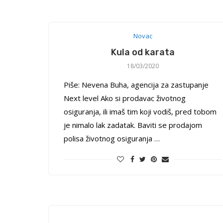
Novac
Kula od karata
18/03/2020
Piše: Nevena Buha, agencija za zastupanje
Next level Ako si prodavac životnog
osiguranja, ili imaš tim koji vodiš, pred tobom
je nimalo lak zadatak. Baviti se prodajom
polisa životnog osiguranja …