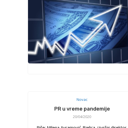
Novac
PR u vreme pandemije
20/04/2020
Piše: Milena Avramović-Bjelica, izvršni direktor