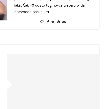
lakši. Čak 40 odsto tog novca trebalo bi da
obezbede banke. Pri …