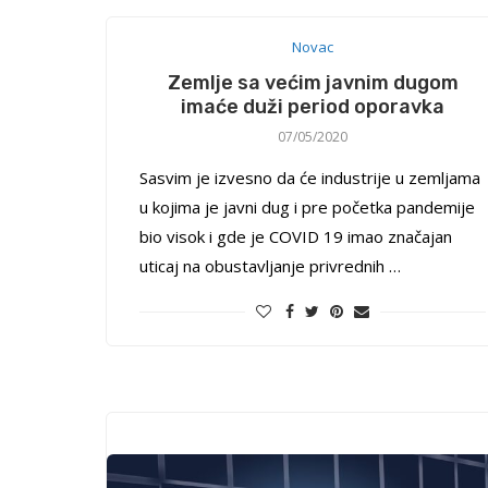
Novac
Zemlje sa većim javnim dugom
imaće duži period oporavka
07/05/2020
Sasvim je izvesno da će industrije u zemljama
u kojima je javni dug i pre početka pandemije
bio visok i gde je COVID 19 imao značajan
uticaj na obustavljanje privrednih …