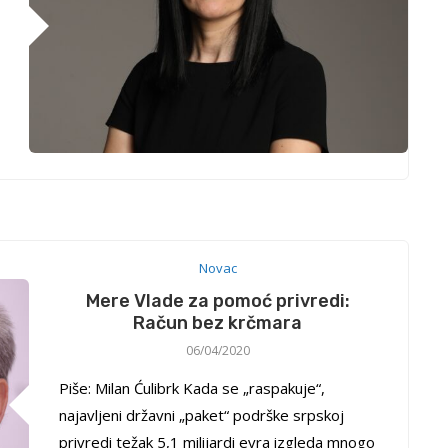
Novac
Mere Vlade za pomoć privredi:
Račun bez krčmara
06/04/2020
Piše: Milan Ćulibrk Kada se „raspakuje“,
najavljeni državni „paket“ podrške srpskoj
privredi težak 5,1 milijardi evra izgleda mnogo