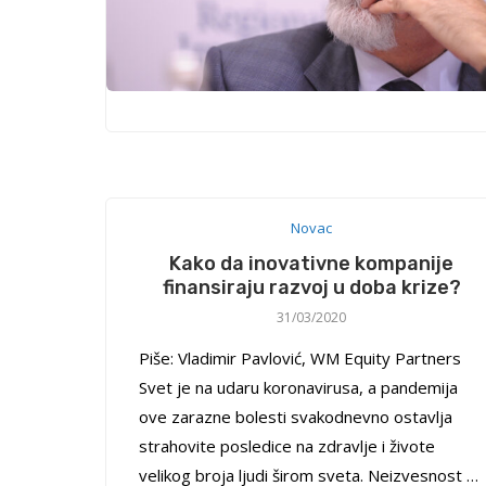
Novac
Kako da inovativne kompanije
finansiraju razvoj u doba krize?
31/03/2020
Piše: Vladimir Pavlović, WM Equity Partners
Svet je na udaru koronavirusa, a pandemija
ove zarazne bolesti svakodnevno ostavlja
strahovite posledice na zdravlje i živote
velikog broja ljudi širom sveta. Neizvesnost …