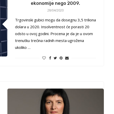
ekonomije nego 2009.
28/04/2020
Trgovinski gubici mogu da dosegnu 3,5 triliona
dolara u 2020. Insolventnost će porasti 20
odsto u ovoj godini. Procena je da je u ovom
trenutku trećina radnih mesta ugrožena
ukoliko …