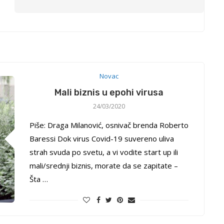
Novac
Mali biznis u epohi virusa
24/03/2020
Piše: Draga Milanović, osnivač brenda Roberto
Baressi Dok virus Covid-19 suvereno uliva
strah svuda po svetu, a vi vodite start up ili
mali/srednji biznis, morate da se zapitate –
Šta …