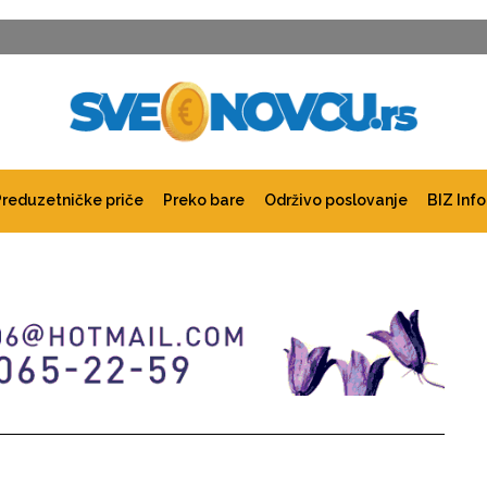
Preduzetničke priče
Preko bare
Održivo poslovanje
BIZ Info