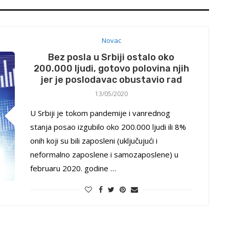
Novac
Bez posla u Srbiji ostalo oko
200.000 ljudi, gotovo polovina njih
jer je poslodavac obustavio rad
13/05/2020
U Srbiji je tokom pandemije i vanrednog
stanja posao izgubilo oko 200.000 ljudi ili 8%
onih koji su bili zaposleni (uključujući i
neformalno zaposlene i samozaposlene) u
februaru 2020. godine …