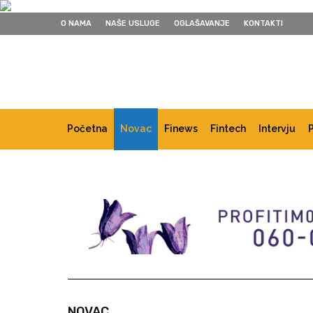
O NAMA
NAŠE USLUGE
OGLAŠAVANJE
KONTAKTI
Početna
Novac
Finews
Fintech
Intervju
NOVAC