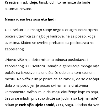
Kreativan rad, ideje, timski duh, to ne može da bude
automatizovano.
Nema ideje bez susreta ljudi
U IT sektoru je mnogo ranije nego u drugim industrijama
počela utakmica za najbolje kadrove, ne za posao, koga
uvek ima. Klatno se uveliko prebacilo sa poslodavca na
zaposlenog.
„Novac više nije determinanta odnosa poslodavca i
zaposlenog u IT sektoru. Današnje generacije mnogo više
polažu na iskustvo, na ono šta će dobiti na tom radnom
mestu. Najvažnija im je prilika da se razviju, da se osećaju
dobro na poslu jer je posao svima nama društvena
komponenta. Važno im je da imaju okruženje koje im prija,
često se mladi i privatno druže sa ljudima sa kojima rade“,
rekao je
Nebojša Bjelotomić,
CEO, Saga, i dodao da sve