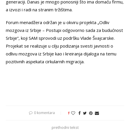
generaciji. Danas je mnogo ponosniji što ima domaću firmu,
a izvozi i radi na stranim tržištima.
Forum menadžera održan je u okviru projekta „Odliv
mozgova iz Srbije – Postupi odgovorno sada za budućnost
Srbije“, koji SAM sprovodi uz podršku Vlade Švajcarske.
Projekat se realizuje u cilju podizanja svesti javnosti o
odlivu mozgova iz Srbije kao i kreiranja dijaloga na temu
pozitivnih aspekata cirkularnih migracija.
0 komentara
1
prethodni tekst