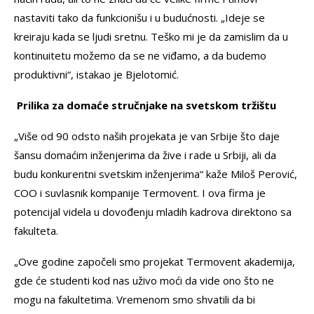
nastaviti tako da funkcionišu i u budućnosti. „Ideje se
kreiraju kada se ljudi sretnu. Teško mi je da zamislim da u
kontinuitetu možemo da se ne viđamo, a da budemo
produktivni“, istakao je Bjelotomić.
Prilika za domaće stručnjake na svetskom tržištu
„Više od 90 odsto naših projekata je van Srbije što daje
šansu domaćim inženjerima da žive i rade u Srbiji, ali da
budu konkurentni svetskim inženjerima“ kaže Miloš Perović,
COO i suvlasnik kompanije Termovent. I ova firma je
potencijal videla u dovođenju mladih kadrova direktono sa
fakulteta.
„Ove godine započeli smo projekat Termovent akademija,
gde će studenti kod nas uživo moći da vide ono što ne
mogu na fakultetima. Vremenom smo shvatili da bi