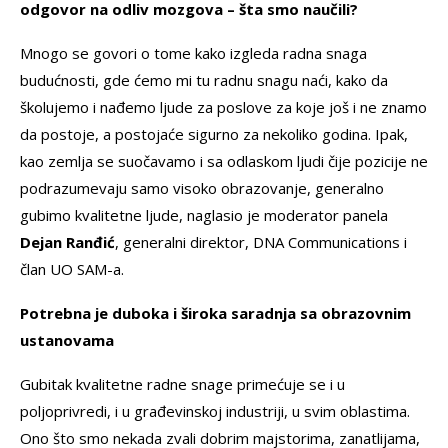
odgovor na odliv mozgova – šta smo naučili?
Mnogo se govori o tome kako izgleda radna snaga
budućnosti, gde ćemo mi tu radnu snagu naći, kako da
školujemo i nađemo ljude za poslove za koje još i ne znamo
da postoje, a postojaće sigurno za nekoliko godina. Ipak,
kao zemlja se suočavamo i sa odlaskom ljudi čije pozicije ne
podrazumevaju samo visoko obrazovanje, generalno
gubimo kvalitetne ljude, naglasio je moderator panela
Dejan Ranđić
, generalni direktor, DNA Communications i
član UO SAM-a.
Potrebna je duboka i široka saradnja sa obrazovnim
ustanovama
Gubitak kvalitetne radne snage primećuje se i u
poljoprivredi, i u građevinskoj industriji, u svim oblastima.
Ono što smo nekada zvali dobrim majstorima, zanatlijama,