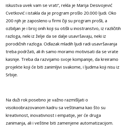
iskustva uvek vam se vrati“, rekla je Marija Desivojević
Cvetković i istakla da je program prošlo 20.000 ljudi. Oko
200 njih je zaposleno u firmi čiji su program prošli, a
ozbiljan je i broj onih koji su otišli u inostranstvo, iz različitih
razloga, neki iz želje da se dalje usavršavaju, neki iz
porodičnih razloga. Odlazak mladih ljudi radi usavršavanja
treba podržati, ali ih samo moramo motivisati da se vrate
kasnije. Treba da razvijamo svoje kompanije, da kreiramo
projekte koji će biti zanimljivi svakome, i ljudima koji nisu iz
Srbije.
Na duži rok posebno je važno razmišljati o
visokoobrazovanom kadru sa veštinama kao što su
kreativnost, inovativnost i empatije, jer će druga
zanimanja, ali i veštine biti zamenjene automatizacijom.