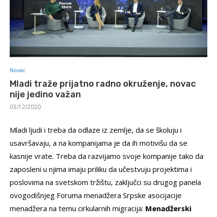
Novac
Mladi traže prijatno radno okruženje, novac
nije jedino važan
03/12/2020
Mladi ljudi i treba da odlaze iz zemlje, da se školuju i
usavršavaju, a na kompanijama je da ih motivišu da se
kasnije vrate. Treba da razvijamo svoje kompanije tako da
zaposleni u njima imaju priliku da učestvuju projektima i
poslovima na svetskom tržištu, zaključci su drugog panela
ovogodišnjeg Foruma menadžera Srpske asocijacije
menadžera na temu cirkularnih migracija:
Menadžerski