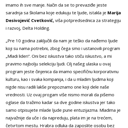
imamo ih sve manje. Način da se to prevaziđe jeste
saradnja sa školama koje edukuju te ljude, istakla je
Marija
Desivojević Cvetković,
viša potpredsednica za strategiju
i razvoj, Delta Holding.
„Pre 10 godina zaključili da nam je teško da nađemo ljude
koji su nama potrebni, zbog čega smo i ustanovili program
„Mladi lideri“. Oni bez iskustva tako stiču iskustvo, a mi
pravimo najbolju selekciju ljudi. Cilj našeg ulaska u ovaj
program jeste činjenica da imamo specifičnu korporativnu
kulturu, kao i svaka kompanija, i da u mladim ljudima koji
nigde nisu radili lakše prepoznamo one koji dele naše
vrednosti. Uz ovaj progam više nismo morali da pišemo
oglase da tražimo kadar sa dve godine iskustva jer tako
samo otpisujete mlade ljude pune entuzijazma. Mladima je
najvažnije da uče i da napreduju, plata im je na trećem,
četvrtom mestu. Hrabra odluka da zaposlite osobu bez