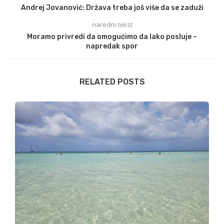
Andrej Jovanović: Država treba još više da se zaduži
naredni tekst
Moramo privredi da omogućimo da lako posluje –
napredak spor
RELATED POSTS