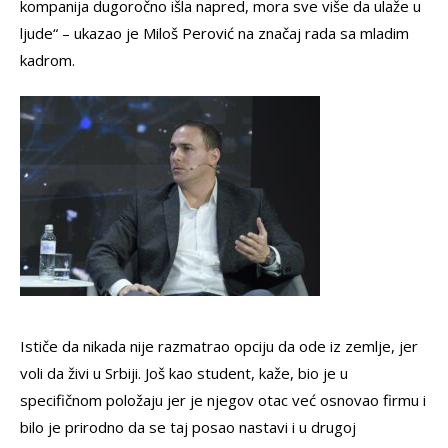
kompanija dugoročno išla napred, mora sve više da ulaže u
ljude“ – ukazao je Miloš Perović na značaj rada sa mladim
kadrom.
Ističe da nikada nije razmatrao opciju da ode iz zemlje, jer
voli da živi u Srbiji. Još kao student, kaže, bio je u
specifičnom položaju jer je njegov otac već osnovao firmu i
bilo je prirodno da se taj posao nastavi i u drugoj