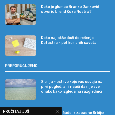
Kako je glumac Branko Janković
stvorio brend Koza Nostra?
Kako najlakše doći do rešenja
Katastra – pet korisnih saveta
PREPORUČUJEMO
Sicilija – ostrvo koje vas osvaja na
prvi pogled, ali i nauči da nije sve
onako kako izgleda na razglednici
PROČITAJ JOŠ
Tehnološko čudo iz zapadne Srbije: