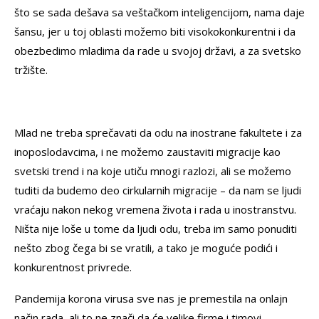
što se sada dešava sa veštačkom inteligencijom, nama daje
šansu, jer u toj oblasti možemo biti visokokonkurentni i da
obezbedimo mladima da rade u svojoj državi, a za svetsko
tržište.
Mlad ne treba sprečavati da odu na inostrane fakultete i za
inoposlodavcima, i ne možemo zaustaviti migracije kao
svetski trend i na koje utiču mnogi razlozi, ali se možemo
tuditi da budemo deo cirkularnih migracije – da nam se ljudi
vraćaju nakon nekog vremena života i rada u inostranstvu.
Ništa nije loše u tome da ljudi odu, treba im samo ponuditi
nešto zbog čega bi se vratili, a tako je moguće podići i
konkurentnost privrede.
Pandemija korona virusa sve nas je premestila na onlajn
način rada, ali to ne znači da će velike firme i timovi