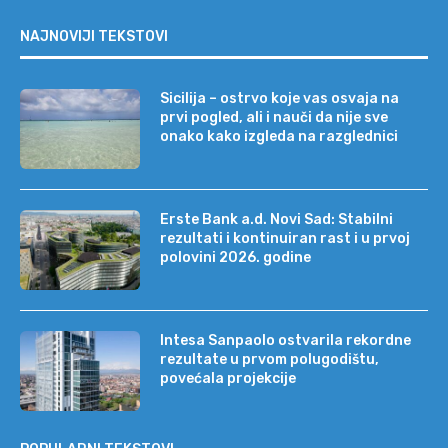
NAJNOVIJI TEKSTOVI
Sicilija – ostrvo koje vas osvaja na
prvi pogled, ali i nauči da nije sve
onako kako izgleda na razglednici
Erste Bank a.d. Novi Sad: Stabilni
rezultati i kontinuiran rast i u prvoj
polovini 2026. godine
Intesa Sanpaolo ostvarila rekordne
rezultate u prvom polugodištu,
povećala projekcije