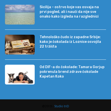
Sicilija – ostrvo koje vas osvaja na
prvi pogled, ali i nauči da nije sve
onako kako izgleda na razglednici
Tehnološko čudo iz zapadne Srbije:
kako je čokolada iz Loznice osvojila
22 tržišta
Od DIF-a do čokolade: Tamara Gorjup
pokrenula brend zdrave čokolade
Kapetan Koko
@2019 -
Studio triD