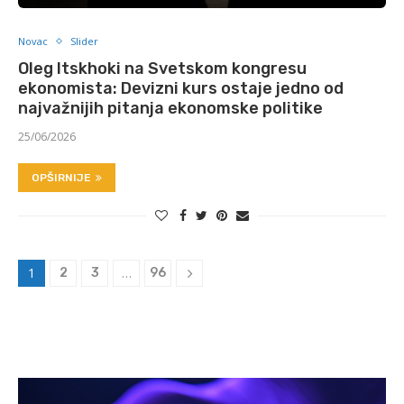
Novac
Slider
Oleg Itskhoki na Svetskom kongresu
ekonomista: Devizni kurs ostaje jedno od
najvažnijih pitanja ekonomske politike
25/06/2026
OPŠIRNIJE
1
…
2
3
96