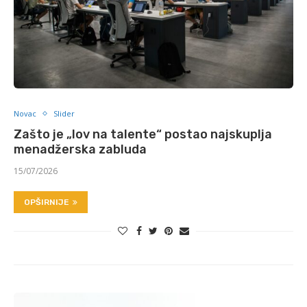
Novac
Slider
Zašto je „lov na talente“ postao najskuplja
menadžerska zabluda
15/07/2026
OPŠIRNIJE