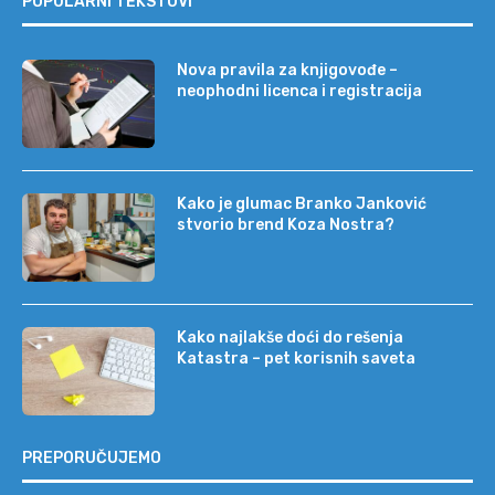
POPULARNI TEKSTOVI
Nova pravila za knjigovođe –
neophodni licenca i registracija
Kako je glumac Branko Janković
stvorio brend Koza Nostra?
Kako najlakše doći do rešenja
Katastra – pet korisnih saveta
PREPORUČUJEMO