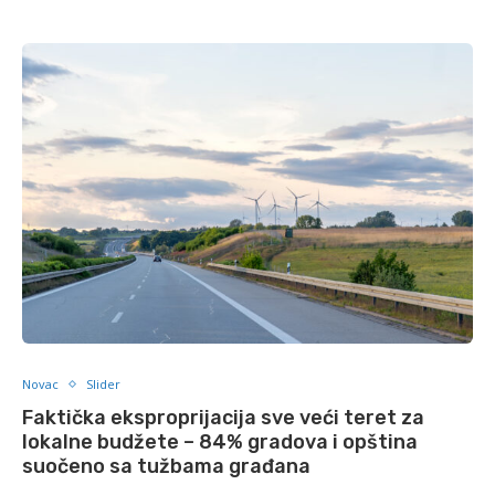
Novac
Slider
Faktička eksproprijacija sve veći teret za
lokalne budžete – 84% gradova i opština
suočeno sa tužbama građana