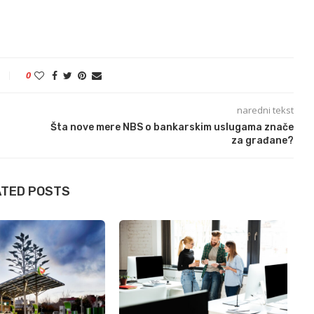
0
naredni tekst
Šta nove mere NBS o bankarskim uslugama znače
za građane?
ATED POSTS