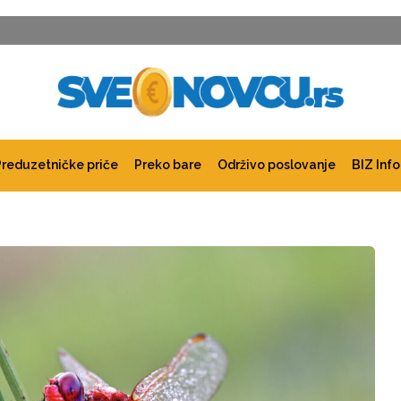
Preduzetničke priče
Preko bare
Održivo poslovanje
BIZ Info