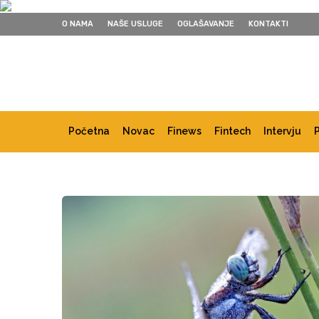
O NAMA
NAŠE USLUGE
OGLAŠAVANJE
KONTAKTI
Početna
Novac
Finews
Fintech
Intervju