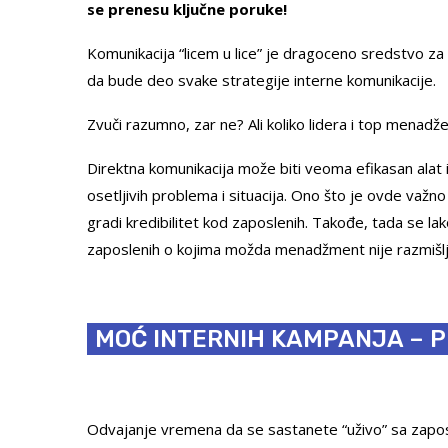
se prenesu ključne poruke!
Komunikacija “licem u lice” je dragoceno sredstvo za i
da bude deo svake strategije interne komunikacije.
Zvuči razumno, zar ne? Ali koliko lidera i top menadže
Direktna komunikacija može biti veoma efikasan alat 
osetljivih problema i situacija. Ono što je ovde važno 
gradi kredibilitet kod zaposlenih. Takođe, tada se lak
zaposlenih o kojima možda menadžment nije razmišljao
MOĆ INTERNIH KAMPANJA – P
Odvajanje vremena da se sastanete “uživo” sa zaposle