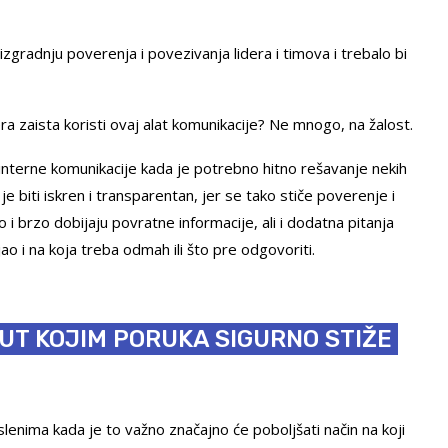
zgradnju poverenja i povezivanja lidera i timova i trebalo bi
ra zaista koristi ovaj alat komunikacije? Ne mnogo, na žalost.
interne komunikacije kada je potrebno hitno rešavanje nekih
je biti iskren i transparentan, jer se tako stiče poverenje i
o i brzo dobijaju povratne informacije, ali i dodatna pitanja
 i na koja treba odmah ili što pre odgovoriti.
UT KOJIM PORUKA SIGURNO STIŽE
nima kada je to važno značajno će poboljšati način na koji