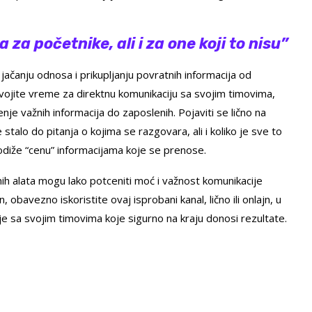
za početnike, ali i za one koji to nisu”
 jačanju odnosa i prikupljanju povratnih informacija od
dvojite vreme za direktnu komunikaciju sa svojim timovima,
je važnih informacija do zaposlenih. Pojaviti se lično na
 stalo do pitanja o kojima se razgovara, ali i koliko je sve to
odiže “cenu” informacijama koje se prenose.
 alata mogu lako potceniti moć i važnost komunikacije
, obavezno iskoristite ovaj isprobani kanal, lično ili onlajn, u
je sa svojim timovima koje sigurno na kraju donosi rezultate.