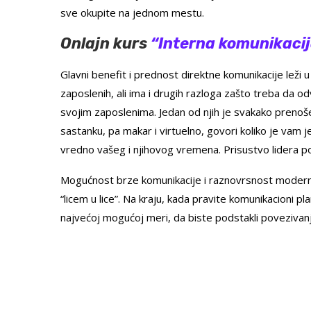
sve okupite na jednom mestu.
Onlajn kurs
“Interna komunikacija 
Glavni benefit i prednost direktne komunikacije leži u
zaposlenih, ali ima i drugih razloga zašto treba da o
svojim zaposlenima. Jedan od njih je svakako prenošen
sastanku, pa makar i virtuelno, govori koliko je vam je
vredno vašeg i njihovog vremena. Prisustvo lidera p
Mogućnost brze komunikacije i raznovrsnost modernih
“licem u lice”. Na kraju, kada pravite komunikacioni plan
najvećoj mogućoj meri, da biste podstakli povezivan