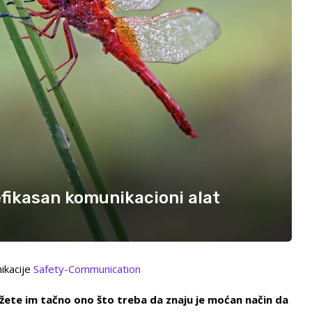
fikasan komunikacioni alat
ikacije
Safety-Communication
žete im tačno ono što treba da znaju je moćan način da