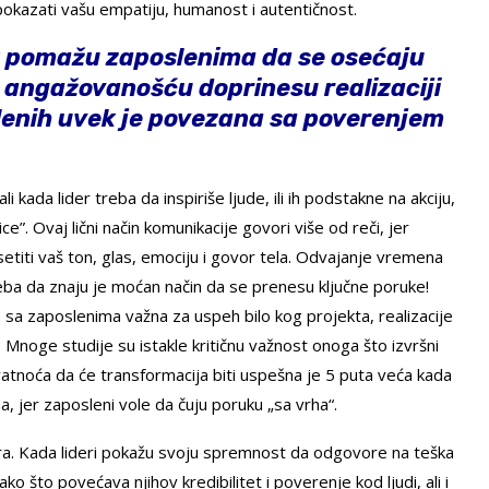
 pokazati vašu empatiju, humanost i autentičnost.
k pomažu zaposlenima da se osećaju
 angažovanošću doprinesu realizaciji
slenih uvek je povezana sa poverenjem
i kada lider treba da inspiriše ljude, ili ih podstakne na akciju,
e”. Ovaj lični način komunikacije govori više od reči, jer
osetiti vaš ton, glas, emociju i govor tela. Odvajanje vremena
eba da znaju je moćan način da se prenesu ključne poruke!
a sa zaposlenima važna za uspeh bilo kog projekta, realizacije
. Mnoge studije su istakle kritičnu važnost onoga što izvršni
vatnoća da će transformacija biti uspešna je 5 puta veća kada
, jer zaposleni vole da čuju poruku „sa vrha“.
era. Kada lideri pokažu svoju spremnost da odgovore na teška
o što povećava njihov kredibilitet i poverenje kod ljudi, ali i