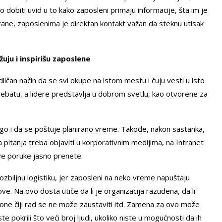
dobiti uvid u to kako zaposleni primaju informacije, šta im je
trane, zaposlenima je direktan kontakt važan da steknu utisak
žuju i inspirišu zaposlene
ičan način da se svi okupe na istom mestu i čuju vesti u isto
ebatu, a lidere predstavlja u dobrom svetlu, kao otvorene za
go i da se poštuje planirano vreme. Takođe, nakon sastanka,
 pitanja treba objaviti u korporativnim medijima, na Intranet
 sve poruke jasno prenete.
zbiljnu logistiku, jer zaposleni na neko vreme napuštaju
. Na ovo dosta utiče da li je organizacija razuđena, da li
gone čiji rad se ne može zaustaviti itd. Zamena za ovo može
ste pokrili što veći broj ljudi, ukoliko niste u mogućnosti da ih