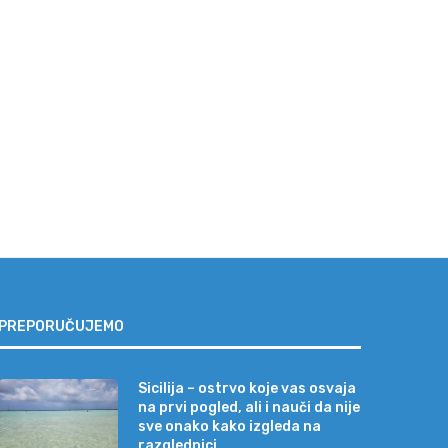
cilija – ostrvo koje vas osvaja na
Najveća zabluda pred letova
prvi...
„Neće se valjda baš...
04/08/2026
31/07/2026
PREPORUČUJEMO
Sicilija – ostrvo koje vas osvaja
na prvi pogled, ali i nauči da nije
sve onako kako izgleda na
razglednici