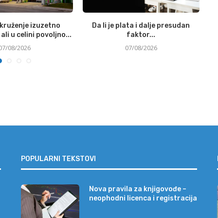
okruženje izuzetno
Da li je plata i dalje presudan
Si
ali u celini povoljno...
faktor...
07/08/2026
07/08/2026
POPULARNI TEKSTOVI
Nova pravila za knjigovođe –
neophodni licenca i registracija