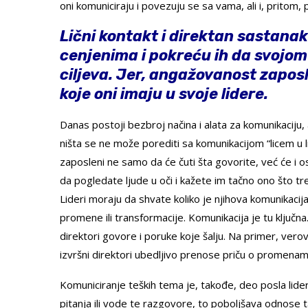
oni komuniciraju i povezuju se sa vama, ali i, pritom,
Lični kontakt i direktan sastana
cenjenima i pokreću ih da svojom
ciljeva. Jer, angažovanost zapo
koje oni imaju u svoje lidere.
Danas postoji bezbroj načina i alata za komunikaciju, al
ništa se ne može porediti sa komunikacijom “licem u lic
zaposleni ne samo da će čuti šta govorite, već će i 
da pogledate ljude u oči i kažete im tačno ono što tr
Lideri moraju da shvate koliko je njihova komunikacij
promene ili transformacije. Komunikacija je tu ključna
direktori govore i poruke koje šalju. Na primer, vero
izvršni direktori ubedljivo prenose priču o promenama
Komuniciranje teških tema je, takođe, deo posla lid
pitanja ili vode te razgovore, to poboljšava odnose tak