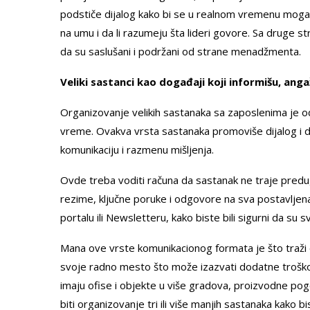
podstiče dijalog kako bi se u realnom vremenu mogao 
na umu i da li razumeju šta lideri govore. Sa druge s
da su saslušani i podržani od strane menadžmenta.
Veliki sastanci kao događaji koji informišu, anga
Organizovanje velikih sastanaka sa zaposlenima je odl
vreme. Ovakva vrsta sastanaka promoviše dijalog i d
komunikaciju i razmenu mišljenja.
Ovde treba voditi računa da sastanak ne traje predu
rezime, ključne poruke i odgovore na sva postavljena
portalu ili Newsletteru, kako biste bili sigurni da su
Mana ove vrste komunikacionog formata je što traži o
svoje radno mesto što može izazvati dodatne troškove
imaju ofise i objekte u više gradova, proizvodne po
biti organizovanje tri ili više manjih sastanaka kako bi