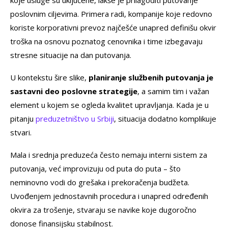
poslovnim ciljevima. Primera radi, kompanije koje redovno
koriste korporativni prevoz najčešće unapred definišu okvir
troška na osnovu poznatog cenovnika i time izbegavaju
stresne situacije na dan putovanja.
U kontekstu šire slike,
planiranje službenih putovanja je
sastavni deo poslovne strategije
, a samim tim i važan
element u kojem se ogleda kvalitet upravljanja. Kada je u
pitanju
preduzetništvo u Srbiji
, situacija dodatno komplikuje
stvari.
Mala i srednja preduzeća često nemaju interni sistem za
putovanja, već improvizuju od puta do puta – što
neminovno vodi do grešaka i prekoračenja budžeta.
Uvođenjem jednostavnih procedura i unapred određenih
okvira za trošenje, stvaraju se navike koje dugoročno
donose finansijsku stabilnost.