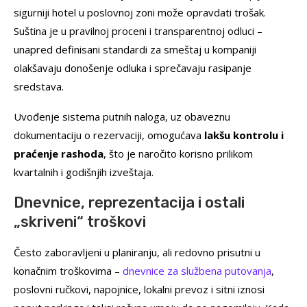
sigurniji hotel u poslovnoj zoni može opravdati trošak.
Suština je u pravilnoj proceni i transparentnoj odluci –
unapred definisani standardi za smeštaj u kompaniji
olakšavaju donošenje odluka i sprečavaju rasipanje
sredstava.
Uvođenje sistema putnih naloga, uz obaveznu
dokumentaciju o rezervaciji, omogućava
lakšu kontrolu i
praćenje rashoda
, što je naročito korisno prilikom
kvartalnih i godišnjih izveštaja.
Dnevnice, reprezentacija i ostali
„skriveni“ troškovi
Često zaboravljeni u planiranju, ali redovno prisutni u
konačnim troškovima –
dnevnice za službena putovanja
,
poslovni ručkovi, napojnice, lokalni prevoz i sitni iznosi