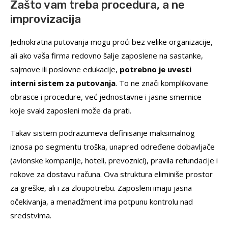
Zašto vam treba procedura, a ne
improvizacija
Jednokratna putovanja mogu proći bez velike organizacije,
ali ako vaša firma redovno šalje zaposlene na sastanke,
sajmove ili poslovne edukacije,
potrebno je uvesti
interni sistem za putovanja
. To ne znači komplikovane
obrasce i procedure, već jednostavne i jasne smernice
koje svaki zaposleni može da prati.
Takav sistem podrazumeva definisanje maksimalnog
iznosa po segmentu troška, unapred određene dobavljače
(avionske kompanije, hoteli, prevoznici), pravila refundacije i
rokove za dostavu računa. Ova struktura eliminiše prostor
za greške, ali i za zloupotrebu. Zaposleni imaju jasna
očekivanja, a menadžment ima potpunu kontrolu nad
sredstvima.