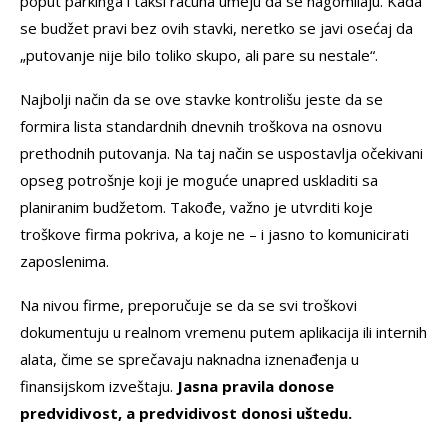
poput parkinga i taksi računa umeju da se nagomilaju. Kada
se budžet pravi bez ovih stavki, neretko se javi osećaj da
„putovanje nije bilo toliko skupo, ali pare su nestale“.
Najbolji način da se ove stavke kontrolišu jeste da se
formira lista standardnih dnevnih troškova na osnovu
prethodnih putovanja. Na taj način se uspostavlja očekivani
opseg potrošnje koji je moguće unapred uskladiti sa
planiranim budžetom. Takođe, važno je utvrditi koje
troškove firma pokriva, a koje ne – i jasno to komunicirati
zaposlenima.
Na nivou firme, preporučuje se da se svi troškovi
dokumentuju u realnom vremenu putem aplikacija ili internih
alata, čime se sprečavaju naknadna iznenađenja u
finansijskom izveštaju.
Jasna pravila donose
predvidivost, a predvidivost donosi uštedu.