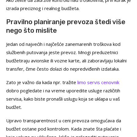
izrada preciznog i realnog budžeta.
Pravilno planiranje prevoza štedi više
nego što mislite
Jedan od najvećih i najčešće zanemarenih troškova kod
službenih putovanja jeste prevoz. Mnogi preduzetnici
budžetiraju avionske ili vozne karte, ali zaboravljaju lokalni
transfer, čime često dolazi do nepredviđenih izdataka.
Zato je važno da kada npr. tražite
limo servis cenovnik
dobro pogledate i na vreme uporedite usluge različitih
servisa, kako biste pronašli uslugu koja se uklapa u vaš
budžet.
Upravo transparentnost u ceni prevoza omogućava da
budžet ostane pod kontrolom. Kada znate šta plaćate i
koje usluge su uključene, lakše je prilagoditi putovanje