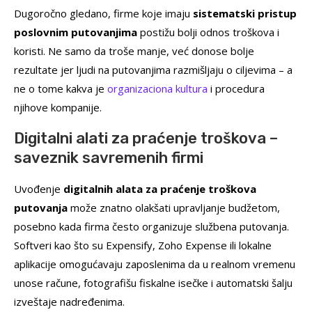
Dugoročno gledano, firme koje imaju
sistematski pristup
poslovnim putovanjima
postižu bolji odnos troškova i
koristi. Ne samo da troše manje, već donose bolje
rezultate jer ljudi na putovanjima razmišljaju o ciljevima – a
ne o tome kakva je
organizaciona kultura
i procedura
njihove kompanije.
Digitalni alati za praćenje troškova –
saveznik savremenih firmi
Uvođenje
digitalnih alata za praćenje troškova
putovanja
može znatno olakšati upravljanje budžetom,
posebno kada firma često organizuje službena putovanja.
Softveri kao što su Expensify, Zoho Expense ili lokalne
aplikacije omogućavaju zaposlenima da u realnom vremenu
unose račune, fotografišu fiskalne isečke i automatski šalju
izveštaje nadređenima.