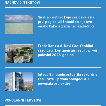
NAJNOVIJI TEKSTOVI
Sicilija – ostrvo koje vas osvaja na
prvi pogled, ali i nauči da nije sve
onako kako izgleda na razglednici
Erste Bank a.d. Novi Sad: Stabilni
rezultati i kontinuiran rast i u prvoj
polovini 2026. godine
Intesa Sanpaolo ostvarila rekordne
rezultate u prvom polugodištu,
povećala projekcije
POPULARNI TEKSTOVI