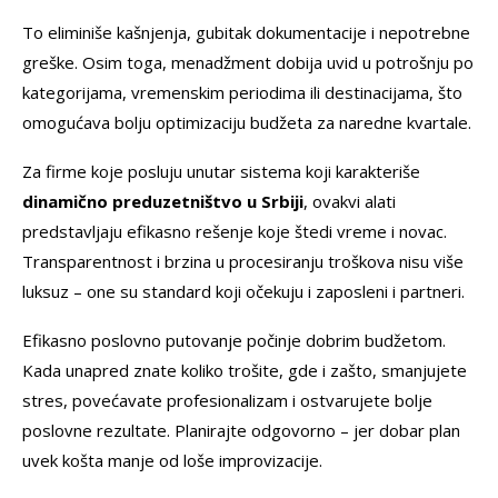
To eliminiše kašnjenja, gubitak dokumentacije i nepotrebne
greške. Osim toga, menadžment dobija uvid u potrošnju po
kategorijama, vremenskim periodima ili destinacijama, što
omogućava bolju optimizaciju budžeta za naredne kvartale.
Za firme koje posluju unutar sistema koji karakteriše
dinamično preduzetništvo u Srbiji
, ovakvi alati
predstavljaju efikasno rešenje koje štedi vreme i novac.
Transparentnost i brzina u procesiranju troškova nisu više
luksuz – one su standard koji očekuju i zaposleni i partneri.
Efikasno poslovno putovanje počinje dobrim budžetom.
Kada unapred znate koliko trošite, gde i zašto, smanjujete
stres, povećavate profesionalizam i ostvarujete bolje
poslovne rezultate. Planirajte odgovorno – jer dobar plan
uvek košta manje od loše improvizacije.