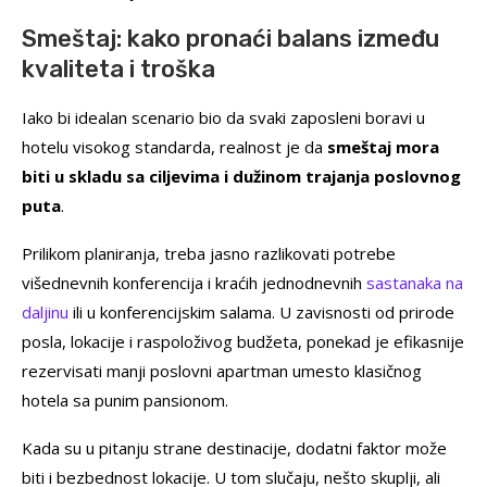
Smeštaj: kako pronaći balans između
kvaliteta i troška
Iako bi idealan scenario bio da svaki zaposleni boravi u
hotelu visokog standarda, realnost je da
smeštaj mora
biti u skladu sa ciljevima i dužinom trajanja poslovnog
puta
.
Prilikom planiranja, treba jasno razlikovati potrebe
višednevnih konferencija i kraćih jednodnevnih
sastanaka na
daljinu
ili u konferencijskim salama. U zavisnosti od prirode
posla, lokacije i raspoloživog budžeta, ponekad je efikasnije
rezervisati manji poslovni apartman umesto klasičnog
hotela sa punim pansionom.
Kada su u pitanju strane destinacije, dodatni faktor može
biti i bezbednost lokacije. U tom slučaju, nešto skuplji, ali