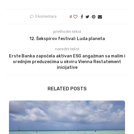
0 komentara
0
prethodni tekst
12. Šekspirov festival: Luda planeta
naredni tekst
Erste Banka započela aktivan ESG angažman sa malim i
srednjim preduzećima u okviru Vienna Restatement
inicijative
RELATED POSTS