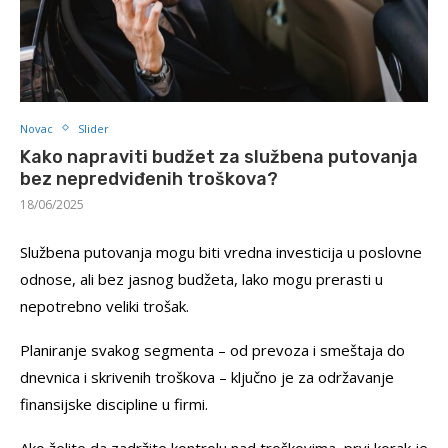
Novac
Slider
Kako napraviti budžet za službena putovanja
bez nepredviđenih troškova?
18/06/2025
Službena putovanja mogu biti vredna investicija u poslovne
odnose, ali bez jasnog budžeta, lako mogu prerasti u
nepotrebno veliki trošak.
Planiranje svakog segmenta – od prevoza i smeštaja do
dnevnica i skrivenih troškova – ključno je za održavanje
finansijske discipline u firmi.
Ako želite da zadržite kontrolu nad troškovima, prvi korak je