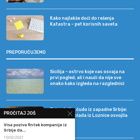
Kako najlakše doći do rešenja
Katastra – pet korisnih saveta
PREPORUČUJEMO
Sicilija – ostrvo koje vas osvaja na
prvi pogled, ali i nauči da nije sve
onako kako izgleda na razglednici
Tehnološko čudo iz zapadne Srbije:
PROČITAJ JOŠ
kako je čokolada iz Loznice osvojila
22 tržišta
Visa poziva fintek kompanije iz
Srbije da...
10/02/2021