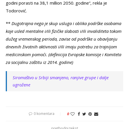
godini porasti na 38,1 million 2050. godine“, rekla je
Todorović.
**
Dugotrajna nega je skup usluga i oblika podrške osobama
koje usled mentalne i/ili fizičke slabosti i/ili invaliditeta tokom
dužeg vremenskog perioda, zavise od podrške u obavljanju
dnevnih životnih aktivnosti i/ili imaju potrebu za trajnijom
medicinskom pomoći. (definicija
Evropske komisije i Komiteta
za socijalnu zaštitu iz 2014. godine)
Siromaštvo u Srbiji smanjeno, ranjive grupe i dalje
ugrožene
0 komentara
0
prethodni tekst