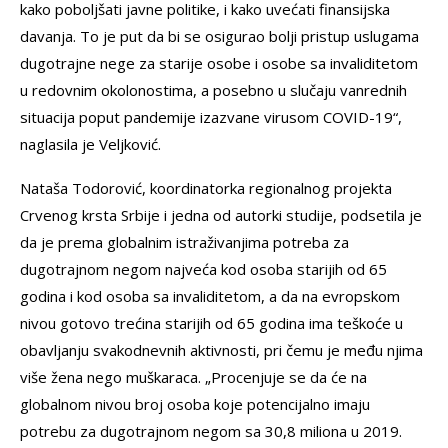
kako poboljšati javne politike, i kako uvećati finansijska
davanja. To je put da bi se osigurao bolji pristup uslugama
dugotrajne nege za starije osobe i osobe sa invaliditetom
u redovnim okolonostima, a posebno u slučaju vanrednih
situacija poput pandemije izazvane virusom COVID-19“,
naglasila je Veljković.
Nataša Todorović, koordinatorka regionalnog projekta
Crvenog krsta Srbije i jedna od autorki studije, podsetila je
da je prema globalnim istraživanjima potreba za
dugotrajnom negom najveća kod osoba starijih od 65
godina i kod osoba sa invaliditetom, a da na evropskom
nivou gotovo trećina starijih od 65 godina ima teškoće u
obavljanju svakodnevnih aktivnosti, pri čemu je među njima
više žena nego muškaraca. „Procenjuje se da će na
globalnom nivou broj osoba koje potencijalno imaju
potrebu za dugotrajnom negom sa 30,8 miliona u 2019.