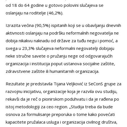
od 18 do 64 godine u gotovo polovini slučajeva se
oslanjaju na roditelje (46,2%).
Izrazita većina (90,5%) ispitanih koji se u obavljanju dnevnih
aktivnosti oslanjaju na podršku neformalnih negovatelja ne
dobija nikakvu naknadu od države za tuđu negu i pomoć, a
svega u 23,3% slučajeva neformalni negovatelji dobijaju
neke stručne savete o pružanju nege od odgovarajućih
organizacija i institucija poput ustanova socijalne zaštite,
zdravstvene zaštite ili humanitarnih organizacija.
Rezultate je predstavila Tijana Veljković iz SeConS grupe za
razvojnu inicijativu, organizacije koja je razvila ovu studiju,
rekavši da je reč o pionirskom poduhvatu i da je rađena po
istoj metodologiji za ceo region. „Studija treba da bude
osnova za formulisanje preporuka o tome kako povećati
kapacitete pružalaca usluga i organizacija civilnog društva,