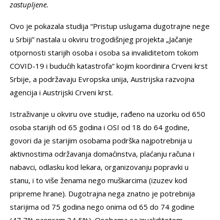
zastupljene.
Ovo je pokazala studija “Pristup uslugama dugotrajne nege
u Srbiji” nastala u okviru trogodišnjeg projekta „Jačanje
otpornosti starijih osoba i osoba sa invaliditetom tokom
COVID-19 i budućih katastrofa“ kojim koordinira Crveni krst
Srbije, a podržavaju Evropska unija, Austrijska razvojna
agencija i Austrijski Crveni krst.
Istraživanje u okviru ove studije, rađeno na uzorku od 650
osoba starijih od 65 godina i OSI od 18 do 64 godine,
govori da je starijim osobama podrška najpotrebnija u
aktivnostima održavanja domaćinstva, plaćanju računa i
nabavci, odlasku kod lekara, organizovanju popravki u
stanu, i to više ženama nego muškarcima (izuzev kod
pripreme hrane). Dugotrajna nega znatno je potrebnija
starijima od 75 godina nego onima od 65 do 74 godine