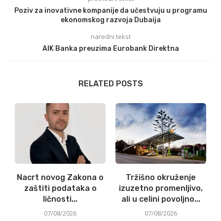
Poziv za inovativne kompanije da učestvuju u programu
ekonomskog razvoja Dubaija
naredni tekst
AIK Banka preuzima Eurobank Direktna
RELATED POSTS
Nacrt novog Zakona o
Tržišno okruženje
zaštiti podataka o
izuzetno promenljivo,
a
ličnosti...
ali u celini povoljno...
07/08/2026
07/08/2026