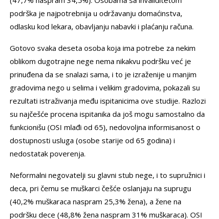
(47,7% naspram 34,5%). Osobama sa invaliditetom
podrška je najpotrebnija u održavanju domaćinstva,
odlasku kod lekara, obavljanju nabavki i plaćanju računa.
Gotovo svaka deseta osoba koja ima potrebe za nekim
oblikom dugotrajne nege nema nikakvu podršku već je
prinuđena da se snalazi sama, i to je izraženije u manjim
gradovima nego u selima i velikim gradovima, pokazali su
rezultati istraživanja među ispitanicima ove studije. Razlozi
su najčešće procena ispitanika da još mogu samostalno da
funkcionišu (OSI mlađi od 65), nedovoljna informisanost o
dostupnosti usluga (osobe starije od 65 godina) i
nedostatak poverenja.
Neformalni negovatelji su glavni stub nege, i to supružnici i
deca, pri čemu se muškarci češće oslanjaju na suprugu
(40,2% muškaraca naspram 25,3% žena), a žene na
podršku dece (48,8% žena naspram 31% muškaraca). OSI