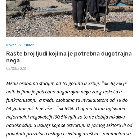
Novac
Slider
Raste broj ljudi kojima je potrebna dugotrajna
nega
02/03/2023
Među osobama starijim od 65 godina u Srbiji, čak 40,7% je
onih kojima je potrebna dugotrajna nega zbog teškoća u
funkcionisanju, a među osobama sa invaliditetom od 18 do
64 godine još ih je više – čak 64%. O njima brinu uglavnom
neformalni negovatelji (90,5% njih za to ne dobija nikakvu
nadoknadu), a usluge koje se ostvaruju iz javnog sektora ili od
privatnih pružalaca usluga i civilnog društva – minimalno su