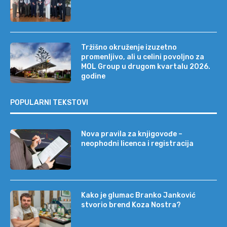
Tržišno okruženje izuzetno
promenljivo, ali u celini povoljno za
MOL Group u drugom kvartalu 2026.
godine
POPULARNI TEKSTOVI
Nova pravila za knjigovođe –
neophodni licenca i registracija
Kako je glumac Branko Janković
stvorio brend Koza Nostra?