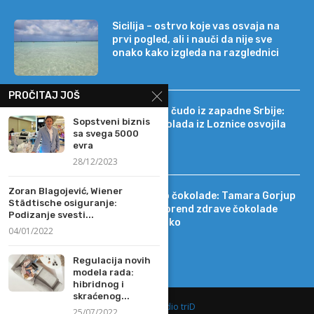
Sicilija – ostrvo koje vas osvaja na
prvi pogled, ali i nauči da nije sve
onako kako izgleda na razglednici
PROČITAJ JOŠ
Tehnološko čudo iz zapadne Srbije:
Sopstveni biznis
kako je čokolada iz Loznice osvojila
sa svega 5000
22 tržišta
evra
28/12/2023
Zoran Blagojević, Wiener
Od DIF-a do čokolade: Tamara Gorjup
Städtische osiguranje:
pokrenula brend zdrave čokolade
Podizanje svesti...
Kapetan Koko
04/01/2022
Regulacija novih
modela rada:
hibridnog i
skraćenog...
@2019 -
Studio triD
25/07/2022