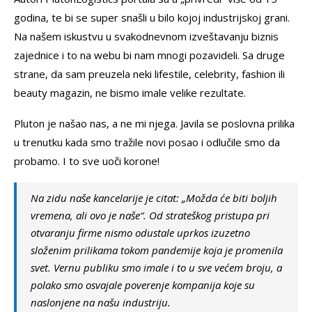
godina, te bi se super snašli u bilo kojoj industrijskoj grani.
Na našem iskustvu u svakodnevnom izveštavanju biznis
zajednice i to na webu bi nam mnogi pozavideli. Sa druge
strane, da sam preuzela neki lifestile, celebrity, fashion ili
beauty magazin, ne bismo imale velike rezultate.
Pluton je našao nas, a ne mi njega. Javila se poslovna prilika
u trenutku kada smo tražile novi posao i odlučile smo da
probamo. I to sve uoči korone!
Na zidu naše kancelarije je citat: „Možda će biti boljih
vremena, ali ovo je naše“. Od strateškog pristupa pri
otvaranju firme nismo odustale uprkos izuzetno
složenim prilikama tokom pandemije koja je promenila
svet. Vernu publiku smo imale i to u sve većem broju, a
polako smo osvajale poverenje kompanija koje su
naslonjene na našu industriju.