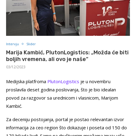
Intervju
Slider
Marija Kambić, PlutonLogistics: „Možda će biti
boljih vremena, ali ovo je naše“
03/12/2023
Medijska platfroma
PlutonLogistics
je u novembru
proslavila deset godina poslovanja, što je bio idealan
povod za razgovor sa urednicom i vlasnicom, Marijom
Kambić.
Za deceniju postojanja, portal je postao relevantan izvor
informacija za ceo region što dokazuje i poseta od 150 do
170 hiljada ljudi. Samo na društvenim mrežama imaju više