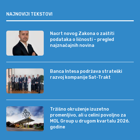
NAJNOVIJI TEKSTOVI
Nacrt novog Zakona o zaštiti
podataka o ličnosti – pregled
najznačajnih novina
Banca Intesa podržava strateški
razvoj kompanije Sat-Trakt
Tržišno okruženje izuzetno
promenljivo, ali u celini povoljno za
MOL Group u drugom kvartalu 2026.
godine