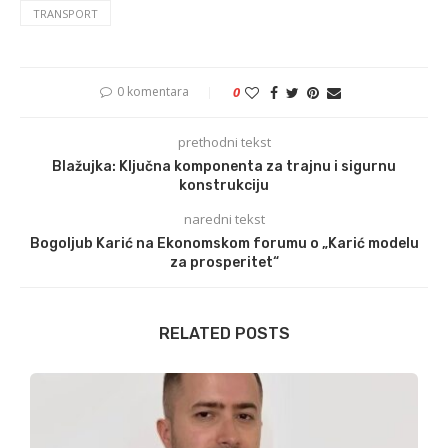
TRANSPORT
0 komentara
0
prethodni tekst
Blažujka: Ključna komponenta za trajnu i sigurnu
konstrukciju
naredni tekst
Bogoljub Karić na Ekonomskom forumu o „Karić modelu
za prosperitet“
RELATED POSTS