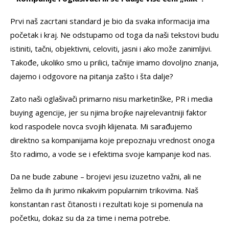
Prvi naš zacrtani standard je bio da svaka informacija ima
početak i kraj. Ne odstupamo od toga da naši tekstovi budu
istiniti, tačni, objektivni, celoviti, jasni i ako može zanimljivi.
Takođe, ukoliko smo u prilici, tačnije imamo dovoljno znanja,
dajemo i odgovore na pitanja zašto i šta dalje?
Zato naši oglašivači primarno nisu marketinške, PR i media
buying agencije, jer su njima brojke najrelevantniji faktor
kod raspodele novca svojih klijenata. Mi sarađujemo
direktno sa kompanijama koje prepoznaju vrednost onoga
što radimo, a vode se i efektima svoje kampanje kod nas.
Da ne bude zabune – brojevi jesu izuzetno važni, ali ne
želimo da ih jurimo nikakvim popularnim trikovima. Naš
konstantan rast čitanosti i rezultati koje si pomenula na
početku, dokaz su da za time i nema potrebe.