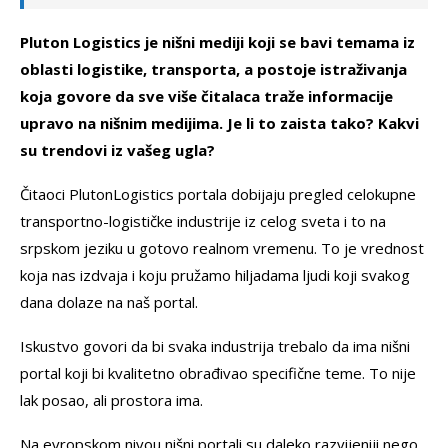
Pluton Logistics je nišni mediji koji se bavi temama iz
oblasti logistike, transporta, a postoje istraživanja
koja govore da sve više čitalaca traže informacije
upravo na nišnim medijima. Je li to zaista tako? Kakvi
su trendovi iz vašeg ugla?
Čitaoci PlutonLogistics portala dobijaju pregled celokupne
transportno-logističke industrije iz celog sveta i to na
srpskom jeziku u gotovo realnom vremenu. To je vrednost
koja nas izdvaja i koju pružamo hiljadama ljudi koji svakog
dana dolaze na naš portal.
Iskustvo govori da bi svaka industrija trebalo da ima nišni
portal koji bi kvalitetno obrađivao specifične teme. To nije
lak posao, ali prostora ima.
Na evropskom nivou nišni portali su daleko razvijeniji nego