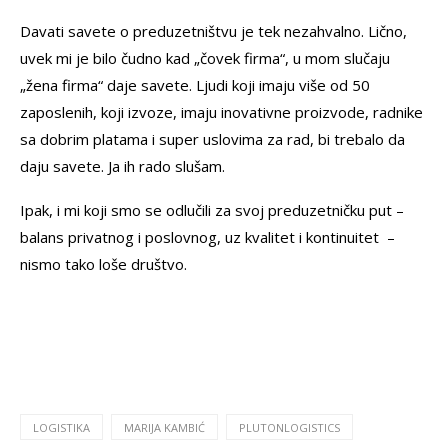
Davati savete o preduzetništvu je tek nezahvalno. Lično,
uvek mi je bilo čudno kad „čovek firma“, u mom slučaju
„žena firma“ daje savete. Ljudi koji imaju više od 50
zaposlenih, koji izvoze, imaju inovativne proizvode, radnike
sa dobrim platama i super uslovima za rad, bi trebalo da
daju savete. Ja ih rado slušam.
Ipak, i mi koji smo se odlučili za svoj preduzetničku put –
balans privatnog i poslovnog, uz kvalitet i kontinuitet –
nismo tako loše društvo.
LOGISTIKA
MARIJA KAMBIĆ
PLUTONLOGISTICS