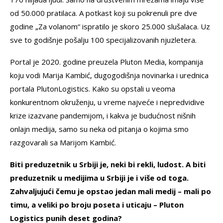
od 50.000 pratilaca. A potkast koji su pokrenuli pre dve
godine „Za volanom“ ispratilo je skoro 25.000 slušalaca. Uz
sve to godišnje pošalju 100 specijalizovanih njuzletera.
Portal je 2020. godine preuzela Pluton Media, kompanija
koju vodi Marija Kambić, dugogodišnja novinarka i urednica
portala PlutonLogistics. Kako su opstali u veoma
konkurentnom okruženju, u vreme najveće i nepredvidive
krize izazvane pandemijom, i kakva je budućnost nišnih
onlajn medija, samo su neka od pitanja o kojima smo
razgovarali sa Marijom Kambić.
Biti preduzetnik u Srbiji je, neki bi rekli, ludost. A biti
preduzetnik u medijima u Srbiji je i više od toga.
Zahvaljujući čemu je opstao jedan mali medij – mali po
timu, a veliki po broju poseta i uticaju – Pluton
Logistics punih deset godina?