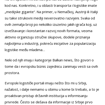
kod nas. Konkretno, i u oblasti transporta i logistike imate
„medijske gigante“. Na primer, u Nemačkoj, Austriji ili Italiji
su takvi strukovni mediji neverovatno razvijeni. Svaka od
ovih zemalja broji po nekoliko izuzetno jakih igrača koji, uz
izveštavanje i konstantan razvoj novih formata, veoma
aktivno organizuju stručne skupove, dodele priznanja
najboljima u industriji, pokreću inicijative za popularizaciju
logistike među mladima…
Neki od njih imaju i kategorije Balkan news, što govori o
tome da i evropsku biznis zajednicu zanimaju vesti sa ovih
prostora.
Evropski logistički portali imaju nešto što mi u Srbiji,
nažalost, i dalje nemamo u obimu u kome bi trebalo, a to je
proaktivan pristup državnih institucija u informisanju
privrede. Često se dešava da informacije iz Srbije prvo