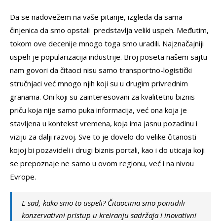
Da se nadovežem na vaše pitanje, izgleda da sama
činjenica da smo opstali predstavlja veliki uspeh. Međutim,
tokom ove decenije mnogo toga smo uradili. Najznačajniji
uspeh je popularizacija industrije. Broj poseta našem sajtu
nam govori da čitaoci nisu samo transportno-logistički
stručnjaci već mnogo njih koji su u drugim privrednim
granama. Oni koji su zainteresovani za kvalitetnu biznis
priču koja nije samo puka informacija, već ona koja je
stavljena u kontekst vremena, koja ima jasnu pozadinu i
viziju za dalji razvoj. Sve to je dovelo do velike čitanosti
kojoj bi pozavideli i drugi biznis portali, kao i do uticaja koji
se prepoznaje ne samo u ovom regionu, već i na nivou
Evrope.
E sad, kako smo to uspeli? Čitaocima smo ponudili
konzervativni pristup u kreiranju sadržaja i inovativni