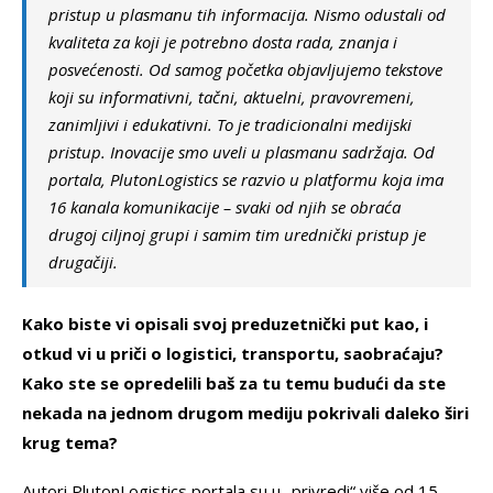
pristup u plasmanu tih informacija. Nismo odustali od
kvaliteta za koji je potrebno dosta rada, znanja i
posvećenosti. Od samog početka objavljujemo tekstove
koji su informativni, tačni, aktuelni, pravovremeni,
zanimljivi i edukativni. To je tradicionalni medijski
pristup. Inovacije smo uveli u plasmanu sadržaja. Od
portala, PlutonLogistics se razvio u platformu koja ima
16 kanala komunikacije – svaki od njih se obraća
drugoj ciljnoj grupi i samim tim urednički pristup je
drugačiji.
Kako biste vi opisali svoj preduzetnički put kao, i
otkud vi u priči o logistici, transportu, saobraćaju?
Kako ste se opredelili baš za tu temu budući da ste
nekada na jednom drugom mediju pokrivali daleko širi
krug tema?
Autori PlutonLogistics portala su u „privredi“ više od 15