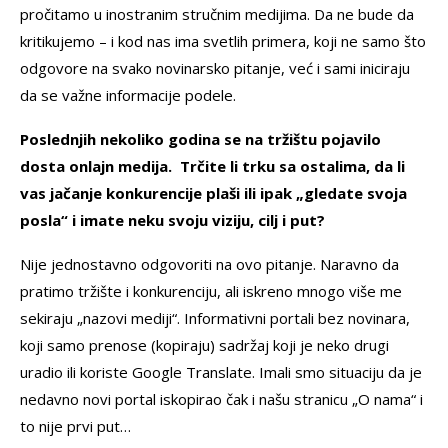
pročitamo u inostranim stručnim medijima. Da ne bude da
kritikujemo – i kod nas ima svetlih primera, koji ne samo što
odgovore na svako novinarsko pitanje, već i sami iniciraju
da se važne informacije podele.
Poslednjih nekoliko godina se na tržištu pojavilo
dosta onlajn medija. Trčite li trku sa ostalima, da li
vas jačanje konkurencije plaši ili ipak „gledate svoja
posla“ i imate neku svoju viziju, cilj i put?
Nije jednostavno odgovoriti na ovo pitanje. Naravno da
pratimo tržište i konkurenciju, ali iskreno mnogo više me
sekiraju „nazovi mediji“. Informativni portali bez novinara,
koji samo prenose (kopiraju) sadržaj koji je neko drugi
uradio ili koriste Google Translate. Imali smo situaciju da je
nedavno novi portal iskopirao čak i našu stranicu „O nama“ i
to nije prvi put…