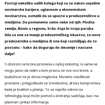
Postoji nekoliko naših kolega koji su se nakon uspešne
novinarske karijere, uglavnom u ekonomskom
novinarstvu, osmelili da se upuste u preduzetništvo u
medijima. Da pomenemo samo neke od njih: Plodna
zemlja, Biznis u regionu, Srda. Koja bi tvoja poruka
bila za one sa manje preduzetničkog iskustva, za nove
preduzetnike u medijima ili one koji razmišljaju da to
postanu – kako da doguraju do decenije i nastave
dalje?
S obzirom na brzinu promena u našoj industriji, ni sama ne
mogu jasno da vidim u kom pravcu se sve ovo kreće, a
budućnost mi je dosta maglovita. Moramo osluškivati
promene i prilagođavati se trendovima, ali bez kompromisa
kada je kvalitet u pitanju. To se najviše odnosi na
tehnologiju koja može pomoći u kreiranju sadržaja, kao i na
plasman i prikaz informacija.