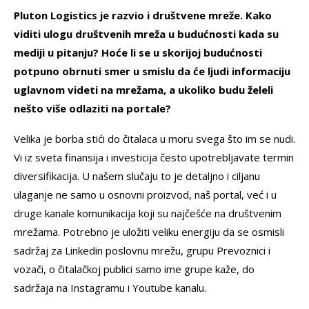
Pluton Logistics je razvio i društvene mreže. Kako
viditi ulogu društvenih mreža u budućnosti kada su
mediji u pitanju? Hoće li se u skorijoj budućnosti
potpuno obrnuti smer u smislu da će ljudi informaciju
uglavnom videti na mrežama, a ukoliko budu želeli
nešto više odlaziti na portale?
Velika je borba stići do čitalaca u moru svega što im se nudi.
Vi iz sveta finansija i investicija često upotrebljavate termin
diversifikacija. U našem slučaju to je detaljno i ciljanu
ulaganje ne samo u osnovni proizvod, naš portal, već i u
druge kanale komunikacija koji su najčešće na društvenim
mrežama. Potrebno je uložiti veliku energiju da se osmisli
sadržaj za Linkedin poslovnu mrežu, grupu Prevoznici i
vozači, o čitalačkoj publici samo ime grupe kaže, do
sadržaja na Instagramu i Youtube kanalu.