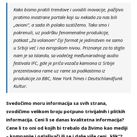
Kako bismo pratili trendove i uvodili inovacije, pažljivo
pratimo inostrane portale koji su nekada za nas bili
„avioni“, a sada ih polako sustižemo. Tako smo i
pokrenuli, uz podršku fenomenalne produkcije,
potkast „Za volanom“ čiji format je jedinstven ne samo
u Srbiji već i na evropskom nivou. Priznanje za to stiglo
nam je sa Islanda, sa vodećeg međunarodnog audio
festivala IFC, gde je priča vozača kamiona iz Srbije
prezentovana rame uz rame sa podkastima iz
produkcije za BBC, New York Times i Deutschlandfunk
Kultur.
Svedočimo moru informacija sa svih strana,
svodičimo velikom broju potpuno trivijalnih i plitkih
informacija. Ceni li se danas kvalitetna informacija?
Cene li to oni od kojih bi trebalo da živimo kao mediji
– kompanije i oglašivači ili se i dalje više ceni „klik“?