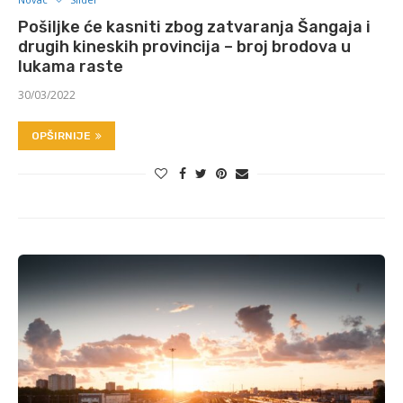
Pošiljke će kasniti zbog zatvaranja Šangaja i
drugih kineskih provincija – broj brodova u
lukama raste
30/03/2022
OPŠIRNIJE