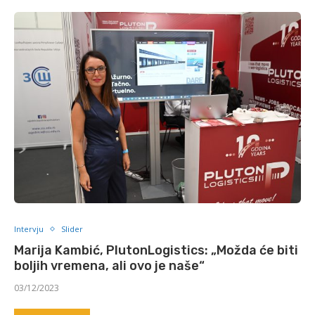
Intervju
Slider
Marija Kambić, PlutonLogistics: „Možda će biti
boljih vremena, ali ovo je naše“
03/12/2023