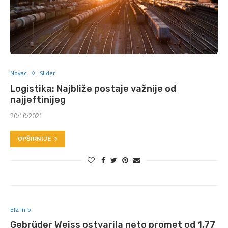
Novac
Slider
Logistika: Najbliže postaje važnije od
najjeftinijeg
20/10/2021
OPŠIRNIJE
BIZ Info
Gebrüder Weiss ostvarila neto promet od 1,77