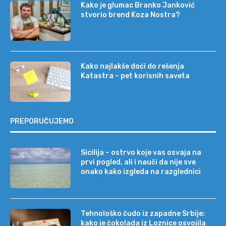
Kako je glumac Branko Janković
stvorio brend Koza Nostra?
Kako najlakše doći do rešenja
Katastra – pet korisnih saveta
PREPORUČUJEMO
Sicilija – ostrvo koje vas osvaja na
prvi pogled, ali i nauči da nije sve
onako kako izgleda na razglednici
Tehnološko čudo iz zapadne Srbije:
kako je čokolada iz Loznice osvojila