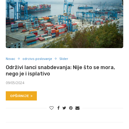
Novac
odrzivo-poslovanje
Slider
Održivi lanci snabdevanja: Nije što se mora,
nego je i isplativo
09/05/2024
OPŠIRNIJE