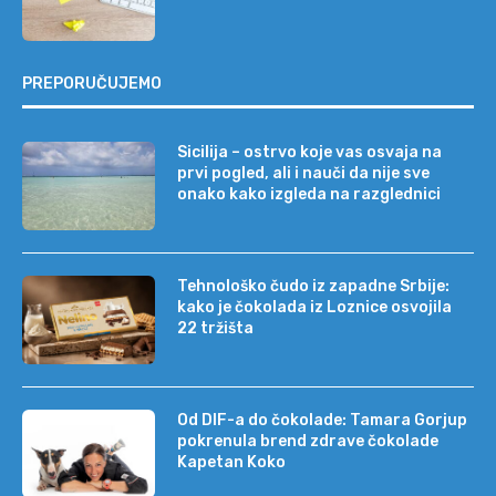
PREPORUČUJEMO
Sicilija – ostrvo koje vas osvaja na
prvi pogled, ali i nauči da nije sve
onako kako izgleda na razglednici
Tehnološko čudo iz zapadne Srbije:
kako je čokolada iz Loznice osvojila
22 tržišta
Od DIF-a do čokolade: Tamara Gorjup
pokrenula brend zdrave čokolade
Kapetan Koko