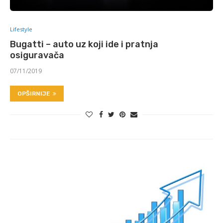
Lifestyle
Bugatti – auto uz koji ide i pratnja
osiguravača
07/11/2019
OPŠIRNIJE