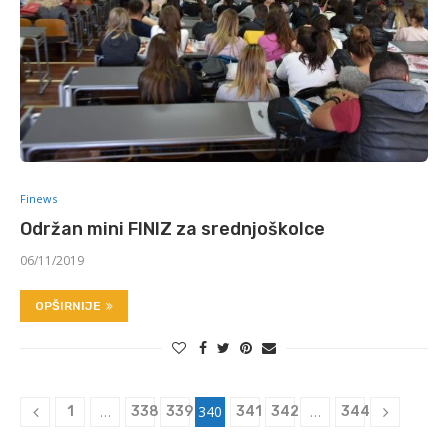
Finews
Održan mini FINIZ za srednjoškolce
06/11/2019
OPŠIRNIJE
…
340
…
1
338
339
341
342
344