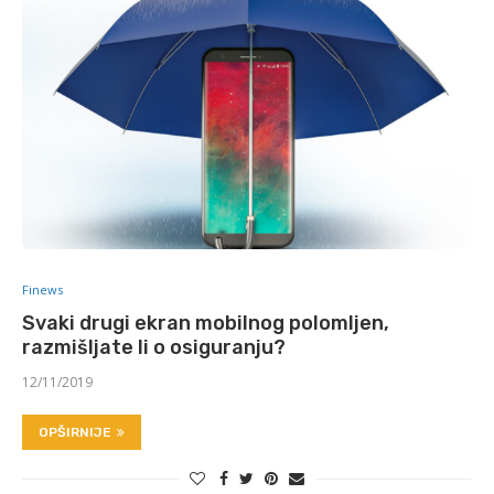
Finews
Svaki drugi ekran mobilnog polomljen,
razmišljate li o osiguranju?
12/11/2019
OPŠIRNIJE