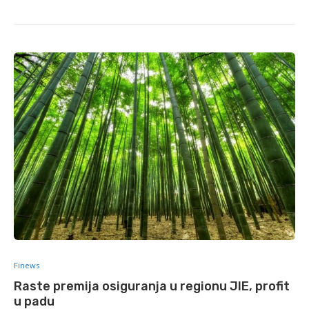
Finews
Raste premija osiguranja u regionu JIE, profit
u padu