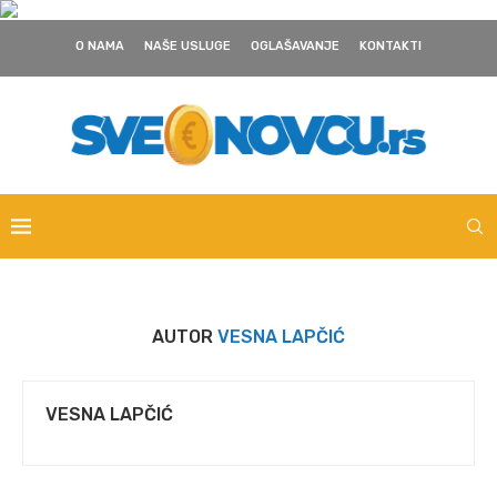
O NAMA
NAŠE USLUGE
OGLAŠAVANJE
KONTAKTI
AUTOR
VESNA LAPČIĆ
VESNA LAPČIĆ