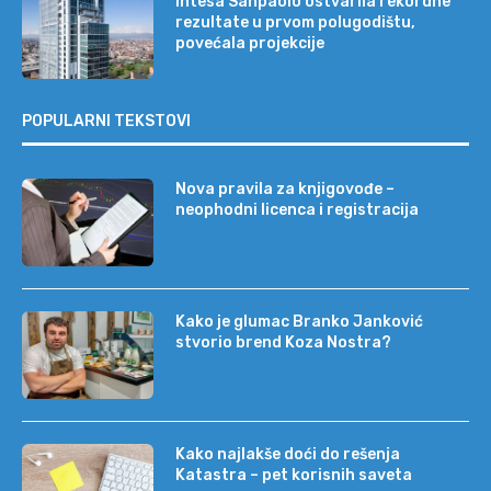
Intesa Sanpaolo ostvarila rekordne
rezultate u prvom polugodištu,
povećala projekcije
POPULARNI TEKSTOVI
Nova pravila za knjigovođe –
neophodni licenca i registracija
Kako je glumac Branko Janković
stvorio brend Koza Nostra?
Kako najlakše doći do rešenja
Katastra – pet korisnih saveta