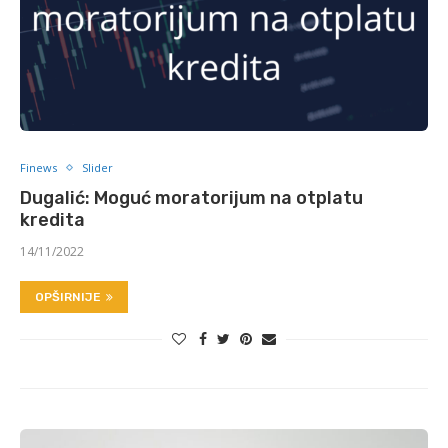
Finews
Slider
Dugalić: Moguć moratorijum na otplatu
kredita
14/11/2022
OPŠIRNIJE