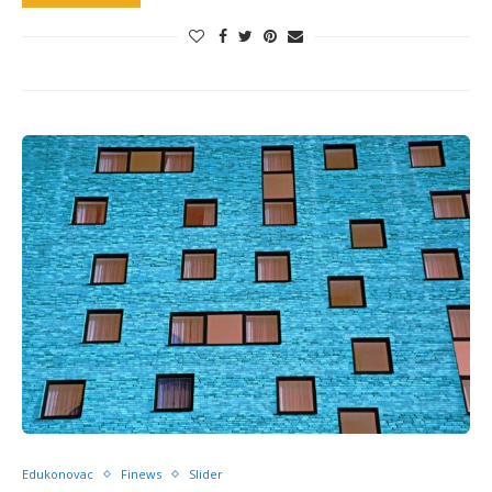
Edukonovac
Finews
Slider