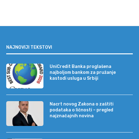
NAJNOVIJI TEKSTOVI
UniCredit Banka proglašena
najboljom bankom za pružanje
kastodi usluga u Srbiji
Nacrt novog Zakona o zaštiti
podataka o ličnosti – pregled
najznačajnih novina