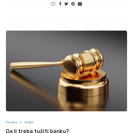
Finews
Slider
Da li treba tužiti banku?