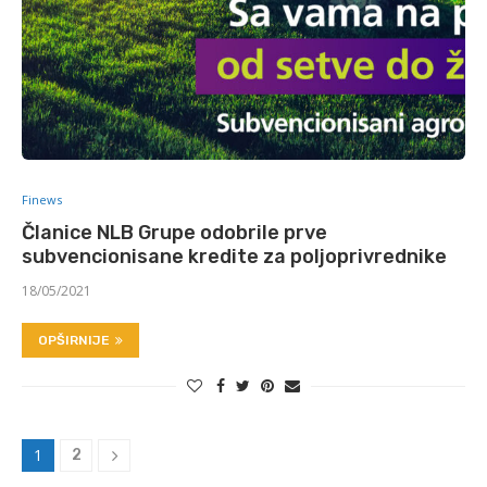
Finews
Članice NLB Grupe odobrile prve
subvencionisane kredite za poljoprivrednike
18/05/2021
OPŠIRNIJE
1
2