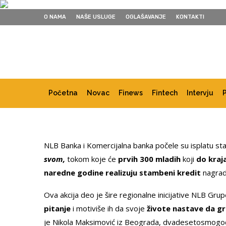
O NAMA
NAŠE USLUGE
OGLAŠAVANJE
KONTAKTI
Početna
Novac
Finews
Fintech
Intervju
NLB Banka i Komercijalna banka počele su isplatu sta
svom,
tokom koje će
prvih 300 mladih
koji
do kraja
naredne godine realizuju stambeni kredit
nagrad
Ova akcija deo je šire regionalne inicijative NLB Grup
pitanje
i motiviše ih da svoje
živote nastave da g
je Nikola Maksimović iz Beograda, dvadesetosmogo