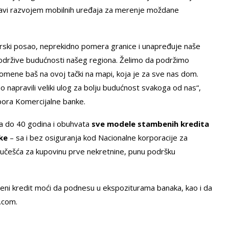
bavi razvojem mobilnih uređaja za merenje moždane
onirski posao, neprekidno pomera granice i unapređuje naše
b održive budućnosti našeg regiona. Želimo da podržimo
promene baš na ovoj tački na mapi, koja je za sve nas dom.
o napravili veliki ulog za bolju budućnost svakoga od nas“,
dbora Komercijalne banke.
a do 40 godina i obuhvata
sve modele stambenih kredita
ke
– sa i bez osiguranja kod Nacionalne korporacije za
 učešća za kupovinu prve nekretnine, punu podršku
mbeni kredit moći da podnesu u ekspoziturama banaka, kao i da
.com.