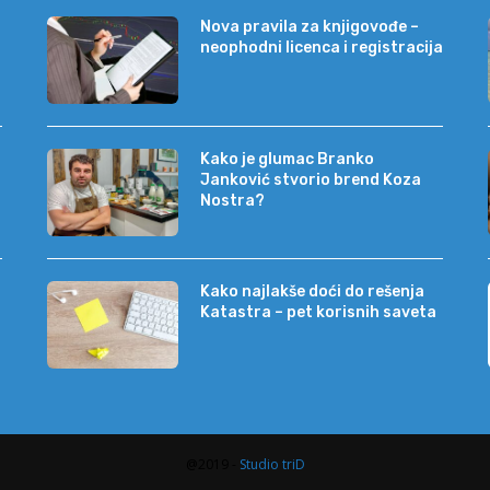
Nova pravila za knjigovođe –
neophodni licenca i registracija
Kako je glumac Branko
Janković stvorio brend Koza
Nostra?
Kako najlakše doći do rešenja
Katastra – pet korisnih saveta
@2019 -
Studio triD