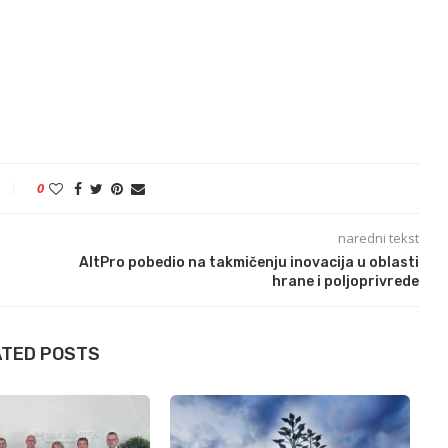
0
naredni tekst
AltPro pobedio na takmičenju inovacija u oblasti
hrane i poljoprivrede
ATED POSTS