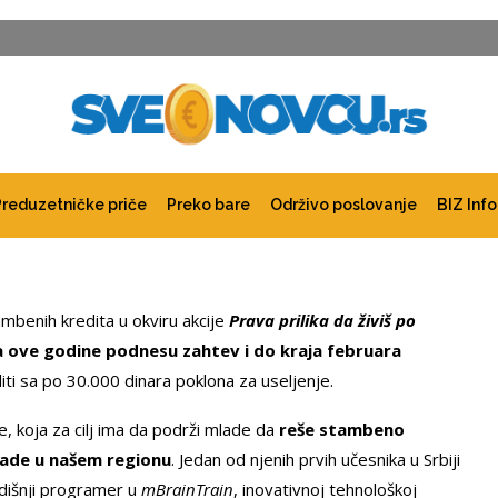
Preduzetničke priče
Preko bare
Održivo poslovanje
BIZ Info
mbenih kredita u okviru akcije
Prava prilika da živiš po
 ove godine podnesu zahtev i do kraja februara
iti sa po 30.000 dinara poklona za useljenje.
e, koja za cilj ima da podrži mlade da
reše stambeno
rade u našem regionu
. Jedan od njenih prvih učesnika u Srbiji
dišnji programer u
mBrainTrain
, inovativnoj tehnološkoj