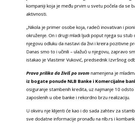
kompaniji koja je među prvim u svetu počela da se 
aktivnosti.
„Nikola je primer osobe koja, radeći inovativan i pi
okruženje. On i drugi mladi ljudi poput njega su stu
njegovu odluku da nastavi da živi i kreira pozitivne 
Danas smo to i učinili – ulažući u njegovu, zapravo sm
istakao je Vlastimir Vuković, predsednik Izvršnog o
Prava prilika da živiš po svom
namenjena je mladim
iz bogate ponude NLB Banke i Komercijalne ban
osiguranje stambenih kredita, uz najmanje 10 odsto
zaposlenih u obe banke i rekordno brzu realizaciju.
U okviru nje klijenti će kao i do sada zahtev za sta
sve dodatne informacije pronađu na nlb.rs i kombank