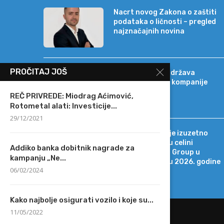
Nacrt novog Zakona o zaštiti
podataka o ličnosti – pregled
najznačajnih novina
PROČITAJ JOŠ
Banca Intesa podržava
strateški razvoj kompanije
Sat-Trakt
REČ PRIVREDE: Miodrag Aćimović,
Rotometal alati: Investicije...
29/12/2021
Tržišno okruženje izuzetno
promenljivo, ali u celini
Addiko banka dobitnik nagrade za
povoljno za MOL Group u
kampanju „Ne...
drugom kvartalu 2026. godine
06/02/2024
Kako najbolje osigurati vozilo i koje su...
11/05/2022