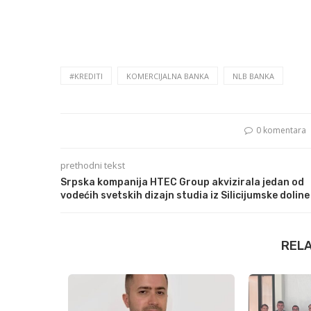
#KREDITI
KOMERCIJALNA BANKA
NLB BANKA
0 komentara
prethodni tekst
Srpska kompanija HTEC Group akvizirala jedan od
vodećih svetskih dizajn studia iz Silicijumske doline
REL