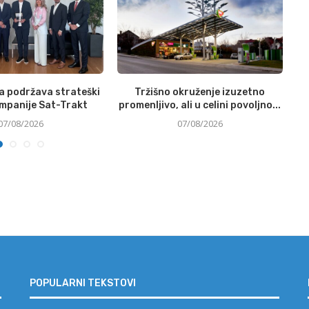
a podržava strateški
Tržišno okruženje izuzetno
ompanije Sat-Trakt
promenljivo, ali u celini povoljno...
07/08/2026
07/08/2026
POPULARNI TEKSTOVI