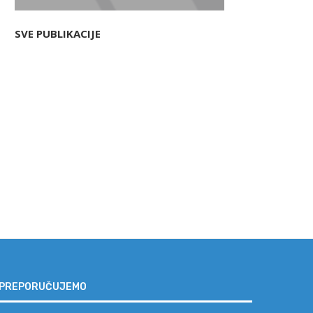
SVE PUBLIKACIJE
Da li je plata i dalje presudan
Sicilija – ostrvo koje vas osv
faktor...
prvi...
07/08/2026
04/08/2026
PREPORUČUJEMO