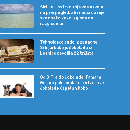
Sicilija – ostrvo koje vas osvaja
na prvi pogled, ali i nauči da nije
sve onako kako izgleda na
razglednici
Tehnološko čudo iz zapadne
Srbije: kako je čokolada iz
Loznice osvojila 22 tržišta
Od DIF-a do čokolade: Tamara
Gorjup pokrenula brend zdrave
čokolade Kapetan Koko