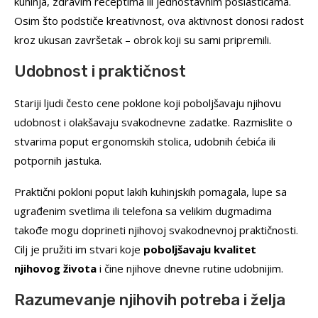
kuhinja, zdravim receptima ili jednostavnim poslasticama.
Osim što podstiče kreativnost, ova aktivnost donosi radost
kroz ukusan završetak – obrok koji su sami pripremili.
Udobnost i praktičnost
Stariji ljudi često cene poklone koji poboljšavaju njihovu
udobnost i olakšavaju svakodnevne zadatke. Razmislite o
stvarima poput ergonomskih stolica, udobnih ćebića ili
potpornih jastuka.
Praktični pokloni poput lakih kuhinjskih pomagala, lupe sa
ugrađenim svetlima ili telefona sa velikim dugmadima
takođe mogu doprineti njihovoj svakodnevnoj praktičnosti.
Cilj je pružiti im stvari koje
poboljšavaju kvalitet
njihovog života
i čine njihove dnevne rutine udobnijim.
Razumevanje njihovih potreba i želja