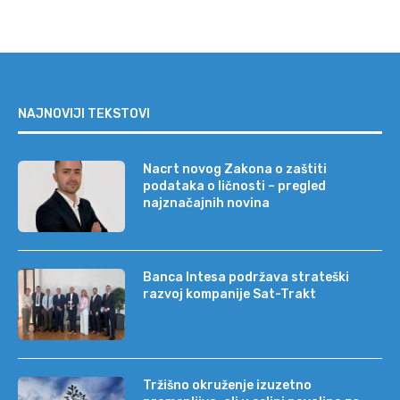
NAJNOVIJI TEKSTOVI
Nacrt novog Zakona o zaštiti
podataka o ličnosti – pregled
najznačajnih novina
Banca Intesa podržava strateški
razvoj kompanije Sat-Trakt
Tržišno okruženje izuzetno