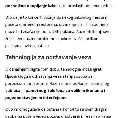
porodično okupljanje
kako biste proslavili posebnu priliku.
Bilo da je to koncert, vožnja do nekog slikovitog mesta ili
poseta omiljenom restoranu, stvaranje trajnih uspomena
može biti značajnije od fizičkih poklona. Razmotrite njihove
želje i eventualne probleme s pokretljivošću prilikom
planiranja ovih iskustava.
Tehnologija za održavanje veza
U današnjem digitalnom dobu, tehnologija može igrati
ključnu ulogu u održavanju veza starijih osoba sa
porodicom i prijateljima. Razmislite o poklanjanju korisnog
tableta ili pametnog telefona sa velikim ikonama i
pojednostavljenim interfejsom
.
Ovo im omogućava da ostanu u kontaktu sa svim dragim
osobama putem video poziva, društvenih mreža i aplikacija