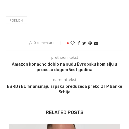
POKLONI
0 komentara
0
prethodni tekst
Amazon konačno dobio na sudu Evropsku komisiju u
procesu dugom šest godina
naredni tekst
EBRD i EU finansiraju srpska preduzeća preko OTP banke
Srbija
RELATED POSTS