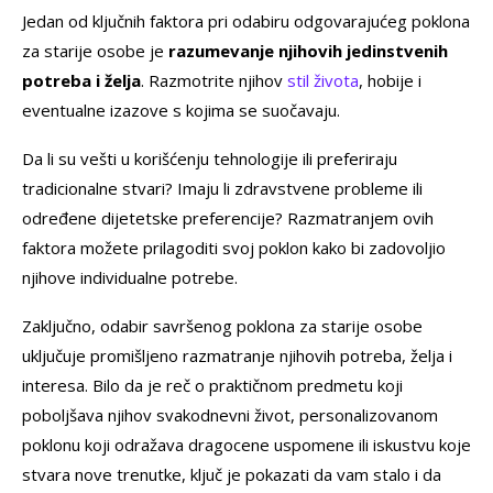
Jedan od ključnih faktora pri odabiru odgovarajućeg poklona
za starije osobe je
razumevanje njihovih jedinstvenih
potreba i želja
. Razmotrite njihov
stil života
, hobije i
eventualne izazove s kojima se suočavaju.
Da li su vešti u korišćenju tehnologije ili preferiraju
tradicionalne stvari? Imaju li zdravstvene probleme ili
određene dijetetske preferencije? Razmatranjem ovih
faktora možete prilagoditi svoj poklon kako bi zadovoljio
njihove individualne potrebe.
Zaključno, odabir savršenog poklona za starije osobe
uključuje promišljeno razmatranje njihovih potreba, želja i
interesa. Bilo da je reč o praktičnom predmetu koji
poboljšava njihov svakodnevni život, personalizovanom
poklonu koji odražava dragocene uspomene ili iskustvu koje
stvara nove trenutke, ključ je pokazati da vam stalo i da