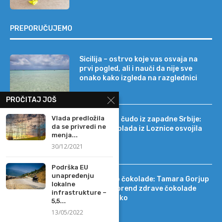
PREPORUČUJEMO
Sicilija – ostrvo koje vas osvaja na
prvi pogled, ali i nauči da nije sve
onako kako izgleda na razglednici
PROČITAJ JOŠ
Vlada predložila
Tehnološko čudo iz zapadne Srbije:
da se privredi ne
kako je čokolada iz Loznice osvojila
menja...
22 tržišta
30/12/2021
Podrška EU
unapređenju
Od DIF-a do čokolade: Tamara Gorjup
lokalne
pokrenula brend zdrave čokolade
infrastrukture –
Kapetan Koko
5,5...
13/05/2022