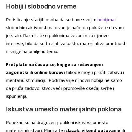
Hobiji i slobodno vreme
Podsticanje starijih osoba da se bave svojim
hobijima
i
slobodnim aktivnostima divan je način da pokažete da vam
je stalo. Razmislite o poklonima vezanim za njihove
interese, bilo da su to alati za baštu, materijali za umetnost
ili knjige na omiljenu temu.
Pretplate na časopise, knjige sa rešavanjem
zagonetki ili online kursevi
takođe mogu pružiti zabavu i
mentalnu stimulaciju. Podržavanje njihovih hobija ne samo
da pruža zadovoljstvo, već i promoviše osećaj svrhe i
ispunjenja.
Iskustva umesto materijalnih poklona
Ponekad su najdragoceniji pokloni iskustva umesto
materijalnih stvari. Planirajte
izlazak, vikend putovanje ili