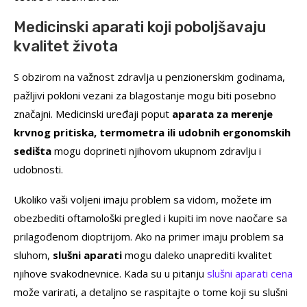
Medicinski aparati koji poboljšavaju
kvalitet života
S obzirom na važnost zdravlja u penzionerskim godinama,
pažljivi pokloni vezani za blagostanje mogu biti posebno
značajni. Medicinski uređaji poput
aparata za merenje
krvnog pritiska, termometra ili udobnih ergonomskih
sedišta
mogu doprineti njihovom ukupnom zdravlju i
udobnosti.
Ukoliko vaši voljeni imaju problem sa vidom, možete im
obezbediti oftamološki pregled i kupiti im nove naočare sa
prilagođenom dioptrijom. Ako na primer imaju problem sa
sluhom,
slušni aparati
mogu daleko unaprediti kvalitet
njihove svakodnevnice. Kada su u pitanju
slušni aparati cena
može varirati, a detaljno se raspitajte o tome koji su slušni