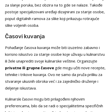
za slanje poruka, bez obzira na to gde se nalaze. Takođe
postoje specijalizovani uređaji dizajnirani za starije osobe,
poput digitalnih ramova za slike koji prikazuju rotirajuće
slike voljenih osoba.
Časovi kuvanja
Pohađanje časova kuvanja može biti izuzetno zabavno i
korisno iskustvo za starije osobe koje uživaju u kulinarstvu
ili žele unaprediti svoje kulinarske veštine. Organizujte
privatne ili grupne časove
gde mogu učiti nove recepte,
tehnike i trikove kuvanja. Ovo ne samo da pruža priliku za
stvaranje ukusnih obroka već i za zajedničko druženje i
deljenje iskustava.
Kulinarski časovi mogu biti prilagođeni njihovim
preferencama, bilo da se radi o specijalitetima specifičnih