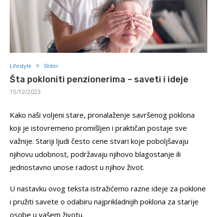
Lifestyle
Slider
Šta pokloniti penzionerima – saveti i ideje
15/12/2023
Kako naši voljeni stare, pronalaženje savršenog poklona
koji je istovremeno promišljen i praktičan postaje sve
važnije. Stariji ljudi često cene stvari koje poboljšavaju
njihovu udobnost, podržavaju njihovo blagostanje ili
jednostavno unose radost u njihov život.
U nastavku ovog teksta istražićemo razne ideje za poklone
i pružiti savete o odabiru najprikladnijih poklona za starije
osobe u vašem životu.