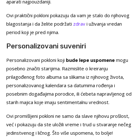
aparati najpouzdaniji.
Ovi praktični pokloni pokazuju da vam je stalo do njihovog
blagostanja i da želite podržati
zdrav
i uživanja vredan
period koji je pred njima.
Personalizovani suveniri
Personalizovani pokloni koji
bude lepe uspomene
mogu
posebno značiti starijima. Razmislite o kreiranju
prilagođenog foto albuma sa slikama iz njihovog života,
personalizovanog kalendara sa datumima rođenja i
posebnim događajima porodice, ili ćebeta napravljenog od
starih majica koje imaju sentimentalnu vrednost.
Ovi promišljeni pokloni ne samo da slave njihovu prošlost,
već i pokazuju da ste uložili vreme i trud u stvaranje nečeg
jedinstvenog i ličnog. Što više uspomena, to bolje!