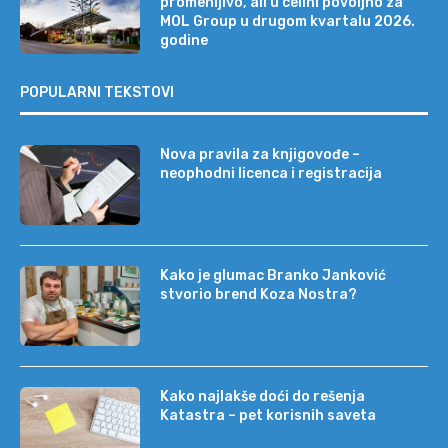
promenljivo, ali u celini povoljno za
MOL Group u drugom kvartalu 2026.
godine
POPULARNI TEKSTOVI
Nova pravila za knjigovođe –
neophodni licenca i registracija
Kako je glumac Branko Janković
stvorio brend Koza Nostra?
Kako najlakše doći do rešenja
Katastra – pet korisnih saveta