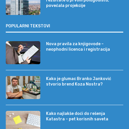
rezultate u prvom polugodištu,
povećala projekcije
POPULARNI TEKSTOVI
Nova pravila za knjigovođe –
neophodni licenca i registracija
Kako je glumac Branko Janković
stvorio brend Koza Nostra?
Kako najlakše doći do rešenja
Katastra – pet korisnih saveta