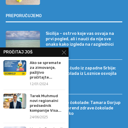
PREPORUČUJEMO
Sicilija – ostrvo koje vas osvaja na
prvi pogled, ali i nauči da nije sve
onako kako izgleda na razglednici
PROČITAJ JOŠ
Ako se spremate
za zimovanje,
Tehnološko čudo iz zapadne Srbije:
pažljivo
kako je čokolada iz Loznice osvojila
pročitajte...
22 tržišta
12/01/2024
Tarek Muhmud
novi regionalni
Od DIF-a do čokolade: Tamara Gorjup
predsednik
pokrenula brend zdrave čokolade
kompanije Visa...
Kapetan Koko
24/06/2025