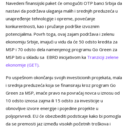
Navedeni finansijski paket će omogućiti OTP banci Srbija da
nastavi da podržava ulaganja malih i srednjih preduzeća u
unapređenje tehnologije i opreme, povećanje
konkurentnosti, kao i pružanje podrške izvoznim
potencijalima. Povrh toga, ovaj zajam podržava i zelenu
ekonomiju Srbije, imajući u vidu da će 50 odsto kredita za
MSP i 70 odsto dela namenjenog programu Go Green za
MSP biti u skladu sa EBRD inicijativom ka
Tranziciji zelene
ekonomije (GET)
.
Po uspešnom okončanju svojih investicionih projekata, mala
i srednja preduzeća koja se finansiraju kroz program Go
Green za MSP, imaće pravo na povraćaj novca u iznosu od
10 odsto iznosa zajma ili 15 odsto za investicije u
obnovlјive izvore energije i pojedine projekte u
poljoprivredi. EU će obezbediti podsticaje kako bi pomogla
da se premosti jaz između visokih početnih troškova i