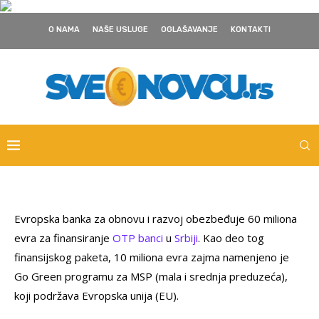
O NAMA
NAŠE USLUGE
OGLAŠAVANJE
KONTAKTI
Evropska banka za obnovu i razvoj obezbeđuje 60 miliona
evra za finansiranje
OTP banci
u
Srbiji
. Kao deo tog
finansijskog paketa, 10 miliona evra zajma namenjeno je
Go Green programu za MSP (mala i srednja preduzeća),
koji podržava Evropska unija (EU).