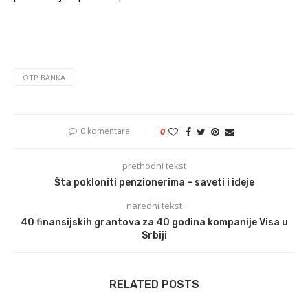
OTP BANKA
0 komentara
0
prethodni tekst
Šta pokloniti penzionerima – saveti i ideje
naredni tekst
40 finansijskih grantova za 40 godina kompanije Visa u
Srbiji
RELATED POSTS