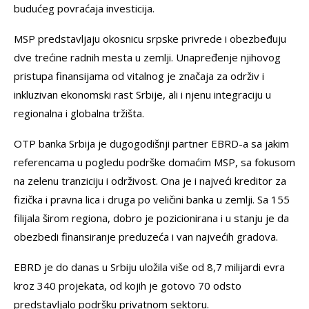
budućeg povraćaja investicija.
MSP predstavljaju okosnicu srpske privrede i obezbeđuju
dve trećine radnih mesta u zemlјi. Unapređenje njihovog
pristupa finansijama od vitalnog je značaja za održiv i
inkluzivan ekonomski rast Srbije, ali i njenu integraciju u
regionalna i globalna tržišta.
OTP banka Srbija je dugogodišnji partner EBRD-a sa jakim
referencama u pogledu podrške domaćim MSP, sa fokusom
na zelenu tranziciju i održivost. Ona je i najveći kreditor za
fizička i pravna lica i druga po veličini banka u zemlјi. Sa 155
filijala širom regiona, dobro je pozicionirana i u stanju je da
obezbedi finansiranje preduzeća i van najvećih gradova.
EBRD je do danas u Srbiju uložila više od 8,7 milijardi evra
kroz 340 projekata, od kojih je gotovo 70 odsto
predstavljalo podršku privatnom sektoru.