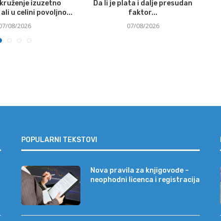
okruženje izuzetno
Da li je plata i dalje presudan
Si
ali u celini povoljno...
faktor...
07/08/2026
07/08/2026
POPULARNI TEKSTOVI
Nova pravila za knjigovođe –
neophodni licenca i registracija