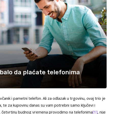
ebalo da plaćate telefonima
ovčanik i pametni telefon. Ali za odlazak u trgovinu, ovaj trio je
a, te za kupovinu danas su vam potrebni samo ključevi i
, četvrtinu budnog vremena provodimo na telefonima
[1]
, nije