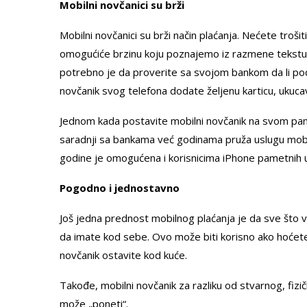
Mobilni novčanici su brži
Mobilni novčanici su brži način plaćanja. Nećete troš
omogućiće brzinu koju poznajemo iz razmene tekstualn
potrebno je da proverite sa svojom bankom da li podr
novčanik svog telefona dodate željenu karticu, ukuca
Jednom kada postavite mobilni novčanik na svom pam
saradnji sa bankama već godinama pruža uslugu mobil
godine je omogućena i korisnicima iPhone pametnih 
Pogodno i jednostavno
Još jedna prednost mobilnog plaćanja je da sve što v
da imate kod sebe. Ovo može biti korisno ako hoćete d
novčanik ostavite kod kuće.
Takođe, mobilni novčanik za razliku od stvarnog, fiz
može „poneti“.