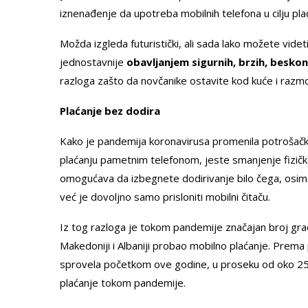
iznenađenje da upotreba mobilnih telefona u cilju pla
Možda izgleda futuristički, ali sada lako možete vid
jednostavnije
obavljanjem sigurnih, brzih, beskon
razloga zašto da novčanike ostavite kod kuće i razmo
Plaćanje bez dodira
Kako je pandemija koronavirusa promenila potrošačke
plaćanju pametnim telefonom, jeste smanjenje fizič
omogućava da izbegnete dodirivanje bilo čega, osim 
već je dovoljno samo prisloniti mobilni čitaču.
Iz tog razloga je tokom pandemije značajan broj građa
Makedoniji i Albaniji probao mobilno plaćanje. Prema
sprovela početkom ove godine, u proseku od oko 25 o
plaćanje tokom pandemije.