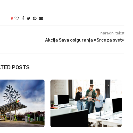
0
naredni tekst
Akcija Sava osiguranja »Srce za svet«
ATED POSTS