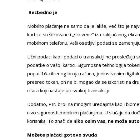
Bezbedno je
Mobilno plaćanje ne samo da je lakše, već što je naj
kartice su šifrovane i „skrivene“ iza zaključanog ekran
mobilnom telefonu, vaši osetljivi podaci se zamenjuju
Lični podaci kao i podaci o transakciji ne prosleđuju 
podatke o vašoj kartici. Sigurnosna tehnologija tokeni
poput 16-cifrenog broja računa, jedinstvenim digitaln
presreo token, on ne bi mogao da se iskoristi na drug
cifara koji nastaje pri svakoj transakciji.
Dodatno, PIN broj na mnogim uređajima kao i biometr
nivo sigurnosti mobilnim plaćanjima. U slučaju da do
korisnika. To znači da
niko osim vas, ne može autor
Možete plaćati gotovo svuda