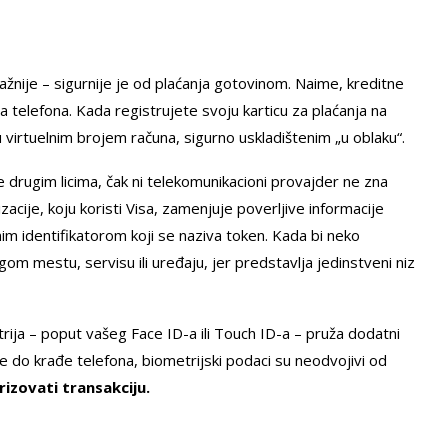
važnije – sigurnije je od plaćanja gotovinom. Naime, kreditne
a telefona. Kada registrujete svoju karticu za plaćanja na
 virtuelnim brojem računa, sigurno uskladištenim „u oblaku“.
se drugim licima, čak ni telekomunikacioni provajder ne zna
zacije, koju koristi Visa, zamenjuje poverljive informacije
im identifikatorom koji se naziva token. Kada bi neko
om mestu, servisu ili uređaju, jer predstavlja jedinstveni niz
ija – poput vašeg Face ID-a ili Touch ID-a – pruža dodatni
đe do krađe telefona, biometrijski podaci su neodvojivi od
izovati transakciju.