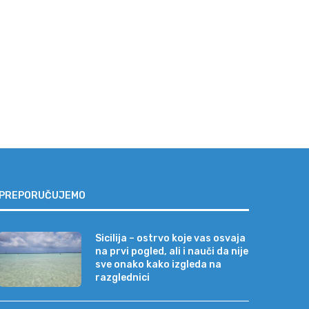
cilija – ostrvo koje vas osvaja na
Najveća zabluda pred letova
prvi...
„Neće se valjda baš...
04/08/2026
31/07/2026
PREPORUČUJEMO
Sicilija – ostrvo koje vas osvaja
na prvi pogled, ali i nauči da nije
sve onako kako izgleda na
razglednici