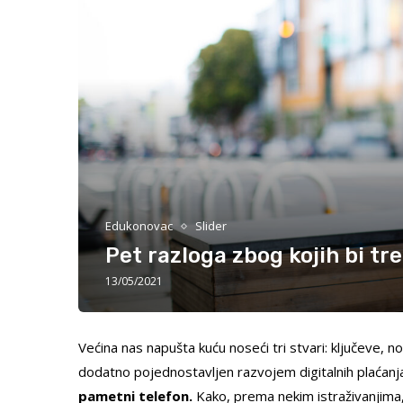
Edukonovac
Slider
Pet razloga zbog kojih bi tr
13/05/2021
Većina nas napušta kuću noseći tri stvari: ključeve, n
dodatno pojednostavljen razvojem digitalnih plaćanj
pametni telefon.
Kako, prema nekim istraživanjima