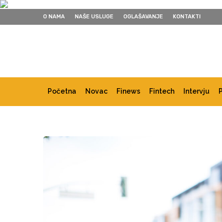
O NAMA
NAŠE USLUGE
OGLAŠAVANJE
KONTAKTI
Početna
Novac
Finews
Fintech
Intervju