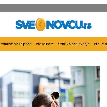
Preduzetničke priče
Preko bare
Održivo poslovanje
BIZ Info