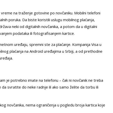
iti vreme na traženje gotovine po novčaniku. Mobilni telefoni
ih poruka. Da biste koristili uslugu mobilnog plaćanja,
žava neki od digitalnih novčanika, a potom da u digitalni
vanjem podataka ili fotografisanjem kartice.
etnom uređaju, spremni ste za plaćanje. Kompanija Visa u
nog plaćanja na Android uređajima u Srbiji, a od prethodne
uređaja.
am je potrebno imate na telefonu – čak ni novčanik ne treba
a svratite do neke radnje ili ako samo želite da torbu ili
ičkog novčanika, nema ograničenja u pogledu broja kartica koje