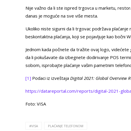
Nije važno da li ste ispred trgovca u marketu, restor
danas je moguće na sve više mesta.
Ukoliko niste sigurni da li trgovac podržava plaćanje
beskontaktna plaćanja, koji se pojavljuje kao bočni W
Jednom kada počnete da tražite ovaj logo, videćete
da li pokušavate da izbegnete dodirivanje POS termina
sobom, isprobajte plaćanje vašim pametnim telefono
[1]
Podaci iz izveštaja
Digital 2021: Global Overview 
https://datareportal.com/reports/digital-2021-glob
Foto: VISA
#VISA
PLAĆANJE TELEFONOM