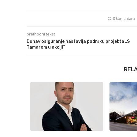
0 komentara
prethodni tekst
Dunav osiguranje nastavlja podršku projekta „S
Tamarom u akciji“
REL