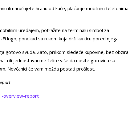
anu ili naručujete hranu od kuće, plaćanje mobilnim telefonima
 mobilnim uređajem, potražite na terminalu simbol za
i-Fi logo, ponekad sa rukom koja drži karticu pored njega.
 ga gotovo svuda. Zato, prilikom sledeće kupovine, bez obzira
la ili jednostavno ne želite više da nosite gotovinu sa
m. Novčanici će vam možda postati prošlost.
Report
al-overview-report