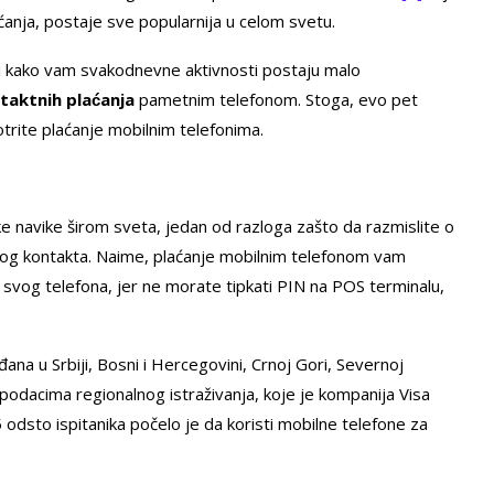
ćanja, postaje sve popularnija u celom svetu.
eti kako vam svakodnevne aktivnosti postaju malo
taktnih plaćanja
pametnim telefonom. Stoga, evo pet
trite plaćanje mobilnim telefonima.
 navike širom sveta, jedan od razloga zašto da razmislite o
kog kontakta. Naime, plaćanje mobilnim telefonom vam
svog telefona, jer ne morate tipkati PIN na POS terminalu,
na u Srbiji, Bosni i Hercegovini, Crnoj Gori, Severnoj
 podacima regionalnog istraživanja, koje je kompanija Visa
dsto ispitanika počelo je da koristi mobilne telefone za