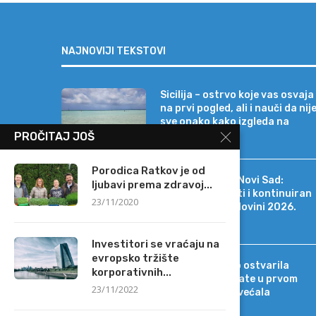
NAJNOVIJI TEKSTOVI
Sicilija – ostrvo koje vas osvaja
na prvi pogled, ali i nauči da nij
sve onako kako izgleda na
razglednici
PROČITAJ JOŠ
Porodica Ratkov je od
Erste Bank a.d. Novi Sad:
ljubavi prema zdravoj...
Stabilni rezultati i kontinuiran
23/11/2020
rast i u prvoj polovini 2026.
godine
Investitori se vraćaju na
evropsko tržište
Intesa Sanpaolo ostvarila
korporativnih...
rekordne rezultate u prvom
23/11/2022
polugodištu, povećala
projekcije