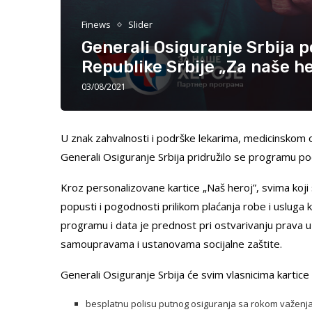
Finews
Slider
Generali Osiguranje Srbija 
Republike Srbije „Za naše h
03/08/2021
U znak zahvalnosti i podrške lekarima, medicinskom o
Generali Osiguranje Srbija pridružilo se programu po
Kroz personalizovane kartice „Naš heroj”, svima koji
popusti i pogodnosti prilikom plaćanja robe i usluga 
programu i data je prednost pri ostvarivanju prava u
samoupravama i ustanovama socijalne zaštite.
Generali Osiguranje Srbija će svim vlasnicima kartic
besplatnu polisu putnog osiguranja sa rokom važenja