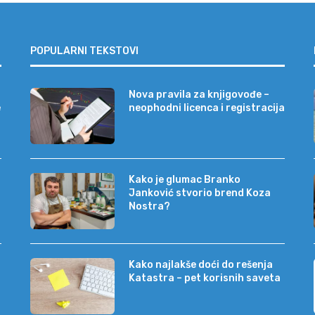
POPULARNI TEKSTOVI
Nova pravila za knjigovođe –
e
neophodni licenca i registracija
Kako je glumac Branko
Janković stvorio brend Koza
Nostra?
Kako najlakše doći do rešenja
Katastra – pet korisnih saveta