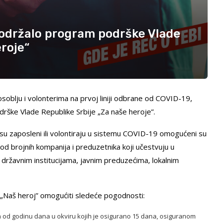
podržalo program podrške Vlade
eroje“
soblju i volonterima na prvoj liniji odbrane od COVID-19,
drške Vlade Republike Srbije „Za naše heroje”.
 su zaposleni ili volontiraju u sistemu COVID-19 omogućeni su
kod brojnih kompanija i preduzetnika koji učestvuju u
 državnim institucijama, javnim preduzećima, lokalnim
e „Naš heroj” omogućiti sledeće pogodnosti:
 od godinu dana u okviru kojih je osigurano 15 dana, osiguranom