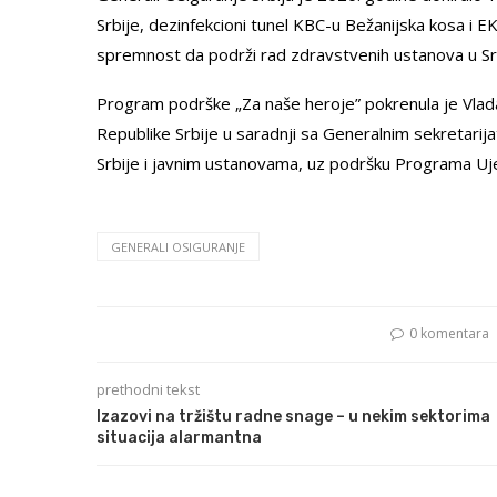
Srbije, dezinfekcioni tunel KBC-u Bežanijska kosa i 
spremnost da podrži rad zdravstvenih ustanova u Srbij
Program podrške „Za naše heroje” pokrenula je Vlada 
Republike Srbije u saradnji sa Generalnim sekreta
Srbije i javnim ustanovama, uz podršku Programa Uje
GENERALI OSIGURANJE
0 komentara
prethodni tekst
Izazovi na tržištu radne snage – u nekim sektorima
situacija alarmantna