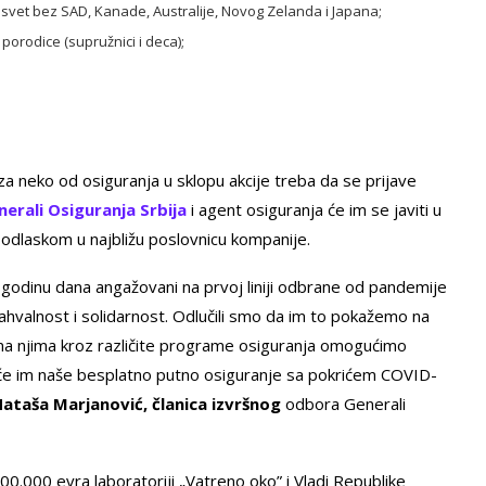
 svet bez SAD, Kanade, Australije, Novog Zelanda i Japana;
orodice (supružnici i deca);
i za neko od osiguranja u sklopu akcije treba da se prijave
nerali Osiguranja Srbija
i agent osiguranja će im se javiti u
i odlaskom u najbližu poslovnicu kompanije.
od godinu dana angažovani na prvoj liniji odbrane od pandemije
ahvalnost i solidarnost. Odlučili smo da im to pokažemo na
ma njima kroz različite programe osiguranja omogućimo
će im naše besplatno putno osiguranje sa pokrićem COVID-
ataša Marjanović, članica izvršnog
odbora Generali
00.000 evra laboratoriji „Vatreno oko” i Vladi Republike