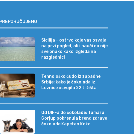
PREPORUČUJEMO
Sicilija – ostrvo koje vas osvaja
na prvi pogled, ali i nauči da nije
sve onako kako izgleda na
razglednici
Tehnološko čudo iz zapadne
Srbije: kako je čokolada iz
Loznice osvojila 22 tržišta
Od DIF-a do čokolade: Tamara
Gorjup pokrenula brend zdrave
čokolade Kapetan Koko