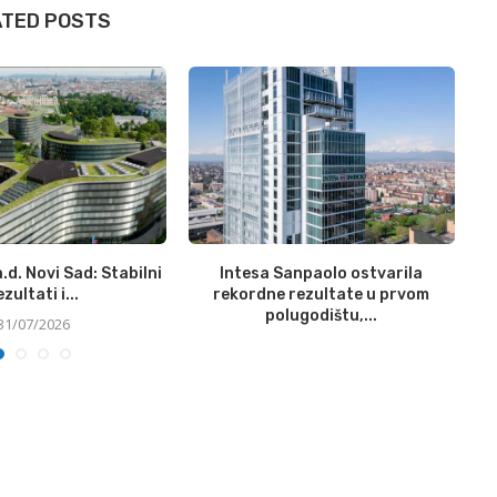
ATED POSTS
.d. Novi Sad: Stabilni
Intesa Sanpaolo ostvarila
N
ezultati i...
rekordne rezultate u prvom
polugodištu,...
31/07/2026
31/07/2026