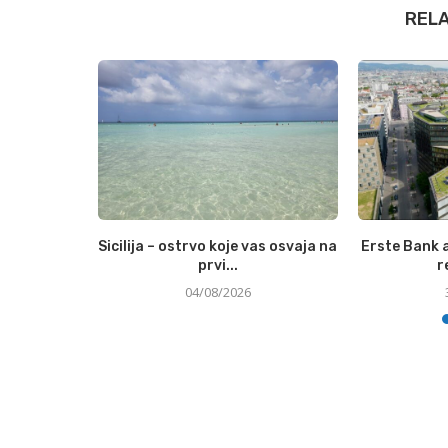
REL
ja sve veći
Sicilija – ostrvo koje vas osvaja na
Erste Bank a
džete...
prvi...
r
04/08/2026