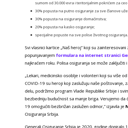
sumom od 30.000 evra i teritorijalnim pokrićem za ceo
30% popusta na putno osiguranje za sve članove uže p
30% popusta na osiguranje domaćinstva;
20% popusta na kasko osiguranje;
specijalne popuste na sve polise životnog osiguranja.
Svi vlasnici kartice „Naš heroj” koji su zainteresovan
popunjavanjem
formulara
na internet stranici Ge
najkraćem roku. Polisa osiguranja se može zaključiti 
„Lekari, medicinsko osoblje i volonteri koji su više 
COVID-19 su heroji koji zaslužuju naše poštovanje, z
delu, podržimo program Vlade Republike Srbije i svi
bezbedniju budućnost sa manje briga. Verujemo da 
19 omogućiti bezbrižan zaslužen odmor,” izjavila je
N
Osiguranja Srbija.
Generali Osiguranje Srbija je 2020. godine doniralo 1