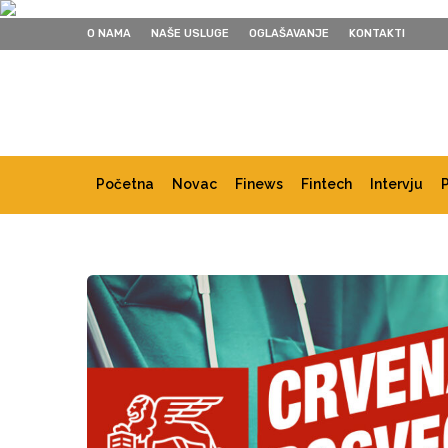
O NAMA
NAŠE USLUGE
OGLAŠAVANJE
KONTAKTI
Početna
Novac
Finews
Fintech
Intervju