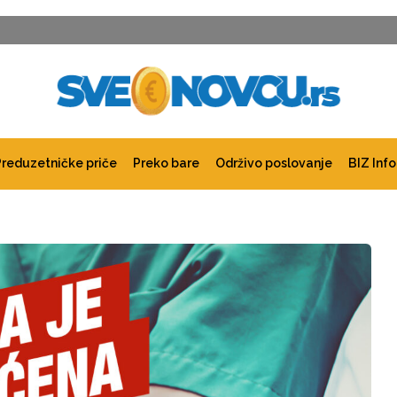
Preduzetničke priče
Preko bare
Održivo poslovanje
BIZ Info