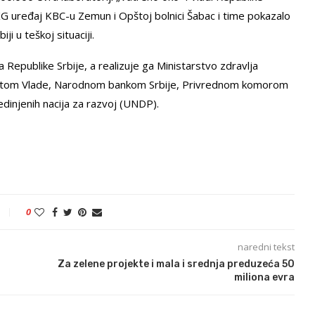
EKG uređaj KBC-u Zemun i Opštoj bolnici Šabac i time pokazalo
i u teškoj situaciji.
Republike Srbije, a realizuje ga Ministarstvo zdravlja
rijatom Vlade, Narodnom bankom Srbije, Privrednom komorom
dinjenih nacija za razvoj (UNDP).
0
naredni tekst
Za zelene projekte i mala i srednja preduzeća 50
miliona evra