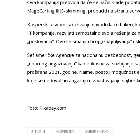
Ova kompanija predviđa da će se način krađe podataka
MageCarting ili JS-skimming, prebaciti na stranu serv
Kasperski u svom istraživanju navodi da će hakeri, ko
IT kompanija, razvijati samostalno svoja rešenja za na
„poslovanja“. Ovo će smanjiti broj „iznajmljivanja“ us
Šef američke Agencije za nacionalnu bezbednost, gene
„upornog angažovanja“ kao efikasnu za suzbijanje sajb
proširena 2021. godine. Naime, postoji mogućnost ekon
koje se nedovoljno angažuju u zaustavljanju sajber koj
Foto: Pixabay.com
BITKOIN
KASPERSKY
SAJBER NAPADI