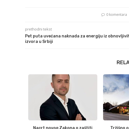
0 komentara
prethodni tekst
Pet puta uvećana naknada za energiju iz obnovljivi
izvora u Srbiji
REL
postaju sve
Nacrt novog Zakona o zaštiti
Tržišno 