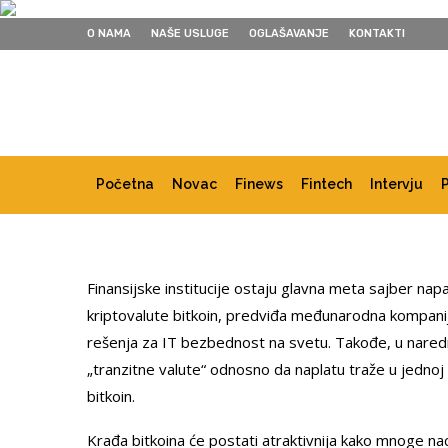
O NAMA
NAŠE USLUGE
OGLAŠAVANJE
KONTAKTI
Početna
Novac
Finews
Fintech
Intervju
Finansijske institucije ostaju glavna meta sajber napad
kriptovalute bitkoin, predviđa međunarodna kompanij
rešenja za IT bezbednost na svetu. Takođe, u naredno
„tranzitne valute“ odnosno da naplatu traže u jednoj k
bitkoin.
Krađa bitkoina će postati atraktivnija kako mnoge na