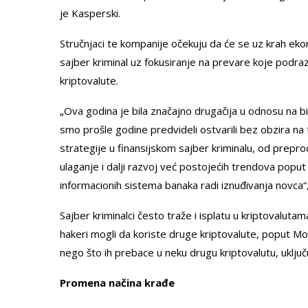
je Kasperski.
Stručnjaci te kompanije očekuju da će se uz krah ekonom
sajber kriminal uz fokusiranje na prevare koje podraz
kriptovalute.
„Ova godina je bila značajno drugačija u odnosu na b
smo prošle godine predvideli ostvarili bez obzira na 
strategije u finansijskom sajber kriminalu, od prepr
ulaganje i dalji razvoj već postojećih trendova poput 
informacionih sistema banaka radi iznuđivanja novca“,
Sajber kriminalci često traže i isplatu u kriptovaluta
hakeri mogli da koriste druge kriptovalute, poput Mon
nego što ih prebace u neku drugu kriptovalutu, uključu
Promena načina krađe