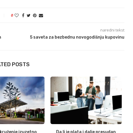
0
naredni tekst
h
5 saveta za bezbednu novogodišnju kupovinu
ATED POSTS
okruženje izuzetno
Da li je plata i dalje presudan
Si