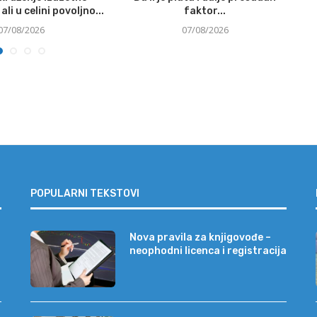
ali u celini povoljno...
faktor...
07/08/2026
07/08/2026
POPULARNI TEKSTOVI
Nova pravila za knjigovođe –
neophodni licenca i registracija