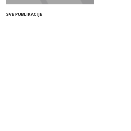
SVE PUBLIKACIJE
cilija – ostrvo koje vas osvaja na
Najveća zabluda pred letova