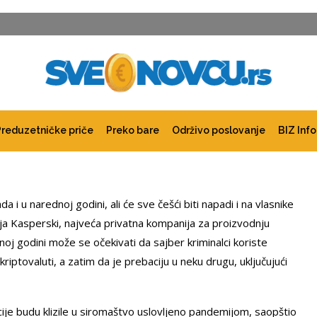
Preduzetničke priče
Preko bare
Održivo poslovanje
BIZ Info
a i u narednoj godini, ali će sve češći biti napadi i na vlasnike
a Kasperski, najveća privatna kompanija za proizvodnju
j godini može se očekivati da sajber kriminalci koriste
riptovaluti, a zatim da je prebaciju u neku drugu, uključujući
cije budu klizile u siromaštvo uslovljeno pandemijom, saopštio