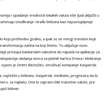
ija i opadanje vrednosti lokalnih valuta više ljudi uključiti u
umevaju iznuđivanje i krađu bitkoina kao najzastupljenije
ilo koju prethodnu godinu, a ipak su se mnogi trendovi koje
transformaciju načina na koji živimo. To uključuje nove
odaje pristupa bankarskim nalozima do napada na aplikacije za
ekspanzije skidanja novca sa platnih kartica žrtava i blokiranja
 izjavio je Dmitri Bestužev, istraživač kompanije Kasperski.
ma, najčešće u bitkoinu. Kasperski, međutim, prognozira da bi
ero, za naplatu. One bi zapravo bile tranzitne valute, pre
jući bitkoin.