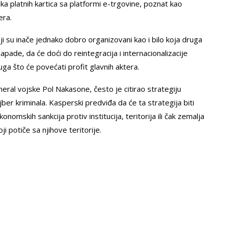
 platnih kartica sa platformi e-trgovine, poznat kao
era.
ji su inače jednako dobro organizovani kao i bilo koja druga
pade, da će doći do reintegracija i internacionalizacije
luga što će povećati profit glavnih aktera.
ral vojske Pol Nakasone, često je citirao strategiju
er kriminala. Kasperski predviđa da će ta strategija biti
omskih sankcija protiv institucija, teritorija ili čak zemalja
i potiče sa njihove teritorije.