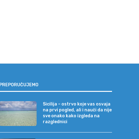
prvi...
„Neće se valjda baš...
04/08/2026
31/07/2026
PREPORUČUJEMO
Sicilija – ostrvo koje vas osvaja
na prvi pogled, ali i nauči da nije
sve onako kako izgleda na
razglednici