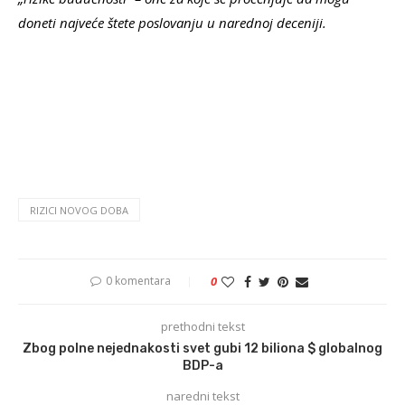
doneti najveće štete poslovanju u narednoj deceniji.
RIZICI NOVOG DOBA
0 komentara
0
prethodni tekst
Zbog polne nejednakosti svet gubi 12 biliona $ globalnog
BDP-a
naredni tekst