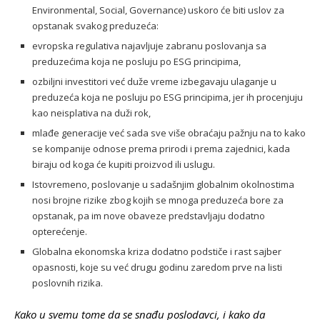
Environmental, Social, Governance) uskoro će biti uslov za
opstanak svakog preduzeća:
evropska regulativa najavljuje zabranu poslovanja sa
preduzećima koja ne posluju po ESG principima,
ozbiljni investitori već duže vreme izbegavaju ulaganje u
preduzeća koja ne posluju po ESG principima, jer ih procenjuju
kao neisplativa na duži rok,
mlađe generacije već sada sve više obraćaju pažnju na to kako
se kompanije odnose prema prirodi i prema zajednici, kada
biraju od koga će kupiti proizvod ili uslugu.
Istovremeno, poslovanje u sadašnjim globalnim okolnostima
nosi brojne rizike zbog kojih se mnoga preduzeća bore za
opstanak, pa im nove obaveze predstavljaju dodatno
opterećenje.
Globalna ekonomska kriza dodatno podstiče i rast sajber
opasnosti, koje su već drugu godinu zaredom prve na listi
poslovnih rizika.
Kako u svemu tome da se snađu poslodavci, i kako da