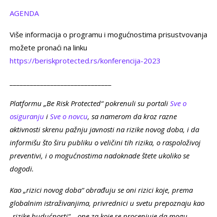
AGENDA
Više informacija o programu i mogućnostima prisustvovanja
možete pronaći na linku
https://beriskprotected.rs/konferencija-2023
______________________________
Platformu „Be Risk Protected“ pokrenuli su portali
Sve o
osiguranju
i
Sve o novcu
, sa namerom da kroz razne
aktivnosti skrenu pažnju javnosti na rizike novog doba, i da
informišu što širu publiku o veličini tih rizika, o raspoloživoj
preventivi, i o mogućnostima nadoknade štete ukoliko se
dogodi.
Kao „rizici novog doba“ obrađuju se oni rizici koje, prema
globalnim istraživanjima, privrednici u svetu prepoznaju kao
„rizike budućnosti“ – one za koje se procenjuje da mogu