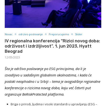
Novac
odrzivo-poslovanje
Preporucujemo
Slider
IV regionalna konferencija “Rizici novog doba:
održivost i izdržljivost”, 1. jun 2023, Hyatt
Beograd
12/05/2023
Šta je održivo poslovanje po ESG principima, da li je
izvodljivo u sadašnjim globalnim okolnostima, i kada će
postati neophodno i u Srbiji
– tema je ovogodišnje regionalne
konferencije o rizicima novog doba, koju već četvrti put
organizuje BeRiskProtected platforma.
Briga o prirodi, ljudima i visoki standardi u upravljanju (ESG –