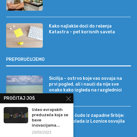
Kako najlakše doći do rešenja
Katastra – pet korisnih saveta
PREPORUČUJEMO
Sicilija – ostrvo koje vas osvaja na
prvi pogled, ali i nauči da nije sve
onako kako izgleda na razglednici
PROČITAJ JOŠ
Udeo evropskih
preduzeća koja se
Tehnološko čudo iz zapadne Srbije:
bave
kako je čokolada iz Loznice osvojila
inovacijama...
22 tržišta
20/03/2023