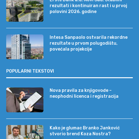
rezultati i kontinuiran rast i u prvoj
polovini 2026. godine
Intesa Sanpaolo ostvarila rekordne
rezultate u prvom polugodištu,
povećala projekcije
POPULARNI TEKSTOVI
Nova pravila za knjigovođe –
neophodni licenca i registracija
Kako je glumac Branko Janković
stvorio brend Koza Nostra?