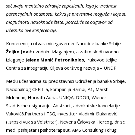
sačuvaju mentalno zdravlje zaposlenih, koja je vrednost
potencijalnih opasnosti, kakva je preventive moguća i koje su
mogućnosti nadoknade štete, potražiće se odgovor od
učesnika ove konferencije.
Konferenciju otvara viceguverner Narodne banke Srbije
Željko Jović
uvodnim izlaganjem, a zatim sledi uvodno
izlaganje
Jelene Manić Petronikolos
, rukovoditeljke
Centra za integraciju Ciljeva održivog razvoja – UNDP.
Među učesnicima su predstavnici Udruženja banaka Srbije,
Nacionalnog CERT-a, kompanija Bambi, A1, Marsh
Mclennan, Horvath Adria, UNIQA, DDOR, Wiener
Stadtische osiguranje, Abstract, advokatske kancelarije
Vuković&Partners i TSG, investitor Vladimir Đukanović
(„srpski vuk sa Volstrita“), Nevena Čalovska Hercog, dr sc
med, psihijatar i psihoterapeut, AMS Consulting i drugi.