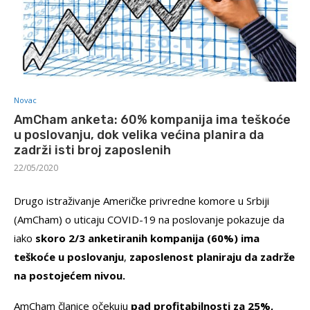
Novac
AmCham anketa: 60% kompanija ima teškoće
u poslovanju, dok velika većina planira da
zadrži isti broj zaposlenih
22/05/2020
Drugo istraživanje Američke privredne komore u Srbiji
(AmCham) o uticaju COVID-19 na poslovanje pokazuje da
iako
skoro 2/3 anketiranih kompanija (60%) ima
teškoće u poslovanju
,
zaposlenost planiraju da zadrže
na postojećem nivou.
AmCham članice očekuju
pad profitabilnosti za 25%,