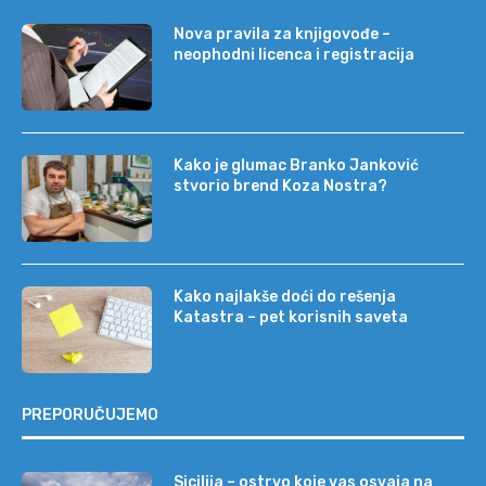
Nova pravila za knjigovođe –
neophodni licenca i registracija
Kako je glumac Branko Janković
stvorio brend Koza Nostra?
Kako najlakše doći do rešenja
Katastra – pet korisnih saveta
PREPORUČUJEMO
Sicilija – ostrvo koje vas osvaja na