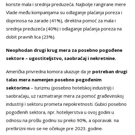
koriste mala i srednja preduzeća. Najbolje rangirane mere
Vlade među kompanijama su odlaganje plaćanja poreza i
doprinosa na zarade (41%), direktna pomoć za mala i
srednja preduzeća (40%) i odlaganje plaćanja poreza na
dobit pravnih lica (23%).
Neophodan drugi krug mera za posebno pogođene
sektore – ugostiteljstvo, saobraćaj i nekretnine.
Američka privredna komora ukazuje da je
potreban drugi
talas mera namenjen posebno pogođenim
sektorima
– turizmu (posebno hotelskoj industriji) i
saobraćaju, uz razmatranje mera za pomoć građevinskoj
industriji i sektoru prometa nepokretnosti. Gubici posebno
pogođenih sektora, npr. hotelijerstva u ovoj godini u
odnosu na prošlu godinu su preko 90%, a oporavak na
pretkrizni nivo se ne očekuje pre 2023. godine.