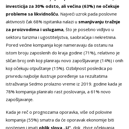
investicija za 30% odsto, ali većina (
63%) ne očekuje
probleme sa likvidnošću.
Najveći uzrok pada poslovne
aktivnosti čak 68% ispitanika nalazi u
smanjivanju tražnje
za proizvodima i uslugama
, što je posebno vidljivo u
sektoru turizma i ugostiteljstva, saobraćaja i nekretnina.
Pored većine kompanija koje nameravaju da ostanu na
istom broju zaposlenih do kraja godine (71%), relativno je
sličan broj onih koji planiraju novo zapošljavanje (14%) i onih
koji očekuju otpuštanje (15%). Ozbiljnost posledica po
privredu najbolje ilustruje poređenje sa rezultatima
istraživanja Sedmo prolazno vreme iz 2019. godine kada je
78% kompanija planiralo rast poslovanja, a 61% novo
zapošljavanje.
Kada je reč o prognozama oporavka, više od polovine
kompanija (55%) smatra da će oporavak ekonomije biti
postepen i imati
oblik slova „U“
, dok zbog očekivanja