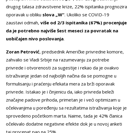
drugog talasa zdravstvene krize, 22% ispitanika prognozira
oporavak u obliku
slova „W“
. Ukoliko se COVID-19
zaustavi odmah,
više od 2/3 ispitanika (67%) procenjuje
da je potrebno najviše šest meseci za povratak na
uobičajen nivo poslovanja
.
Zoran Petrović
, predsednik Američke privredne komore,
zahvalio se Vladi Srbije na razumevanju za potrebe
privrede i otvorenosti za sugestije i rekao da je ovakvo
istraživanje jedan od najboljih načina da se pomogne u
formulisanju i praćenju efekata mera za brži oporavak
privrede. Istakao je i činjenicu da, iako privreda beleži
značajne padove prihoda, primetan je i veći optimizam u
očekivanjima u poređenju sa rezultatima istraživanja koje je
sprovedeno početkom marta. Naime, tada je 42% članica
očekivalo dodatne negativne efekte dok je u novoj anketi
taj procenat pao na 25%.