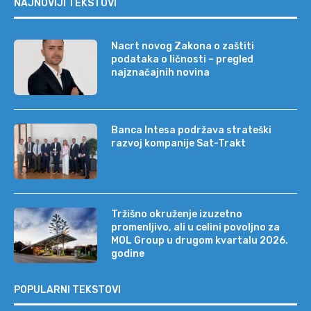
NAJNOVIJI TEKSTOVI
Nacrt novog Zakona o zaštiti
podataka o ličnosti – pregled
najznačajnih novina
Banca Intesa podržava strateški
razvoj kompanije Sat-Trakt
Tržišno okruženje izuzetno
promenljivo, ali u celini povoljno za
MOL Group u drugom kvartalu 2026.
godine
POPULARNI TEKSTOVI