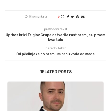
0 komentara
0
prethodni tekst
Uprkos krizi Triglav Grupa ostvarila rast premije u prvom
kvartalu
naredni tekst
Od pčelinjaka do premium proizvoda od meda
RELATED POSTS