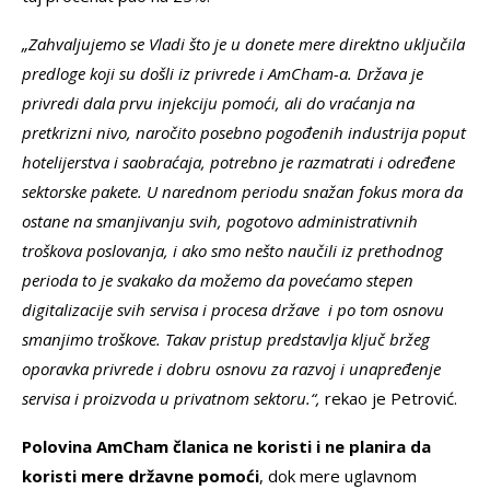
„Zahvaljujemo se Vladi što je u donete mere direktno uključila
predloge koji su došli iz privrede i AmCham-a. Država je
privredi dala prvu injekciju pomoći, ali do vraćanja na
pretkrizni nivo, naročito posebno pogođenih industrija poput
hotelijerstva i saobraćaja, potrebno je razmatrati i određene
sektorske pakete. U narednom periodu snažan fokus mora da
ostane na smanjivanju svih, pogotovo administrativnih
troškova poslovanja, i ako smo nešto naučili iz prethodnog
perioda to je svakako da možemo da povećamo stepen
digitalizacije svih servisa i procesa države i po tom osnovu
smanjimo troškove. Takav pristup predstavlja ključ bržeg
oporavka privrede i dobru osnovu za razvoj i unapređenje
servisa i proizvoda u privatnom sektoru.“,
rekao je Petrović.
Polovina AmCham članica ne koristi i ne planira da
koristi mere državne pomoći
, dok mere uglavnom