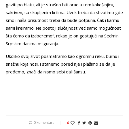
gaziti po blatu, ali je strašno biti orao u tom kokošinjicu,
sakriven, sa skupljenim krilima. Uvek treba da shvatimo gde
smo i naša prisutnost treba da bude potpuna. Čak i karmu
sami kreiramo. Ne postoji slučajnost već samo mogućnost
šta ćemo da izaberemo“, rekao je on gostujući na Sedmin
Srpskim danima osiguranja.
Ukoliko svoj život posmatramo kao ogromnu reku, burnu i
snažnu koja nosi, i stanemo pored nje i plašimo se da je
pređemo, znači da nismo sebi dali šansu.
0 komentara
0