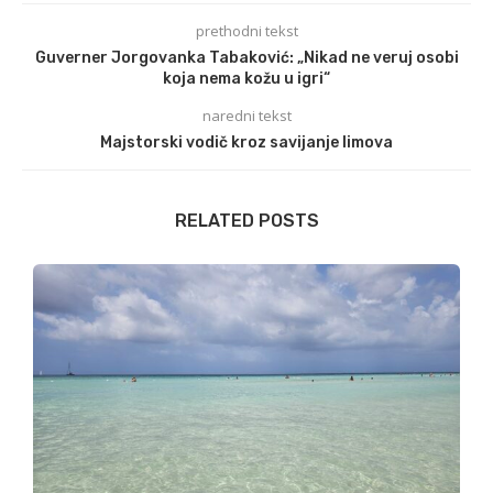
prethodni tekst
Guverner Jorgovanka Tabaković: „Nikad ne veruj osobi
koja nema kožu u igri“
naredni tekst
Majstorski vodič kroz savijanje limova
RELATED POSTS