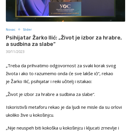
Novac
Slider
Psihijatar Žarko Ilić: „Život je izbor za hrabre,
a sudbina za slabe“
30/11/2023
„Treba da prihvatimo odgovornost za svaki korak svog
života i ako to razumemo onda će sve lakše ići“, rekao
je Žarko Ilić, psihijatar i reiki učitelj i istakao:
„Život je izbor za hrabre a sudbina za slabe“.
Iskoristivši metaforu rekao je da ljudi ne misle da su orlovi
ukoliko žive u kokošinjcu.
„Nije neuspeh biti kokoška u kokošinjcu i kljucati zrnevlje i