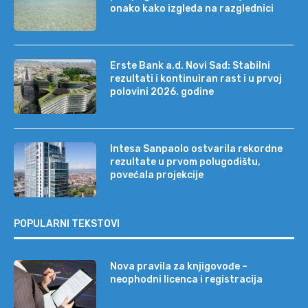
onako kako izgleda na razglednici
Erste Bank a.d. Novi Sad: Stabilni
rezultati i kontinuiran rast i u prvoj
polovini 2026. godine
Intesa Sanpaolo ostvarila rekordne
rezultate u prvom polugodištu,
povećala projekcije
POPULARNI TEKSTOVI
Nova pravila za knjigovođe –
neophodni licenca i registracija