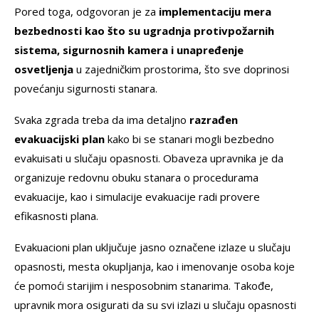
Pored toga, odgovoran je za
implementaciju mera
bezbednosti kao što su ugradnja protivpožarnih
sistema, sigurnosnih kamera i unapređenje
osvetljenja
u zajedničkim prostorima, što sve doprinosi
povećanju sigurnosti stanara.
Svaka zgrada treba da ima detaljno
razrađen
evakuacijski plan
kako bi se stanari mogli bezbedno
evakuisati u slučaju opasnosti. Obaveza upravnika je da
organizuje redovnu obuku stanara o procedurama
evakuacije, kao i simulacije evakuacije radi provere
efikasnosti plana.
Evakuacioni plan uključuje jasno označene izlaze u slučaju
opasnosti, mesta okupljanja, kao i imenovanje osoba koje
će pomoći starijim i nesposobnim stanarima. Takođe,
upravnik mora osigurati da su svi izlazi u slučaju opasnosti