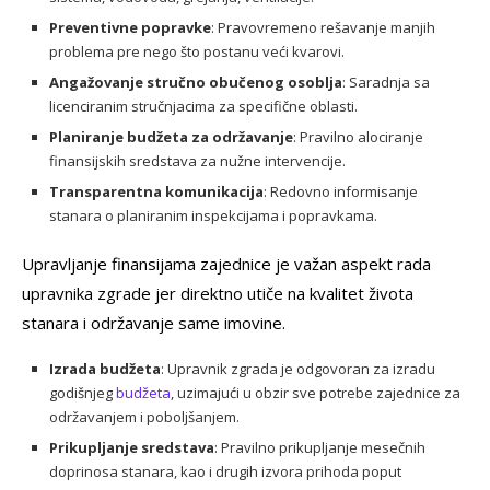
Preventivne popravke
: Pravovremeno rešavanje manjih
problema pre nego što postanu veći kvarovi.
Angažovanje stručno obučenog osoblja
: Saradnja sa
licenciranim stručnjacima za specifične oblasti.
Planiranje budžeta za održavanje
: Pravilno alociranje
finansijskih sredstava za nužne intervencije.
Transparentna komunikacija
: Redovno informisanje
stanara o planiranim inspekcijama i popravkama.
Upravljanje finansijama zajednice je važan aspekt rada
upravnika zgrade jer direktno utiče na kvalitet života
stanara i održavanje same imovine.
Izrada budžeta
: Upravnik zgrada je odgovoran za izradu
godišnjeg
budžeta
, uzimajući u obzir sve potrebe zajednice za
održavanjem i poboljšanjem.
Prikupljanje sredstava
: Pravilno prikupljanje mesečnih
doprinosa stanara, kao i drugih izvora prihoda poput