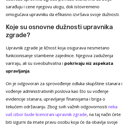
sarađuju i cene njegovu ulogu, dok istovremeno
omogućava upravniku da efikasno izvršava svoje dužnosti.
Koje su osnovne dužnosti upravnika
zgrade?
Upravnik zgrade je ličnost koja osigurava nesmetano
funkcionisanje stambene zajednice. Njegova zaduženja
variraju, ali su sveobuhvatna i
pokrivaju niz aspekata
upravljanja
.
On je odgovoran za sprovođenje odluka skupštine stanara i
vođenje administrativnih poslova kao što su vođenje
evidencije stanara, upravljanje finansijama i briga o
tekućem održavanju. Zbog svih važnih odgovornosti
neka
vaš izbor bude licencirani upravnik zgrade
, na taj način ćete
biti sigurni da imate pravu osobu koja će da obavlja svoje