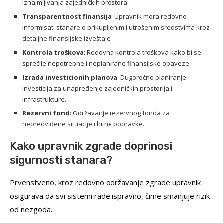
iznajmljivanja zajedničkih prostora.
Transparentnost finansija
: Upravnik mora redovno
informisati stanare o prikupljenim i utrošenim sredstvima kroz
detaljne finansijske izveštaje.
Kontrola troškova
: Redovna kontrola troškova kako bi se
sprečile nepotrebne i neplanirane finansijske obaveze.
Izrada investicionih planova
: Dugoročno planiranje
investicija za unapređenje zajedničkih prostorija i
infrastrukture.
Rezervni fond
: Održavanje rezervnog fonda za
nepredviđene situacije i hitne popravke.
Kako upravnik zgrade doprinosi
sigurnosti stanara?
Prvenstveno, kroz redovno održavanje zgrade upravnik
osigurava da svi sistemi rade ispravno, čime smanjuje rizik
od nezgoda.