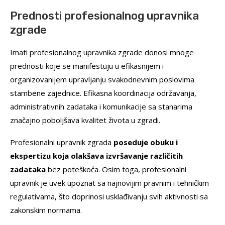
Prednosti profesionalnog upravnika
zgrade
Imati profesionalnog upravnika zgrade donosi mnoge
prednosti koje se manifestuju u efikasnijem i
organizovanijem upravljanju svakodnevnim poslovima
stambene zajednice. Efikasna koordinacija održavanja,
administrativnih zadataka i komunikacije sa stanarima
značajno poboljšava kvalitet života u zgradi.
Profesionalni upravnik zgrada
poseduje obuku i
ekspertizu koja olakšava izvršavanje različitih
zadataka
bez poteškoća. Osim toga, profesionalni
upravnik je uvek upoznat sa najnovijim pravnim i tehničkim
regulativama, što doprinosi usklađivanju svih aktivnosti sa
zakonskim normama.