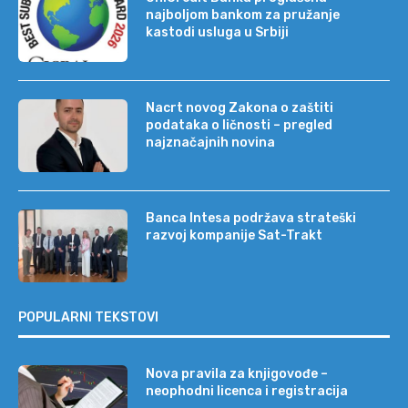
najboljom bankom za pružanje
kastodi usluga u Srbiji
Nacrt novog Zakona o zaštiti
podataka o ličnosti – pregled
najznačajnih novina
Banca Intesa podržava strateški
razvoj kompanije Sat-Trakt
POPULARNI TEKSTOVI
Nova pravila za knjigovođe –
neophodni licenca i registracija