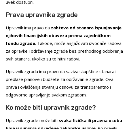
uvek dostupni.
Prava upravnika zgrade
Upravnik ima pravo da
zahteva od stanara ispunjavanje
njihovih finansijskih obaveza prema zajedničkom
fondu zgrade
. Takođe, može angažovati izvođače radova
za opravke i održavanje zgrade bez prethodnog odobrenja
svih stanara, ukoliko su to hitni radovi.
Upravnik zgrada ima pravo da saziva skupštine stanara i
predlaže planove i budžete za održavanje zgrade. Ova
prava i ovlašćenja stvaraju osnovu za transparentno i
odgovorno upravljanje svakom zgradom.
Ko može biti upravnik zgrade?
Upravnik zgrade može biti
svaka fizička ili pravna osoba
koja ispunjava određene zakonske uslove
. Po pravilu,