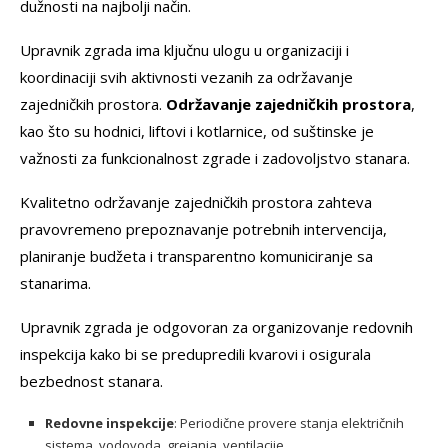
dužnosti na najbolji način.
Upravnik zgrada ima ključnu ulogu u organizaciji i
koordinaciji svih aktivnosti vezanih za održavanje
zajedničkih prostora.
Održavanje zajedničkih prostora
,
kao što su hodnici, liftovi i kotlarnice, od suštinske je
važnosti za funkcionalnost zgrade i zadovoljstvo stanara.
Kvalitetno održavanje zajedničkih prostora zahteva
pravovremeno prepoznavanje potrebnih intervencija,
planiranje budžeta i transparentno komuniciranje sa
stanarima.
Upravnik zgrada je odgovoran za organizovanje redovnih
inspekcija kako bi se predupredili kvarovi i osigurala
bezbednost stanara.
Redovne inspekcije
: Periodične provere stanja električnih
sistema, vodovoda, grejanja, ventilacije.