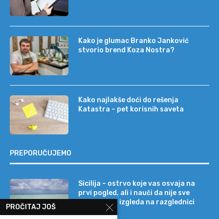
Kako je glumac Branko Janković
stvorio brend Koza Nostra?
Kako najlakše doći do rešenja
Katastra – pet korisnih saveta
PREPORUČUJEMO
Sicilija – ostrvo koje vas osvaja na
prvi pogled, ali i nauči da nije sve
onako kako izgleda na razglednici
PROČITAJ JOŠ