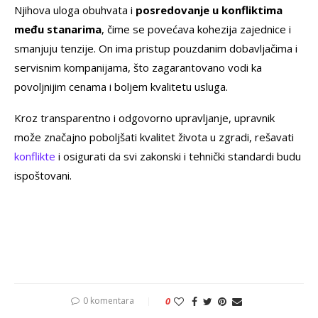
Njihova uloga obuhvata i
posredovanje u konfliktima
među stanarima
, čime se povećava kohezija zajednice i
smanjuju tenzije. On ima pristup pouzdanim dobavljačima i
servisnim kompanijama, što zagarantovano vodi ka
povoljnijim cenama i boljem kvalitetu usluga.
Kroz transparentno i odgovorno upravljanje, upravnik
može značajno poboljšati kvalitet života u zgradi, rešavati
konflikte
i osigurati da svi zakonski i tehnički standardi budu
ispoštovani.
0 komentara
0