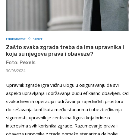
Edukonovac
Slider
Zašto svaka zgrada treba da ima upravnika i
koja su njegova prava i obaveze?
Foto: Pexels
30/08/2024
Upravnik zgrade igra važnu ulogu u osiguravanju da svi
aspekti upravljanja i održavanja budu efikasno obavljeni. Od
svakodnevnih operacija i održavanja zajedničkih prostora
do rešavanja konflikata među stanarima i obezbeđivanja
sigurnosti, upravnik je centralna figura koja brine o
interesima svih korisnika zgrade. Razumevanje prava i
obaveza upravnika zgrade pomaže stanarima da bolje