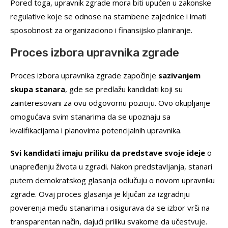
Pored toga, upravnik zgrade mora biti upućen u zakonske
regulative koje se odnose na stambene zajednice i imati
sposobnost za organizaciono i finansijsko planiranje.
Proces izbora upravnika zgrade
Proces izbora upravnika zgrade započinje
sazivanjem
skupa stanara
, gde se predlažu kandidati koji su
zainteresovani za ovu odgovornu poziciju. Ovo okupljanje
omogućava svim stanarima da se upoznaju sa
kvalifikacijama i planovima potencijalnih upravnika.
Svi kandidati imaju priliku da predstave svoje ideje
o
unapređenju života u zgradi. Nakon predstavljanja, stanari
putem demokratskog glasanja odlučuju o novom upravniku
zgrade. Ovaj proces glasanja je ključan za izgradnju
poverenja među stanarima i osigurava da se izbor vrši na
transparentan način, dajući priliku svakome da učestvuje.