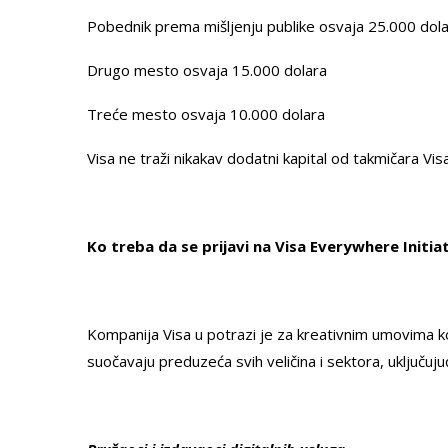
Pobednik prema mišljenju publike osvaja 25.000 dol
Drugo mesto osvaja 15.000 dolara
Treće mesto osvaja 10.000 dolara
Visa ne traži nikakav dodatni kapital od takmičara Vis
Ko treba da se prijavi na Visa Everywhere Initi
Kompanija Visa u potrazi je za kreativnim umovima koj
suočavaju preduzeća svih veličina i sektora, uključujuć