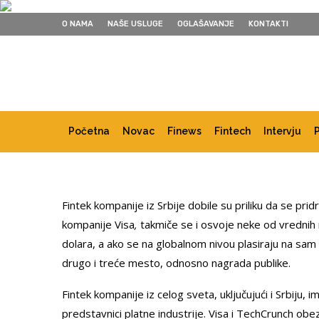
O NAMA
NAŠE USLUGE
OGLAŠAVANJE
KONTAKTI
Početna
Novac
Finews
Fintech
Intervju
Fintek kompanije iz Srbije dobile su priliku da se 
kompanije Visa
,
takmiče se i osvoje neke od vrednih 
dolara, a ako se na globalnom nivou plasiraju na sam
drugo i treće mesto, odnosno nagrada publike.
Fintek kompanije iz celog sveta, uključujući i Srbiju, 
predstavnici platne industrije. Visa i TechCrunch obe