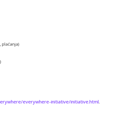
, plaćanja)
)
erywhere/everywhere-initiative/initiative.html
.