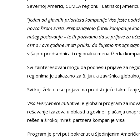
Severnoj Americi, CEMEA regionu i Latinskoj Americi.
“
Jedan od glavnih prioriteta kompanije Visa jeste pod
novca širom sveta. Prepoznajemo fintek kompanije kao g
našeg poslovanja – te ih pozivamo da se prijave za uč
ćemo i ove godine imati priliku da čujemo mnoge sjajne 
viša potpredsednica i regionalna menadžerka kompan
Svi zainteresovani mogu da podnesu prijave za regio
regionima je zakazano za 8. jun, a završnica global
Svi koji žele da se prijave na predstojeće takmičen
Visa Everywhere Initiative
je globalni program za inovac
rešavanje izazova u oblasti trgovine i plaćanja unap
rešenja širokoj mreži partnera kompanije Visa.
Program je prvi put pokrenut u Sjedinjenim Američkim