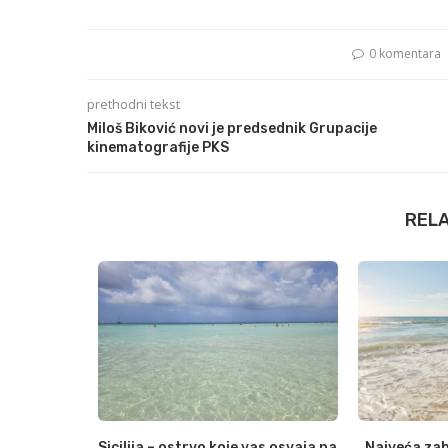
0 komentara
prethodni tekst
Miloš Biković novi je predsednik Grupacije
kinematografije PKS
REL
to udjela u
Sicilija – ostrvo koje vas osvaja na
Najveća zab