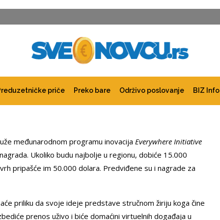
Preduzetničke priče
Preko bare
Održivo poslovanje
BIZ Info
pridruže međunarodnom programu inovacija
Everywhere Initiative
nagrada. Ukoliko budu najbolje u regionu, dobiće 15.000
 vrh pripašće im 50.000 dolara. Predviđene su i nagrade za
imaće priliku da svoje ideje predstave stručnom žiriju koga čine
zbediće prenos uživo i biće domaćini virtuelnih događaja u