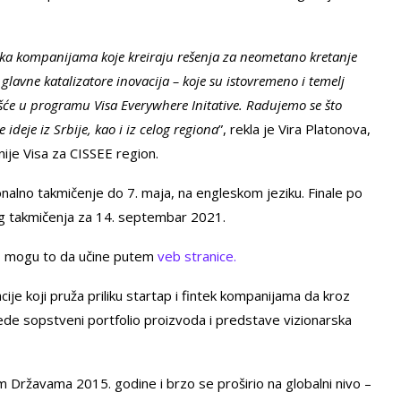
rška kompanijama koje kreiraju rešenja za neometano kretanje
lavne katalizatore inovacija – koje su istovremeno i temelj
ešće u programu Visa Everywhere Initative. Radujemo se što
ideje iz Srbije, kao i iz celog regiona
”, rekla je Vira Platonova,
ije Visa za CISSEE region.
nalno takmičenje do 7. maja, na engleskom jeziku. Finale po
nog takmičenja za 14. septembar 2021.
je, mogu to da učine putem
veb stranice.
ije koji pruža priliku startap i fintek kompanijama da kroz
rede sopstveni portfolio proizvoda i predstave vizionarska
 Državama 2015. godine i brzo se proširio na globalni nivo –