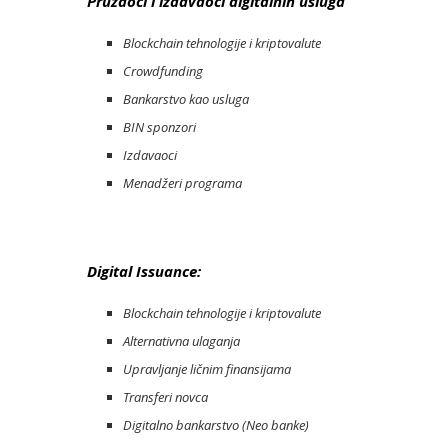
Pružaoci i izdavaoci digitalnih usluga
Blockchain tehnologije i kriptovalute
Crowdfunding
Bankarstvo kao usluga
BIN sponzori
Izdavaoci
Menadžeri programa
Digital Issuance:
Blockchain tehnologije i kriptovalute
Alternativna ulaganja
Upravljanje ličnim finansijama
Transferi novca
Digitalno bankarstvo (Neo banke)