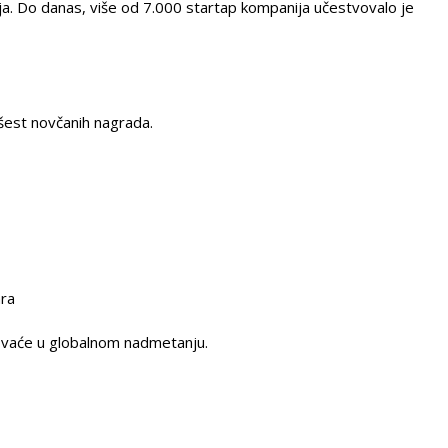
lja. Do danas, više od 7.000 startap kompanija učestvovalo je
šest novčanih nagrada.
ara
vaće u globalnom nadmetanju.