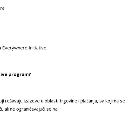
ara
a Everywhere Initiative.
ative program?
i rešavaju izazove u oblasti trgovine i plaćanja, sa kojima se
i, ali ne ograničavajući se na: