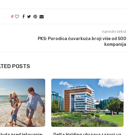
0
naredni tekst
PKS: Porodica čuvarkuća broji više od 500
kompanija
ATED POSTS
luda pred letovanje:
Delta Holding ubrzava razvoj uz
N