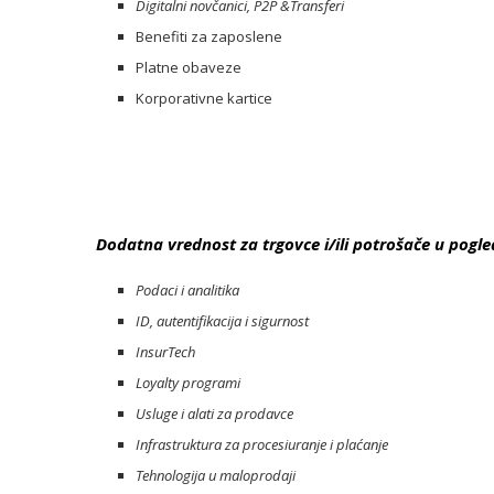
Digitalni novčanici, P2P &Transferi
Benefiti za zaposlene
Platne obaveze
Korporativne kartice
Dodatna vrednost za trgovce i/ili potrošače u pogle
Podaci i analitika
ID, autentifikacija i sigurnost
InsurTech
Loyalty programi
Usluge i alati za prodavce
Infrastruktura za procesiuranje i plaćanje
Tehnologija u maloprodaji