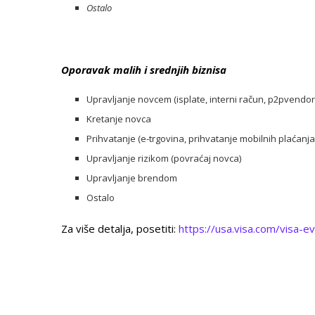
Ostalo
Oporavak malih i srednjih biznisa
Upravljanje novcem (isplate, interni račun, p2pvendor
Kretanje novca
Prihvatanje (e-trgovina, prihvatanje mobilnih plaćanja
Upravljanje rizikom (povraćaj novca)
Upravljanje brendom
Ostalo
Za više detalja, posetiti:
https://usa.visa.com/visa-ev