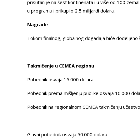
prisutan je na šest kontinenata i u više od 100 zema
u programu i prikupilo 2,5 milijardi dolara.
Nagrade
Tokom finalnog, globalnog događaja biće dodeljeno 
Takmičenje u CEMEA regionu
Pobednik osvaja 15.000 dolara
Pobednik prema mišljenju publike osvaja 10.000 dol
Pobednik na regionalnom CEMEA takmičenju učestvo
Glavni pobednik osvaja 50.000 dolara