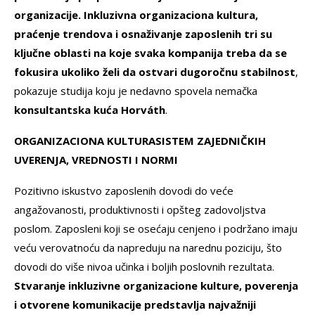
organizacije.
Inkluzivna organizaciona kultura,
praćenje trendova i osnaživanje zaposlenih tri su
ključne oblasti na koje svaka kompanija treba da se
fokusira ukoliko želi da ostvari dugoročnu stabilnost
,
pokazuje studija koju je nedavno spovela nemačka
konsultantska kuća Horváth
.
ORGANIZACIONA KULTURA
SISTEM ZAJEDNIČKIH
UVERENJA, VREDNOSTI I NORMI
Pozitivno iskustvo zaposlenih dovodi do veće
angažovanosti, produktivnosti i opšteg zadovoljstva
poslom. Zaposleni koji se osećaju cenjeno i podržano imaju
veću verovatnoću da napreduju na narednu poziciju, što
dovodi do više nivoa učinka i boljih poslovnih rezultata.
Stvaranje inkluzivne organizacione kulture, poverenja
i otvorene komunikacije predstavlja najvažniji