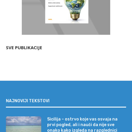
SVE PUBLIKACIJE
NAJNOVIJI TEKSTOVI
Sicilija – ostrvo koje vas osvaja na
prvi pogled, ali i nauči da nije sve
onako kako izgleda na razglednici