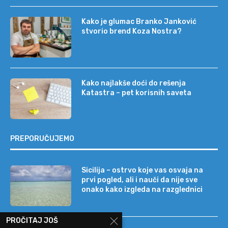
Kako je glumac Branko Janković
stvorio brend Koza Nostra?
Kako najlakše doći do rešenja
Katastra – pet korisnih saveta
PREPORUČUJEMO
Sicilija – ostrvo koje vas osvaja na
prvi pogled, ali i nauči da nije sve
onako kako izgleda na razglednici
PROČITAJ JOŠ