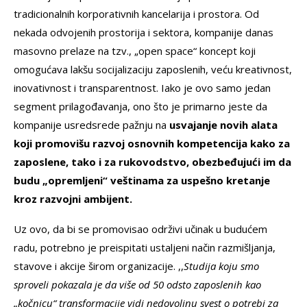
tradicionalnih korporativnih kancelarija i prostora. Od
nekada odvojenih prostorija i sektora, kompanije danas
masovno prelaze na tzv., „open space“ koncept koji
omogućava lakšu socijalizaciju zaposlenih, veću kreativnost,
inovativnost i transparentnost. Iako je ovo samo jedan
segment prilagođavanja, ono što je primarno jeste da
kompanije usredsrede pažnju na
usvajanje novih alata
koji promovišu razvoj osnovnih kompetencija kako za
zaposlene, tako i za rukovodstvo, obezbeđujući im da
budu „opremljeni“ veštinama za uspešno kretanje
kroz razvojni ambijent.
Uz ovo, da bi se promovisao održivi učinak u budućem
radu, potrebno je preispitati ustaljeni način razmišljanja,
stavove i akcije širom organizacije. ,,
Studija koju smo
sproveli pokazala je da više od 50 odsto zaposlenih kao
„kočnicu“ transformacije vidi nedovoljnu svest o potrebi za