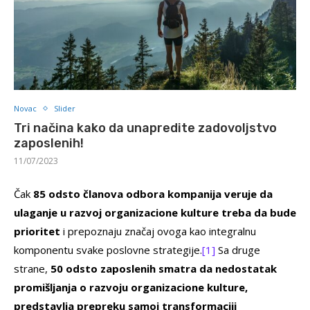
Novac
Slider
Tri načina kako da unapredite zadovoljstvo
zaposlenih!
11/07/2023
Čak
85 odsto članova odbora kompanija veruje da
ulaganje u razvoj organizacione kulture treba da bude
prioritet
i prepoznaju značaj ovoga kao integralnu
komponentu svake poslovne strategije.
[1]
Sa druge
strane,
50 odsto zaposlenih smatra da nedostatak
promišljanja o razvoju organizacione kulture,
predstavlja prepreku samoj transformaciji