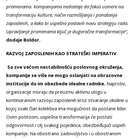
promenama. Kompanijama nedostaje da fokus usmere na
transformaciju kulture, način razmišljanja i ponašanja
zaposlenih, a kako bi uspešno postavili novu strategiju rada.
Upravljanje promenama ključ je dugoročne transformacije’’,
dodaje Boldor.
RAZVOJ ZAPOSLENIH KAO STRATEŠKI IMPERATIV
Sa sve većom nestabilnošću poslovnog okruženja,
kompanije se više ne mogu oslanjati na obrazovne
institucije da im obezbede idealne radnike.
Naprotiv,
organizacije moraju da preuzmu aktivnu ulogu u
kontinuiranom razvoju zaposlenih kroz stvaranje okoline u
kojoj svaki član kolektiva ima mogućnost da postane lider.
Ovim potezom, uspešna transformacija će postati
odgovornost i cilj svakog pojedinca, obezbeđujući uspeh
kompanije. Na obostrano zadovoljstvo i u obostranom