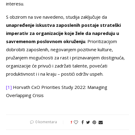
interesu.
S obzirom na sve navedeno, studija zaključuje da
unapređenje iskustva zaposlenih postaje strateški
imperativ za organizacije koje žele da napreduju u
savremenom poslovnom okruženju
. Prioritizacijom
dobrobiti zaposlenih, negovanjem pozitivne kulture,
pružanjem mogućnosti za rast i priznavanjem dostignuća,
organizacije će privući i zadržati talente, povećati
produktivnost i i na kraju – postići održiv uspeh.
[1]
Horvath CxO Priorities Study 2022: Managing
Overlapping Crisis
0 komentara
1