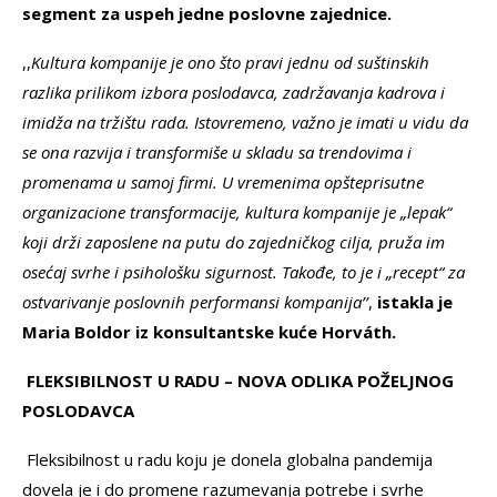
segment za uspeh jedne poslovne zajednice.
,,
Kultura kompanije je ono što pravi jednu od suštinskih
razlika prilikom izbora poslodavca, zadržavanja kadrova i
imidža na tržištu rada. Istovremeno, važno je imati u vidu da
se ona razvija i transformiše u skladu sa trendovima i
promenama u samoj firmi. U vremenima opšteprisutne
organizacione transformacije, kultura kompanije je „lepak“
koji drži zaposlene na putu do zajedničkog cilja, pruža im
osećaj svrhe i psihološku sigurnost. Takođe, to je i „recept“ za
ostvarivanje poslovnih performansi kompanija’’
,
istakla je
Maria Boldor iz konsultantske kuće Horváth.
FLEKSIBILNOST U RADU – NOVA ODLIKA POŽELJNOG
POSLODAVCA
Fleksibilnost u radu koju je donela globalna pandemija
dovela je i do promene razumevanja potrebe i svrhe