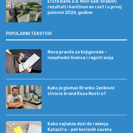
Erste Bank a.d. Novi Sad: Stabilni
rezultati i kontinuiran rast i u prvoj
polovini 2026. godine
POPULARNI TEKSTOVI
Nova pravila za knjigovođe –
neophodni licenca i registracija
Kako je glumac Branko Janković
stvorio brend Koza Nostra?
Kako najlakše doći do rešenja
Katastra – pet korisnih saveta