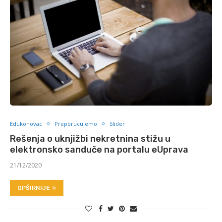
Edukonovac
Preporucujemo
Slider
Rešenja o uknjižbi nekretnina stižu u
elektronsko sanduče na portalu eUprava
21/12/2020
OPŠIRNIJE