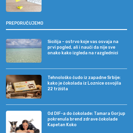
PREPORUČUJEMO
Sicilija – ostrvo koje vas osvaja na
prvi pogled, ali i nauči da nije sve
onako kako izgleda na razglednici
Tehnološko čudo iz zapadne Srbije:
kako je čokolada iz Loznice osvojila
22 tržišta
Od DIF-a do čokolade: Tamara Gorjup
pokrenula brend zdrave čokolade
Kapetan Koko