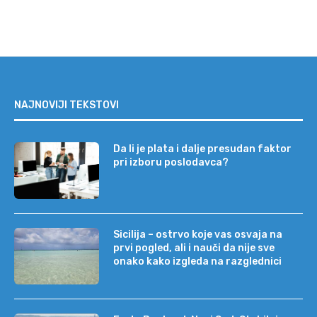
NAJNOVIJI TEKSTOVI
Da li je plata i dalje presudan faktor
pri izboru poslodavca?
Sicilija – ostrvo koje vas osvaja na
prvi pogled, ali i nauči da nije sve
onako kako izgleda na razglednici