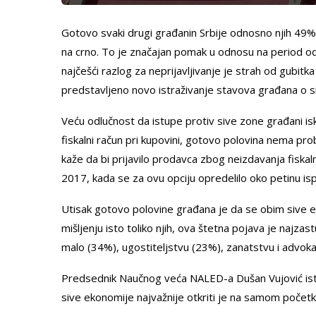
Gotovo svaki drugi građanin Srbije odnosno njih 49
na crno. To je značajan pomak u odnosu na period od p
najčešći razlog za neprijavljivanje je strah od gubitk
predstavljeno novo istraživanje stavova građana o si
Veću odlučnost da istupe protiv sive zone građani isk
fiskalni račun pri kupovini, gotovo polovina nema pr
kaže da bi prijavilo prodavca zbog neizdavanja fiskaln
2017, kada se za ovu opciju opredelilo oko petinu isp
Utisak gotovo polovine građana je da se obim sive
mišljenju isto toliko njih, ova štetna pojava je najza
malo (34%), ugostiteljstvu (23%), zanatstvu i advokat
Predsednik Naučnog veća NALED-a Dušan Vujović istak
sive ekonomije najvažnije otkriti je na samom poče