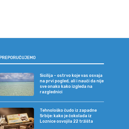
PREPORUČUJEMO
Sicilija – ostrvo koje vas osvaja
na prvi pogled, ali i nauči da nije
sve onako kako izgleda na
razglednici
Tehnološko čudo iz zapadne
Srbije: kako je čokolada iz
Loznice osvojila 22 tržišta