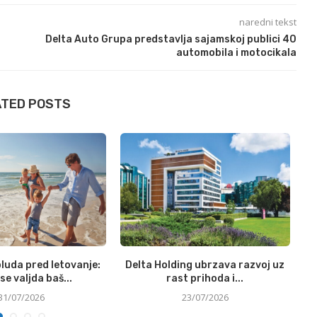
naredni tekst
Delta Auto Grupa predstavlja sajamskoj publici 40
automobila i motocikala
ATED POSTS
luda pred letovanje:
Delta Holding ubrzava razvoj uz
N
se valjda baš...
rast prihoda i...
31/07/2026
23/07/2026