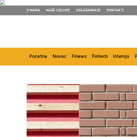
O NAMA
NAŠE USLUGE
OGLAŠAVANJE
KONTAKTI
Početna
Novac
Finews
Fintech
Intervju