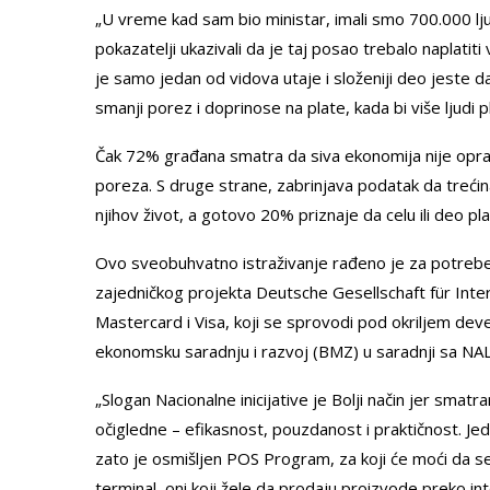
„U vreme kad sam bio ministar, imali smo 700.000 ljud
pokazatelji ukazivali da je taj posao trebalo naplatit
je samo jedan od vidova utaje i složeniji deo jeste 
smanji porez i doprinose na plate, kada bi više ljudi p
Čak 72% građana smatra da siva ekonomija nije oprav
poreza. S druge strane, zabrinjava podatak da trećina
njihov život, a gotovo 20% priznaje da celu ili deo pl
Ovo sveobuhvatno istraživanje rađeno je za potrebe 
zajedničkog projekta Deutsche Gesellschaft für Int
Mastercard i Visa, koji se sprovodi pod okriljem 
ekonomsku saradnju i razvoj (BMZ) u saradnji sa NAL
„Slogan Nacionalne inicijative je Bolji način jer sm
očigledne – efikasnost, pouzdanost i praktičnost. Jed
zato je osmišljen POS Program, za koji će moći da se 
terminal, oni koji žele da prodaju proizvode preko in