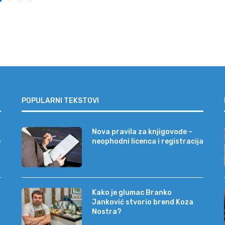
POPULARNI TEKSTOVI
Nova pravila za knjigovođe –
e
neophodni licenca i registracija
Kako je glumac Branko
Janković stvorio brend Koza
Nostra?