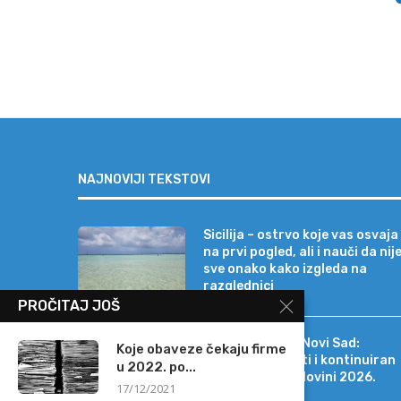
NAJNOVIJI TEKSTOVI
Sicilija – ostrvo koje vas osvaja
na prvi pogled, ali i nauči da nij
sve onako kako izgleda na
razglednici
PROČITAJ JOŠ
Erste Bank a.d. Novi Sad:
Koje obaveze čekaju firme
Stabilni rezultati i kontinuiran
u 2022. po...
rast i u prvoj polovini 2026.
17/12/2021
godine