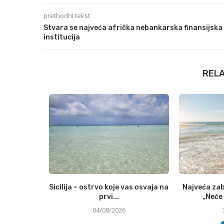
prethodni tekst
Stvara se najveća afrička nebankarska finansijska
institucija
REL
to udjela u
Sicilija – ostrvo koje vas osvaja na
Najveća zab
enoj...
prvi...
„Neće 
04/08/2026