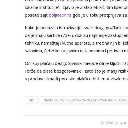
lokalne institucije“, izjavio je Zlatko Milikić, tim lid
posete sajt
boljinacin.rs
gde je u toku pretprijava z
Kako je pokazalo istraživanje, svaki drugi građanin ko
dalje imaju kartice (73%), dok su najmanje zastuplje
tehniku, nameštaj i kućne aparate, a trećina njih bi ž
salonima, četvrtina u javnim ustanovama i petina u m
Oni koji plaćaju bezgotovinski navode da je ključni 
i brže da plate bezgotovinski i zato što je manji rizi
u prodavnicima ili poreske olakšice bi ih motivisale d
GIZ
NACIONALNA INICIJATIVA ZA BEZGOTOVINSKO PLAĆANJ
0 komentara