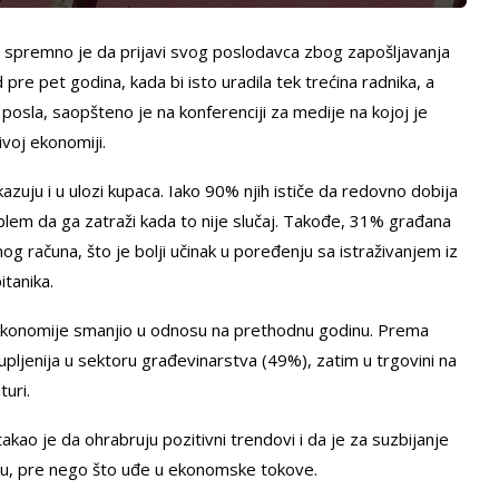
% spremno je da prijavi svog poslodavca zbog zapošljavanja
re pet godina, kada bi isto uradila tek trećina radnika, a
a posla, saopšteno je na konferenciji za medije na kojoj je
voj ekonomiji.
azuju i u ulozi kupaca. Iako 90% njih ističe da redovno dobija
oblem da ga zatraži kada to nije slučaj. Takođe, 31% građana
og računa, što je bolji učinak u poređenju sa istraživanjem iz
itanika.
 ekonomije smanjio u odnosu na prethodnu godinu. Prema
stupljenija u sektoru građevinarstva (49%), zatim u trgovini na
uri.
ao je da ohrabruju pozitivni trendovi i da je za suzbijanje
tku, pre nego što uđe u ekonomske tokove.