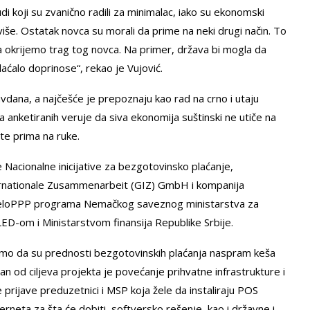
i koji su zvanično radili za minimalac, iako su ekonomski
i više. Ostatak novca su morali da prime na neki drugi način. To
da okrijemo trag tog novca. Na primer, država bi mogla da
laćalo doprinose“, rekao je Vujović.
dana, a najčešće je prepoznaju kao rad na crno i utaju
 anketiranih veruje da siva ekonomija suštinski ne utiče na
ate prima na ruke.
Nacionalne inicijative za bezgotovinsko plaćanje,
ernationale Zusammenarbeit (GIZ) GmbH i kompanija
develoPPP programa Nemačkog saveznog ministarstva za
ED-om i Ministarstvom finansija Republike Srbije.
atramo da su prednosti bezgotovinskih plaćanja naspram keša
an od ciljeva projekta je povećanje prihvatne infrastrukture i
prijave preduzetnici i MSP koja žele da instaliraju POS
terneta za šta će dobiti softversko rešenje, kao i državne i