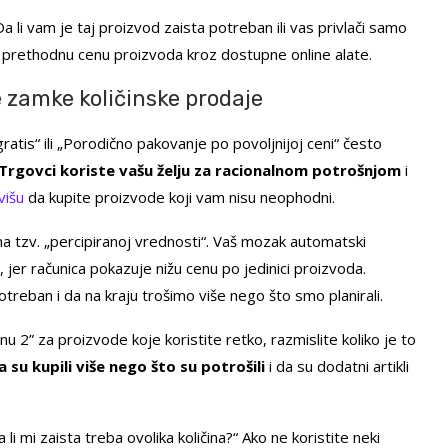
a li vam je taj proizvod zaista potreban ili vas privlači samo
 prethodnu cenu proizvoda kroz dostupne online alate.
e zamke količinske prodaje
gratis“ ili „Porodično pakovanje po povoljnijoj ceni“ često
Trgovci koriste vašu želju za racionalnom potrošnjom
i
višu
da kupite proizvode koji vam nisu neophodni.
a tzv. „percipiranoj vrednosti“. Vaš mozak automatski
 jer računica pokazuje nižu cenu po jedinici proizvoda.
treban i da na kraju trošimo više nego što smo planirali.
u 2” za proizvode koje koristite retko, razmislite koliko je to
su kupili više nego što su potrošili
i da su dodatni artikli
li mi zaista treba ovolika količina?“ Ako ne koristite neki