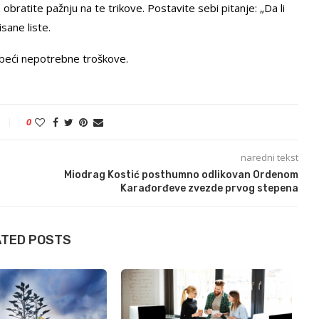
ratite pažnju na te trikove. Postavite sebi pitanje: „Da li
isane liste.
zbeći nepotrebne troškove.
0
naredni tekst
Miodrag Kostić posthumno odlikovan Ordenom
Karađorđeve zvezde prvog stepena
ATED POSTS