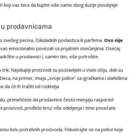
ik
koji vas tera da kupite više samo zbog iluzije povoljnije
si u prodavnicama
si svežeg peciva, čokoladnih poslastica ili parfema.
Ovo nije
bi vas emocionalno povezali sa prijatnim osećanjima. Osećaj
adržite u prodavnici i, samim tim, više potrošite.
rik. Najskuplji proizvodi su postavljeni u visini očiju, dok su
eca, na primer, imaju „svoje police“ sa igračkama i slatkišima
 da će ih tražiti od roditelja.
du, primetićete da prodavnice često menjaju raspored
eni proizvod, prođete kroz više odeljenja i time povećate
asnu listu potrebnih proizvoda. Fokusirajte se na police koje