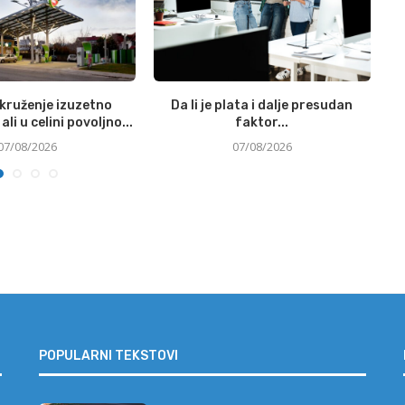
okruženje izuzetno
Da li je plata i dalje presudan
Si
ali u celini povoljno...
faktor...
07/08/2026
07/08/2026
POPULARNI TEKSTOVI