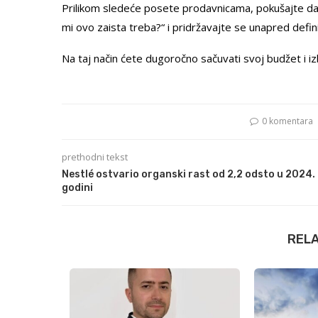
Prilikom sledeće posete prodavnicama, pokušajte da ob
mi ovo zaista treba?“ i pridržavajte se unapred defin
Na taj način ćete dugoročno sačuvati svoj budžet i i
0 komentara
prethodni tekst
Nestlé ostvario organski rast od 2,2 odsto u 2024.
godini
REL