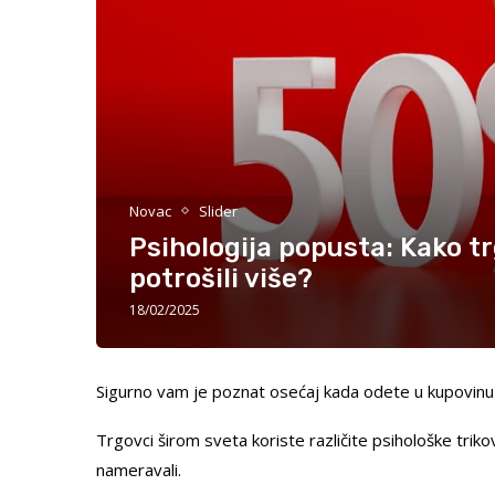
Novac
Slider
Psihologija popusta: Kako tr
potrošili više?
18/02/2025
Sigurno vam je poznat osećaj kada odete u kupovinu s
Trgovci širom sveta koriste različite psihološke trik
nameravali.