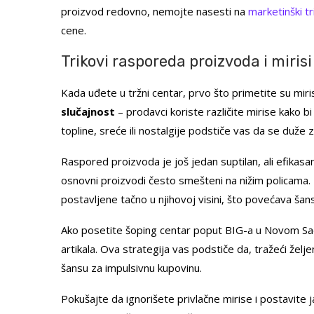
proizvod redovno, nemojte nasesti na
marketinški tr
cene.
Trikovi rasporeda proizvoda i miri
Kada uđete u tržni centar, prvo što primetite su miri
slučajnost
– prodavci koriste različite mirise kako 
topline, sreće ili nostalgije podstiče vas da se duže z
Raspored proizvoda je još jedan suptilan, ali efikasan t
osnovni proizvodi često smešteni na nižim policama. D
postavljene tačno u njihovoj visini, što povećava šanse
Ako posetite šoping centar poput BIG-a u Novom Sa
artikala. Ova strategija vas podstiče da, tražeći želj
šansu za impulsivnu kupovinu.
Pokušajte da ignorišete privlačne mirise i postavite j