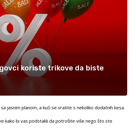
govci koriste trikove da biste
a jasnim planom, a kući se vratite s nekoliko dodatnih kesa.
ove kako bi vas podstakli da potrošite više nego što ste