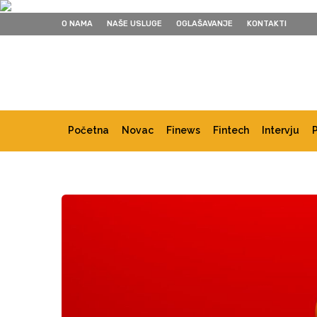
O NAMA
NAŠE USLUGE
OGLAŠAVANJE
KONTAKTI
Početna
Novac
Finews
Fintech
Intervju