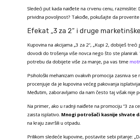
Sledeći put kada naiđete na crvenu cenu, razmislite: D
prividna povoljnost? Takođe, pokušajte da proverite
Efekat „3 za 2“ i druge marketinšk
Kupovina na akcijama „3 za 2“, „Kupi 2, dobiješ treći 
dovodi do trošenja više novca nego što ste planirali.
potrebu da dobijete više za manje, pa vas time
moti
Psihološki mehanizam ovakvih promocija zasniva se n
procenjuje da je kupovina većeg pakovanja isplativija,
Međutim, zaboravljamo da nam često taj višak nije po
Na primer, ako u radnji naiđete na promociju “3 za cen
zaista isplativo.
Mnogi potrošači kasnije shvate da 
na kraju završili u otpadu.
Prilikom sledeće kupovine, postavite sebi pitanje: „Da 