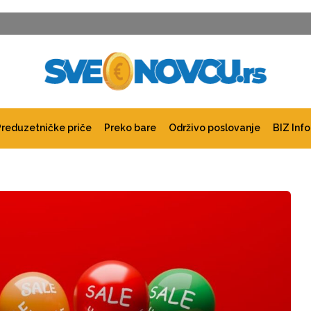
Preduzetničke priče
Preko bare
Održivo poslovanje
BIZ Info