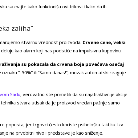
u saznajte kako funkcionišu ovi trikovi i kako da ih
eka zaliha“
anemarujemo stvarnu vrednost proizvoda.
Crvene cene, veliki
deluju kao alarm koji nas podstiče na impulsivnu kupovinu.
traživanja su pokazala da crvena boja povećava osećaj
te oznaku “-50%” ili “Samo danas!”, mozak automatski reaguje
ovom Sadu
, verovatno ste primetili da su najatraktivnije akcije
 tehnika stvara utisak da je proizvod vredan pažnje samo
e popusta, jer trgovci često koriste psihološku taktiku tzv.
nje na prvobitni nivo i predstave je kao sniženje.