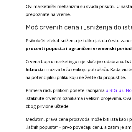
Ovi marketinški mehanizmi su svuda prisutni. U nastavk
prepoznate na vreme.
Moć crvenih cena i „sniženja do ist
Psihološki efekat sniženja je toliko jak da često z
procenti popusta i ograničeni vremenski period
Crvena boja u marketingu nije slučajno odabrana.
Is
hitnosti
i izaziva bržu reakciju potrošača. Kada vidi
na potencijalnu priliku koju ne želite da propustite.
Primera radi, prilikom posete radnjama
u BIG-u u N
istaknute crvenim oznakama i velikim brojevima. Ova
zbog prividne uštede.
Međutim, prava cena proizvoda može biti ista kao i pr
„lažnih popusta“ – prvo povećaju cenu, a zatim je sma