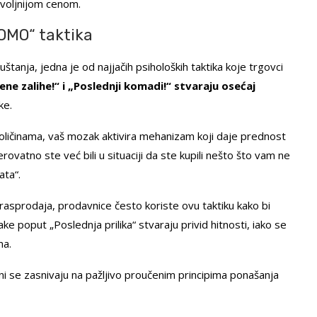
povoljnijom cenom.
OMO“ taktika
tanja, jedna je od najjačih psiholoških taktika koje trgovci
e zalihe!“ i „Poslednji komadi!“ stvaraju osećaj
ke.
oličinama, vaš mozak aktivira mehanizam koji daje prednost
vatno ste već bili u situaciji da ste kupili nešto što vam ne
ata“.
sprodaja, prodavnice često koriste ovu taktiku kako bi
 poput „Poslednja prilika“ stvaraju privid hitnosti, iako se
ma.
– oni se zasnivaju na pažljivo proučenim principima ponašanja