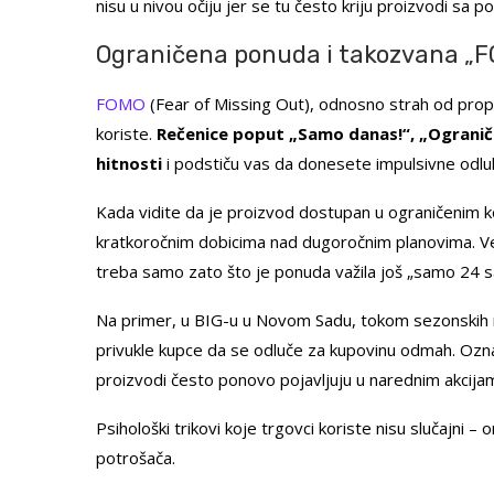
nisu u nivou očiju jer se tu često kriju proizvodi sa 
Ograničena ponuda i takozvana „F
FOMO
(Fear of Missing Out), odnosno strah od propuš
koriste.
Rečenice poput „Samo danas!“, „Ograničen
hitnosti
i podstiču vas da donesete impulsivne odlu
Kada vidite da je proizvod dostupan u ograničenim k
kratkoročnim dobicima nad dugoročnim planovima. Vero
treba samo zato što je ponuda važila još „samo 24 s
Na primer, u BIG-u u Novom Sadu, tokom sezonskih ra
privukle kupce da se odluče za kupovinu odmah. Oznake
proizvodi često ponovo pojavljuju u narednim akcija
Psihološki trikovi koje trgovci koriste nisu slučajni 
potrošača.