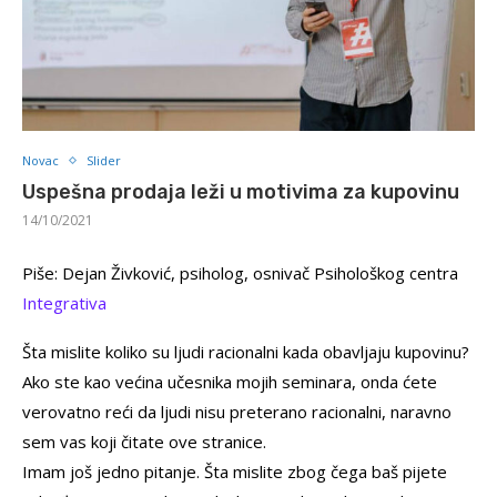
Novac
Slider
Uspešna prodaja leži u motivima za kupovinu
14/10/2021
Piše: Dejan Živković, psiholog, osnivač Psihološkog centra
Integrativa
Šta mislite koliko su ljudi racionalni kada obavljaju kupovinu?
Ako ste kao većina učesnika mojih seminara, onda ćete
verovatno reći da ljudi nisu preterano racionalni, naravno
sem vas koji čitate ove stranice.
Imam još jedno pitanje. Šta mislite zbog čega baš pijete