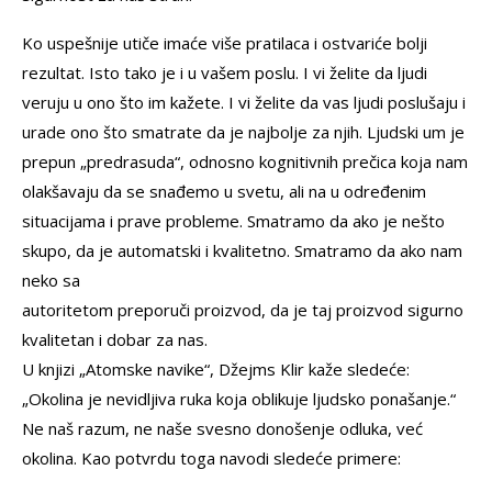
Ko uspešnije utiče imaće više pratilaca i ostvariće bolji
rezultat. Isto tako je i u vašem poslu. I vi želite da ljudi
veruju u ono što im kažete. I vi želite da vas ljudi poslušaju i
urade ono što smatrate da je najbolje za njih. Ljudski um je
prepun „predrasuda“, odnosno kognitivnih prečica koja nam
olakšavaju da se snađemo u svetu, ali na u određenim
situacijama i prave probleme. Smatramo da ako je nešto
skupo, da je automatski i kvalitetno. Smatramo da ako nam
neko sa
autoritetom preporuči proizvod, da je taj proizvod sigurno
kvalitetan i dobar za nas.
U knjizi „Atomske navike“, Džejms Klir kaže sledeće:
„Okolina je nevidljiva ruka koja oblikuje ljudsko ponašanje.“
Ne naš razum, ne naše svesno donošenje odluka, već
okolina. Kao potvrdu toga navodi sledeće primere: