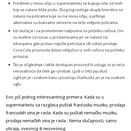
Predmeti u nivou očiju u supermarketu se kupuju više od onih
koji se nalaze bliže podu. Zbog tog razloga skuplji brendovi se
nalaze na policama koje su na nivou očiju, a jeftinije
alternative su bukvalno skrivene na teže vidljivim policama.
Isti slučaj je i sa promotivnim natpisima na početku rafova. Oni
su mašine za novac u prodavnicama jer se nalaze na
lokacijama gde prolazi najviše potrošača (45 odsto prodaje
Coca-Cola proizvoda dolazi isključivo iz ovih rafova na početku
prolaza).
Što je očiglednije i lakše dostupan proizvod ili usluga, to je veća
verovatnoća da ćete ga i probati. Ljudi u SAD piju Bud
Light jer je i svakom baru i posećuju Starbucks jer je na svakom
uglu.
Evo još jednog interesantnog primera. Kada su u
supermarketu sa razglasa puštali francusku muziku, prodaja
francuskih vina je rasla. Kada su puštali nemačku muziku,
prodaja nemačkih vina je rasla . Nema slučajnosti, samo
uticaja, svesnog ili nesvesnog.