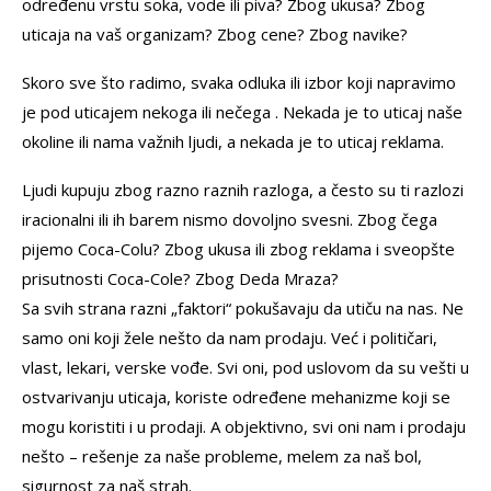
određenu vrstu soka, vode ili piva? Zbog ukusa? Zbog
uticaja na vaš organizam? Zbog cene? Zbog navike?
Skoro sve što radimo, svaka odluka ili izbor koji napravimo
je pod uticajem nekoga ili nečega . Nekada je to uticaj naše
okoline ili nama važnih ljudi, a nekada je to uticaj reklama.
Ljudi kupuju zbog razno raznih razloga, a često su ti razlozi
iracionalni ili ih barem nismo dovoljno svesni. Zbog čega
pijemo Coca-Colu? Zbog ukusa ili zbog reklama i sveopšte
prisutnosti Coca-Cole? Zbog Deda Mraza?
Sa svih strana razni „faktori“ pokušavaju da utiču na nas. Ne
samo oni koji žele nešto da nam prodaju. Već i političari,
vlast, lekari, verske vođe. Svi oni, pod uslovom da su vešti u
ostvarivanju uticaja, koriste određene mehanizme koji se
mogu koristiti i u prodaji. A objektivno, svi oni nam i prodaju
nešto – rešenje za naše probleme, melem za naš bol,
sigurnost za naš strah.