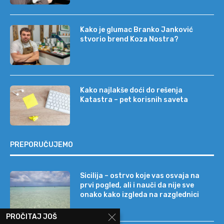
Kako je glumac Branko Janković
stvorio brend Koza Nostra?
Kako najlakše doći do rešenja
Katastra – pet korisnih saveta
PREPORUČUJEMO
Sicilija – ostrvo koje vas osvaja na
prvi pogled, ali i nauči da nije sve
onako kako izgleda na razglednici
PROČITAJ JOŠ