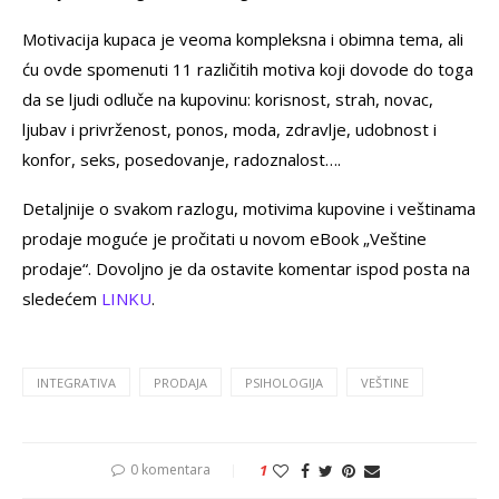
Motivacija kupaca je veoma kompleksna i obimna tema, ali
ću ovde spomenuti 11 različitih motiva koji dovode do toga
da se ljudi odluče na kupovinu: korisnost, strah, novac,
ljubav i privrženost, ponos, moda, zdravlje, udobnost i
konfor, seks, posedovanje, radoznalost….
Detaljnije o svakom razlogu, motivima kupovine i veštinama
prodaje moguće je pročitati u novom eBook „Veštine
prodaje“. Dovoljno je da ostavite komentar ispod posta na
sledećem
LINKU
.
INTEGRATIVA
PRODAJA
PSIHOLOGIJA
VEŠTINE
0 komentara
1