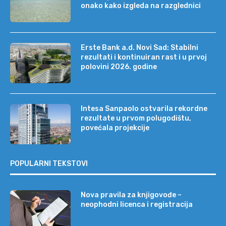
onako kako izgleda na razglednici
Erste Bank a.d. Novi Sad: Stabilni
rezultati i kontinuiran rast i u prvoj
polovini 2026. godine
Intesa Sanpaolo ostvarila rekordne
rezultate u prvom polugodištu,
povećala projekcije
POPULARNI TEKSTOVI
Nova pravila za knjigovođe –
neophodni licenca i registracija