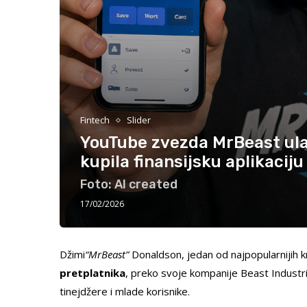
Fintech
Slider
YouTube zvezda MrBeast ulaz
kupila finansijsku aplikaciju
Foto: AI created
17/02/2026
Džimi
“MrBeast”
Donaldson, jedan od najpopularnijih 
pretplatnika
, preko svoje kompanije Beast Industri
tinejdžere i mlade korisnike.