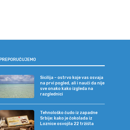
PREPORUČUJEMO
Sicilija – ostrvo koje vas osvaja
na prvi pogled, ali i nauči da nije
sve onako kako izgleda na
razglednici
Tehnološko čudo iz zapadne
Srbije: kako je čokolada iz
Loznice osvojila 22 tržišta