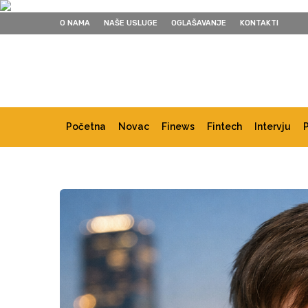
O NAMA
NAŠE USLUGE
OGLAŠAVANJE
KONTAKTI
Početna
Novac
Finews
Fintech
Intervju