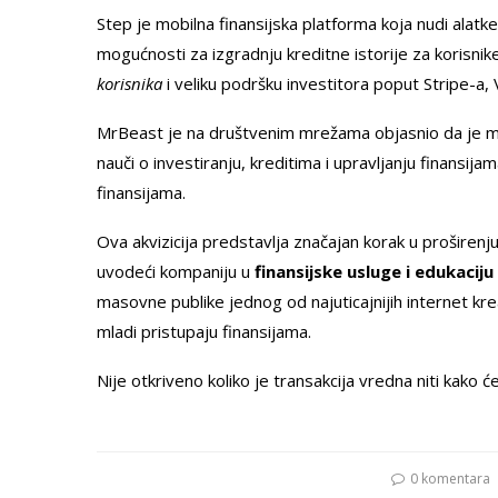
Step je mobilna finansijska platforma koja nudi alat
mogućnosti za izgradnju kreditne istorije za korisnike 
korisnika
i veliku podršku investitora poput Stripe-a, V
MrBeast je na društvenim mrežama objasnio da je mot
nauči o investiranju, kreditima i upravljanju finansij
finansijama.
Ova akvizicija predstavlja značajan korak u proširen
uvodeći kompaniju u
finansijske usluge i edukaciju
masovne publike jednog od najuticajnijih internet kr
mladi pristupaju finansijama.
Nije otkriveno koliko je transakcija vredna niti kako 
0 komentara