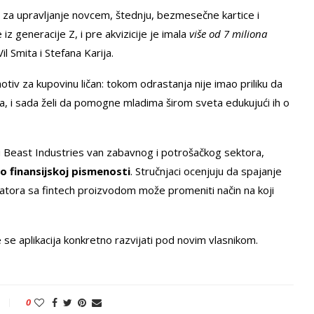
ke za upravljanje novcem, štednju, bezmesečne kartice i
iz generacije Z, i pre akvizicije je imala
više od 7 miliona
il Smita i Stefana Karija.
iv za kupovinu ličan: tokom odrastanja nije imao priliku da
ama, i sada želi da pomogne mladima širom sveta edukujući ih o
ju Beast Industries van zabavnog i potrošačkog sektora,
 o finansijskoj pismenosti
. Stručnjaci ocenjuju da spajanje
eatora sa fintech proizvodom može promeniti način na koji
će se aplikacija konkretno razvijati pod novim vlasnikom.
0