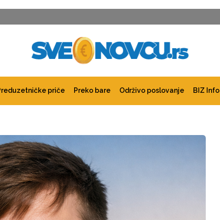
Preduzetničke priče
Preko bare
Održivo poslovanje
BIZ Info