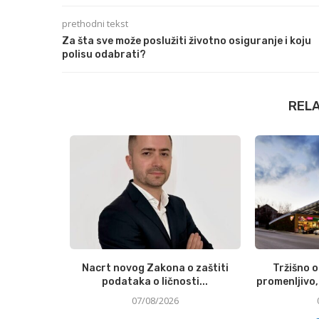
prethodni tekst
Za šta sve može poslužiti životno osiguranje i koju
polisu odabrati?
REL
postaju sve
Nacrt novog Zakona o zaštiti
Tržišno 
na šta...
podataka o ličnosti...
promenljivo, 
07/08/2026