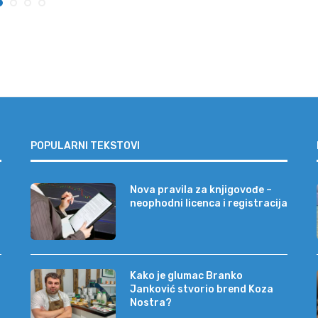
POPULARNI TEKSTOVI
Nova pravila za knjigovođe –
neophodni licenca i registracija
Kako je glumac Branko
Janković stvorio brend Koza
Nostra?