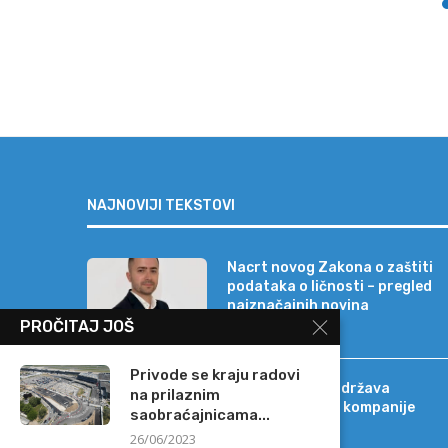
NAJNOVIJI TEKSTOVI
Nacrt novog Zakona o zaštiti
podataka o ličnosti – pregled
najznačajnih novina
PROČITAJ JOŠ
Privode se kraju radovi
Banca Intesa podržava
na prilaznim
strateški razvoj kompanije
saobraćajnicama...
Sat-Trakt
26/06/2023