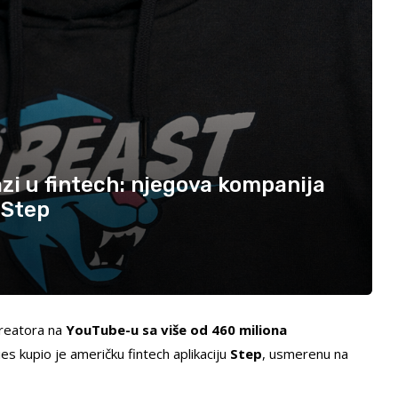
i u fintech: njegova kompanija
 Step
kreatora na
YouTube-u sa više od 460 miliona
es kupio je američku fintech aplikaciju
Step
, usmerenu na