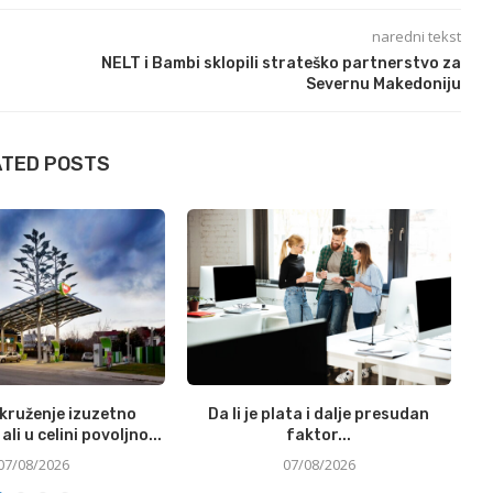
naredni tekst
NELT i Bambi sklopili strateško partnerstvo za
Severnu Makedoniju
ATED POSTS
okruženje izuzetno
Da li je plata i dalje presudan
Si
ali u celini povoljno...
faktor...
07/08/2026
07/08/2026