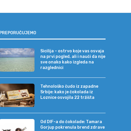
PREPORUČUJEMO
Sicilija – ostrvo koje vas osvaja
na prvi pogled, ali i nauči da nije
sve onako kako izgleda na
razglednici
Tehnološko čudo iz zapadne
Srbije: kako je čokolada iz
Loznice osvojila 22 tržišta
Od DIF-a do čokolade: Tamara
Gorjup pokrenula brend zdrave