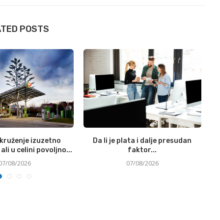
ATED POSTS
okruženje izuzetno
Da li je plata i dalje presudan
Si
ali u celini povoljno...
faktor...
07/08/2026
07/08/2026