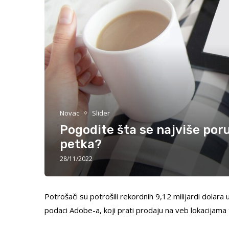
Novac
Slider
Pogodite šta se najviše por
petka?
28/11/2022
Potrošači su potrošili rekordnih 9,12 milijardi dola
podaci Adobe-a, koji prati prodaju na veb lokacijama