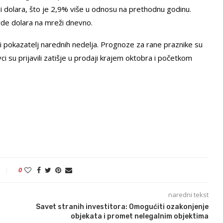
rdi dolara, što je 2,9% više u odnosu na prethodnu godinu.
rde dolara na mreži dnevno.
́i pokazatelj narednih nedelja. Prognoze za rane praznike su
i su prijavili zatišje u prodaji krajem oktobra i početkom
0
naredni tekst
Savet stranih investitora: Omogućiti ozakonjenje
objekata i promet nelegalnim objektima