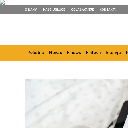
O NAMA
NAŠE USLUGE
OGLAŠAVANJE
KONTAKTI
Početna
Novac
Finews
Fintech
Intervju