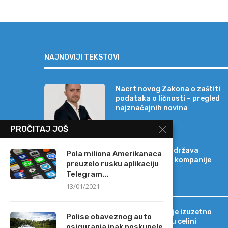
NAJNOVIJI TEKSTOVI
Nacrt novog Zakona o zaštiti
podataka o ličnosti – pregled
najznačajnih novina
PROČITAJ JOŠ
Banca Intesa podržava
Pola miliona Amerikanaca
strateški razvoj kompanije
preuzelo rusku aplikaciju
Sat-Trakt
Telegram...
13/01/2021
Tržišno okruženje izuzetno
Polise obaveznog auto
promenljivo, ali u celini
osiguranja ipak poskupele