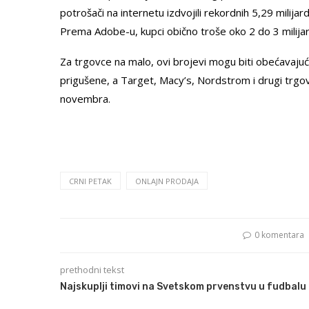
potrošači na internetu izdvojili rekordnih 5,29 milija
Prema Adobe-u, kupci obično troše oko 2 do 3 milija
Za trgovce na malo, ovi brojevi mogu biti obećavajuc
prigušene, a Target, Macy’s, Nordstrom i drugi trgovc
novembra.
CRNI PETAK
ONLAJN PRODAJA
0 komentara
prethodni tekst
Najskuplji timovi na Svetskom prvenstvu u fudbalu