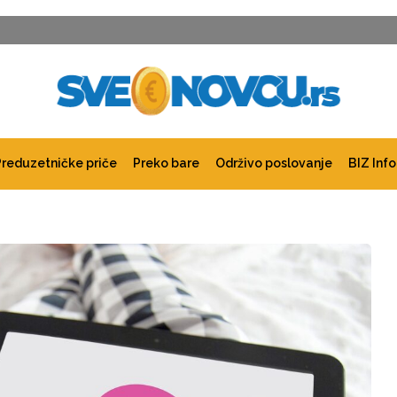
Preduzetničke priče
Preko bare
Održivo poslovanje
BIZ Info