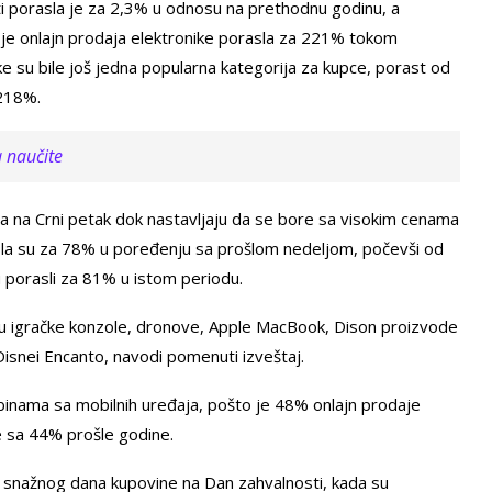
i porasla je za 2,3% u odnosu na prethodnu godinu, a
o je onlajn prodaja elektronike porasla za 221% tokom
e su bile još jedna popularna kategorija za kupce, porast od
 218%.
a naučite
anja na Crni petak dok nastavljaju da se bore sa visokim cenama
orasla su za 78% u poređenju sa prošlom nedeljom, počevši od
u porasli za 81% u istom periodu.
li su igračke konzole, dronove, Apple MacBook, Dison proizvode
 Disnei Encanto, navodi pomenuti izveštaj.
binama sa mobilnih uređaja, pošto je 48% onlajn prodaje
e sa 44% prošle godine.
 snažnog dana kupovine na Dan zahvalnosti, kada su