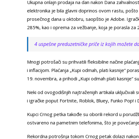
Ukupna onlajn prodaja na dan nakon Dana zahvalnost
elektronika je bila glavni doprinos ovom rastu, pošt
prosečnog dana u oktobru, saopštio je Adobe. Igračk
285%, kao i oprema za vežbanje, koja je porasla za
4 uspešne preduzetničke priče iz kojih možete d
Mnogi potrošači su prihvatili fleksibilne načine plać
i inflacijom. Plaćanja „Kupi odmah, plati kasnije“ p
19. novembra, a prihodi „Kupi odmah plati kasnije“ s
Neki od ovogodišnjih najtraženijih artikala uključiva
i igračke poput Fortnite, Roblok, Bluey, Funko Pop! i
Kupci Crnog petka takođe su oborili rekord u porudž
ostvareno na pametnim telefonima, što je povećanj
Rekordna potrošnja tokom Crnog petak dolazi nakon