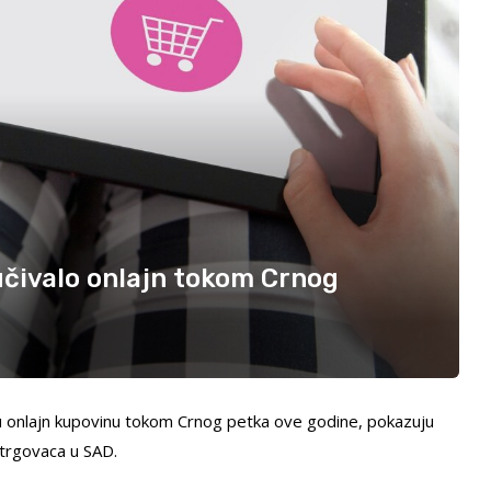
učivalo onlajn tokom Crnog
ra u onlajn kupovinu tokom Crnog petka ove godine, pokazuju
 trgovaca u SAD.