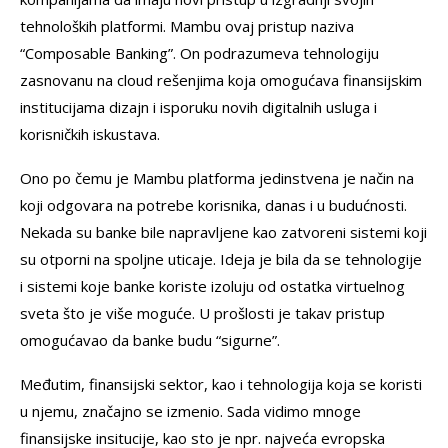
tehnoloških platformi. Mambu ovaj pristup naziva
“Composable Banking”. On podrazumeva tehnologiju
zasnovanu na cloud rešenjima koja omogućava finansijskim
institucijama dizajn i isporuku novih digitalnih usluga i
korisničkih iskustava.
Ono po čemu je Mambu platforma jedinstvena je način na
koji odgovara na potrebe korisnika, danas i u budućnosti.
Nekada su banke bile napravljene kao zatvoreni sistemi koji
su otporni na spoljne uticaje. Ideja je bila da se tehnologije
i sistemi koje banke koriste izoluju od ostatka virtuelnog
sveta što je više moguće. U prošlosti je takav pristup
omogućavao da banke budu “sigurne”.
Međutim, finansijski sektor, kao i tehnologija koja se koristi
u njemu, značajno se izmenio. Sada vidimo mnoge
finansijske insitucije, kao sto je npr. najveća evropska