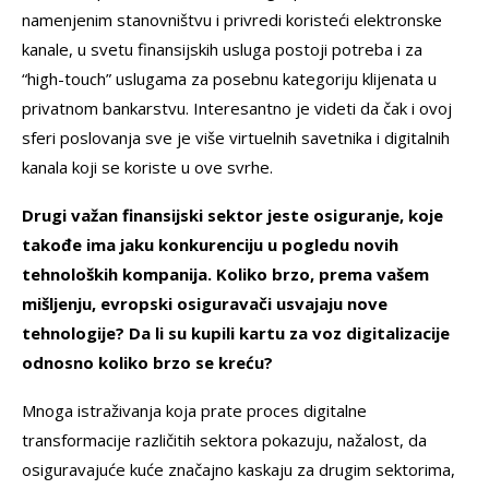
namenjenim stanovništvu i privredi koristeći elektronske
kanale, u svetu finansijskih usluga postoji potreba i za
“high-touch” uslugama za posebnu kategoriju klijenata u
privatnom bankarstvu. Interesantno je videti da čak i ovoj
sferi poslovanja sve je više virtuelnih savetnika i digitalnih
kanala koji se koriste u ove svrhe.
Drugi važan finansijski sektor jeste osiguranje, koje
takođe ima jaku konkurenciju u pogledu novih
tehnoloških kompanija. Koliko brzo, prema vašem
mišljenju, evropski osiguravači usvajaju nove
tehnologije? Da li su kupili kartu za voz digitalizacije
odnosno koliko brzo se kreću?
Mnoga istraživanja koja prate proces digitalne
transformacije različitih sektora pokazuju, nažalost, da
osiguravajuće kuće značajno kaskaju za drugim sektorima,