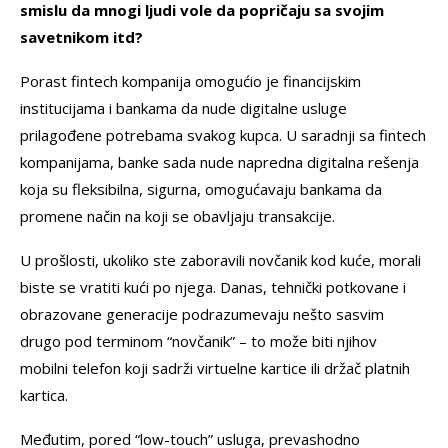
smislu da mnogi ljudi vole da popričaju sa svojim
savetnikom itd?
Porast fintech kompanija omogućio je financijskim
institucijama i bankama da nude digitalne usluge
prilagođene potrebama svakog kupca. U saradnji sa fintech
kompanijama, banke sada nude napredna digitalna rešenja
koja su fleksibilna, sigurna, omogućavaju bankama da
promene način na koji se obavljaju transakcije.
U prošlosti, ukoliko ste zaboravili novčanik kod kuće, morali
biste se vratiti kući po njega. Danas, tehnički potkovane i
obrazovane generacije podrazumevaju nešto sasvim
drugo pod terminom “novčanik” – to može biti njihov
mobilni telefon koji sadrži virtuelne kartice ili držač platnih
kartica.
Međutim, pored “low-touch” usluga, prevashodno