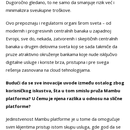
Dugoročno gledano, to ne samo da smanjuje rizik već i
minimalizira sveukupne troškove.
Ovo prepoznaju i regulatorni organi širom sveta – od
modernih i progresivnih centralnih banaka u zapadnoj
Evropi, sve do, nekada, zatvorenih i skeptičnih centralnih
banaka u drugim delovima sveta koji se sada takmiče da
pruze atraktivno okruženje bankama koje nude isključivo
digitalne usluge i koriste brza, pristupna i pre svega
rešenja zasnovana na cloud tehnologijama.
Budući da se sve inovacije uvode između ostalog zbog
korisničkog iskustva, šta u tom smislu pruža Mambu
platforma? U čemu je njena razlika u odnosu na slične
platforme?
Jedinstvenost Mambu platforme je u tome da omogućuje
svim klijentima pristup istom skupu usluga, gde god da se