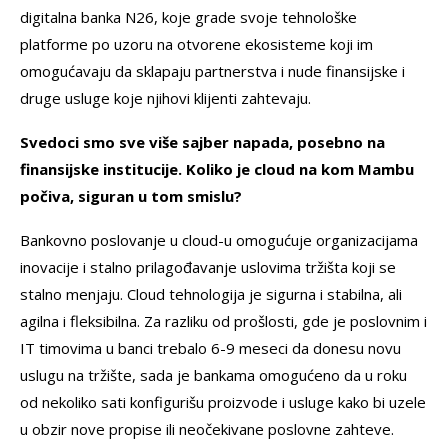
digitalna banka N26, koje grade svoje tehnološke
platforme po uzoru na otvorene ekosisteme koji im
omogućavaju da sklapaju partnerstva i nude finansijske i
druge usluge koje njihovi klijenti zahtevaju.
Svedoci smo sve više sajber napada, posebno na
finansijske institucije. Koliko je cloud na kom Mambu
počiva, siguran u tom smislu?
Bankovno poslovanje u cloud-u omogućuje organizacijama
inovacije i stalno prilagođavanje uslovima tržišta koji se
stalno menjaju. Cloud tehnologija je sigurna i stabilna, ali
agilna i fleksibilna. Za razliku od prošlosti, gde je poslovnim i
IT timovima u banci trebalo 6-9 meseci da donesu novu
uslugu na tržište, sada je bankama omogućeno da u roku
od nekoliko sati konfigurišu proizvode i usluge kako bi uzele
u obzir nove propise ili neočekivane poslovne zahteve.