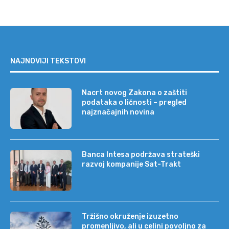
NAJNOVIJI TEKSTOVI
Nacrt novog Zakona o zaštiti
podataka o ličnosti – pregled
najznačajnih novina
Banca Intesa podržava strateški
razvoj kompanije Sat-Trakt
Tržišno okruženje izuzetno
promenljivo, ali u celini povoljno za