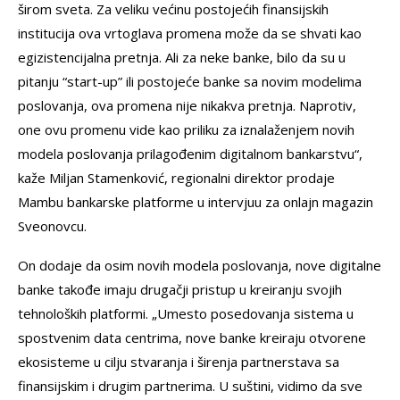
širom sveta. Za veliku većinu postojećih finansijskih
institucija ova vrtoglava promena može da se shvati kao
egizistencijalna pretnja. Ali za neke banke, bilo da su u
pitanju “start-up” ili postojeće banke sa novim modelima
poslovanja, ova promena nije nikakva pretnja. Naprotiv,
one ovu promenu vide kao priliku za iznalaženjem novih
modela poslovanja prilagođenim digitalnom bankarstvu“,
kaže Miljan Stamenković, regionalni direktor prodaje
Mambu bankarske platforme u intervjuu za onlajn magazin
Sveonovcu.
On dodaje da osim novih modela poslovanja, nove digitalne
banke takođe imaju drugačji pristup u kreiranju svojih
tehnoloških platformi. „Umesto posedovanja sistema u
spostvenim data centrima, nove banke kreiraju otvorene
ekosisteme u cilju stvaranja i širenja partnerstava sa
finansijskim i drugim partnerima. U suštini, vidimo da sve