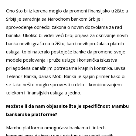
Ono što bi iz korena moglo da promeni finansijsko tržište u
Srbiji je saradnja sa Narodnom bankom Srbije i
sprovođenje odredbi zakona o novim dozvolama za rad
banaka. Ukoliko bi videli veći broj prijava za osnivanje novih
banka novih igrača na tržištu, kao i novih pružalaca platnih
usluga, to bi nateralo postojeće banke da promene svoje
modele poslovanja i pruže usluge i korisnička iskustva
prilagođena današnjim potrebama krajnjih korisnika. Bivsa
Telenor Banka, danas Mobi Banka je sjajan primer kako bi
se tako nešto moglo sprovesti u delo – kombinovanjem
telekom i finansijskih usluga u jedno.
Možete li da nam objasnite šta je specifičnost Mambu
bankarske platforme?
Mambu platforma omogućava bankama i fintech
kompanijama da imaju novi pristup u izgradnji svojih