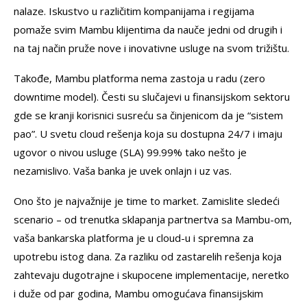
nalaze. Iskustvo u različitim kompanijama i regijama
pomaže svim Mambu klijentima da nauče jedni od drugih i
na taj način pruže nove i inovativne usluge na svom trižištu.
Takođe, Mambu platforma nema zastoja u radu (zero
downtime model). Česti su slučajevi u finansijskom sektoru
gde se kranji korisnici susreću sa činjenicom da je “sistem
pao”. U svetu cloud rešenja koja su dostupna 24/7 i imaju
ugovor o nivou usluge (SLA) 99.99% tako nešto je
nezamislivo. Vaša banka je uvek onlajn i uz vas.
Ono što je najvažnije je time to market. Zamislite sledeći
scenario – od trenutka sklapanja partnertva sa Mambu-om,
vaša bankarska platforma je u cloud-u i spremna za
upotrebu istog dana. Za razliku od zastarelih rešenja koja
zahtevaju dugotrajne i skupocene implementacije, neretko
i duže od par godina, Mambu omogućava finansijskim