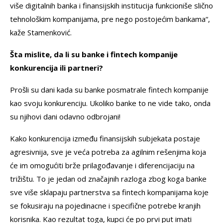
više digitalnih banka i finansijskih institucija funkcioniše slično
tehnološkim kompanijama, pre nego postojećim bankama“,
kaže Stamenković.
Šta mislite, da li su banke i fintech kompanije
konkurencija ili partneri?
Prošli su dani kada su banke posmatrale fintech kompanije
kao svoju konkurenciju. Ukoliko banke to ne vide tako, onda
su njihovi dani odavno odbrojani!
Kako konkurencija između finansijskih subjekata postaje
agresivnija, sve je veća potreba za agilnim rešenjima koja
će im omogućiti brže prilagođavanje i diferencijaciju na
trižištu. To je jedan od značajnih razloga zbog koga banke
sve više sklapaju partnerstva sa fintech kompanijama koje
se fokusiraju na pojedinacne i specifične potrebe kranjih
korisnika. Kao rezultat toga, kupci će po prvi put imati