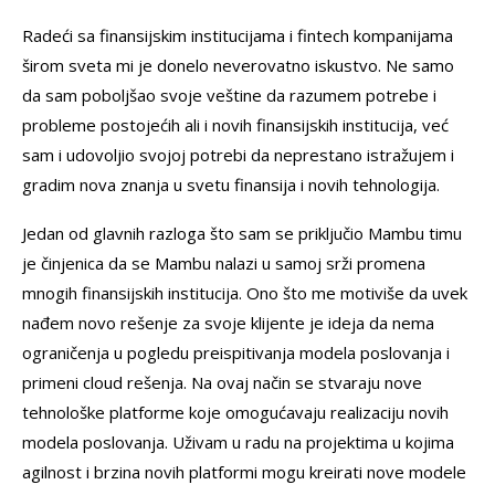
Radeći sa finansijskim institucijama i fintech kompanijama
širom sveta mi je donelo neverovatno iskustvo. Ne samo
da sam poboljšao svoje veštine da razumem potrebe i
probleme postojećih ali i novih finansijskih institucija, već
sam i udovoljio svojoj potrebi da neprestano istražujem i
gradim nova znanja u svetu finansija i novih tehnologija.
Jedan od glavnih razloga što sam se priključio Mambu timu
je činjenica da se Mambu nalazi u samoj srži promena
mnogih finansijskih institucija. Ono što me motiviše da uvek
nađem novo rešenje za svoje klijente je ideja da nema
ograničenja u pogledu preispitivanja modela poslovanja i
primeni cloud rešenja. Na ovaj način se stvaraju nove
tehnološke platforme koje omogućavaju realizaciju novih
modela poslovanja. Uživam u radu na projektima u kojima
agilnost i brzina novih platformi mogu kreirati nove modele