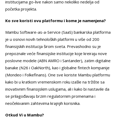
institucijama go-live nakon samo nekoliko nedelja od
početka projekta.
Ko sve koristi ovu platformu i kome je namenjena?
Mambu Software-as-a-Service (SaaS) bankarska platforma
je u osnovi novih tehnoloških platformi u više od 200
finansijskih institucija širom sveta. Prevashodno su je
prepoznale veće finansijske institucije koje kreiraju nove
poslovne modele (ABN AMRO i Santander), zatim digitalne
banake (N26 i OakNorth), kao i globalne fintech kompanije
(Mondeo i Folkefinans). One sve koriste Mambu platformu
kako bi u kratkom vremenskom roku izašle na tržište sa
inovativnim finansijskim uslugama, ali i kako bi nastavile da
se prilagođavaju brzim regulatornim promenama i
neočekivanim zahtevima krajnjih korisnika.
Otkud Vi u Mambu?