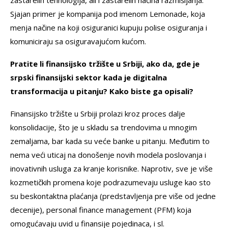
zastarelih tehnologija, ali i zastarelih načina razmišljanja.
Sjajan primer je kompanija pod imenom Lemonade, koja
menja načine na koji osiguranici kupuju polise osiguranja i
komuniciraju sa osiguravajućom kućom.
Pratite li finansijsko tržište u Srbiji, ako da, gde je
srpski finansijski sektor kada je digitalna
transformacija u pitanju? Kako biste ga opisali?
Finansijsko tržište u Srbiji prolazi kroz proces dalje
konsolidacije, što je u skladu sa trendovima u mnogim
zemaljama, bar kada su veće banke u pitanju. Međutim to
nema veći uticaj na donošenje novih modela poslovanja i
inovativnih usluga za kranje korisnike. Naprotiv, sve je više
kozmetičkih promena koje podrazumevaju usluge kao sto
su beskontaktna plaćanja (predstavljenja pre više od jedne
decenije), personal finance management (PFM) koja
omogućavaju uvid u finansije pojedinaca, i sl.