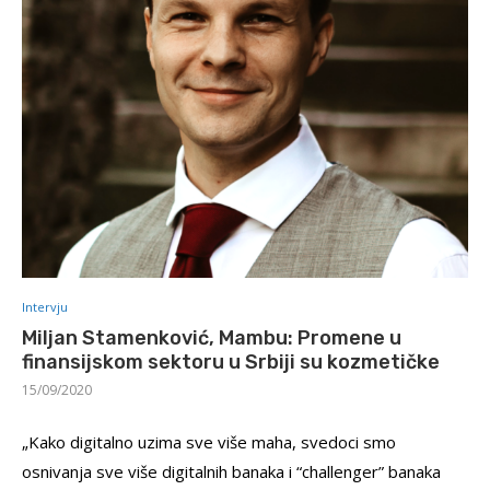
Intervju
Miljan Stamenković, Mambu: Promene u
finansijskom sektoru u Srbiji su kozmetičke
15/09/2020
„Kako digitalno uzima sve više maha, svedoci smo
osnivanja sve više digitalnih banaka i “challenger” banaka