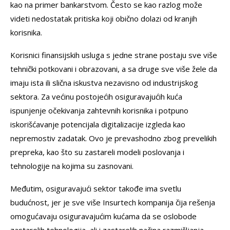
kao na primer bankarstvom. Često se kao razlog može
videti nedostatak pritiska koji obično dolazi od kranjih
korisnika.
Korisnici finansijskih usluga s jedne strane postaju sve više
tehnički potkovani i obrazovani, a sa druge sve više žele da
imaju ista ili slična iskustva nezavisno od industrijskog
sektora. Za većinu postojećih osiguravajućih kuća
ispunjenje očekivanja zahtevnih korisnika i potpuno
iskorišćavanje potencijala digitalizacije izgleda kao
nepremostiv zadatak. Ovo je prevashodno zbog prevelikih
prepreka, kao što su zastareli modeli poslovanja i
tehnologije na kojima su zasnovani.
Međutim, osiguravajući sektor takođe ima svetlu
budućnost, jer je sve više Insurtech kompanija čija rešenja
omogućavaju osiguravajućim kućama da se oslobode