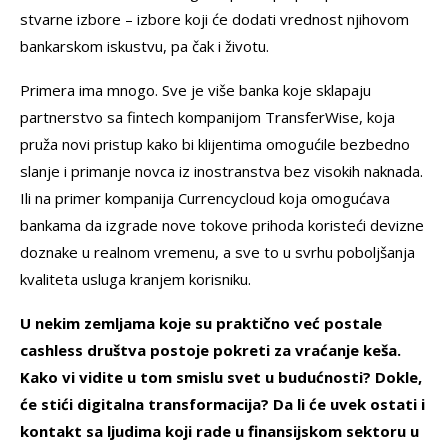
stvarne izbore – izbore koji će dodati vrednost njihovom
bankarskom iskustvu, pa čak i životu.
Primera ima mnogo. Sve je više banka koje sklapaju
partnerstvo sa fintech kompanijom TransferWise, koja
pruža novi pristup kako bi klijentima omogućile bezbedno
slanje i primanje novca iz inostranstva bez visokih naknada.
Ili na primer kompanija Currencycloud koja omogućava
bankama da izgrade nove tokove prihoda koristeći devizne
doznake u realnom vremenu, a sve to u svrhu poboljšanja
kvaliteta usluga kranjem korisniku.
U nekim zemljama koje su praktično već postale
cashless društva postoje pokreti za vraćanje keša.
Kako vi vidite u tom smislu svet u budućnosti? Dokle,
će stići digitalna transformacija? Da li će uvek ostati i
kontakt sa ljudima koji rade u finansijskom sektoru u