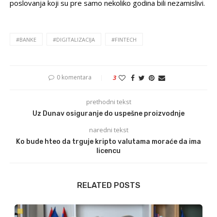
poslovanja koji su pre samo nekoliko godina bili nezamislivi.
#BANKE
#DIGITALIZACIJA
#FINTECH
0 komentara
3
prethodni tekst
Uz Dunav osiguranje do uspešne proizvodnje
naredni tekst
Ko bude hteo da trguje kripto valutama moraće da ima
licencu
RELATED POSTS