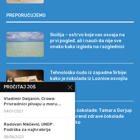
PREPORUČUJEMO
Sicilija – ostrvo koje vas osvaja na
prvi pogled, ali i nauči da nije sve
onako kako izgleda na razglednici
Tehnološko čudo iz zapadne Srbije:
kako je čokolada iz Loznice osvojila
22 tržišta
PROČITAJ JOŠ
Vladimir Deljanin, Crowe:
Privrednici plivaju u moru...
Od DIF-a do čokolade: Tamara Gorjup
04/01/2021
pokrenula brend zdrave čokolade
Kapetan Koko
Radovan Nikčević, UNDP:
Podrška za najhrabrije
08/06/2023