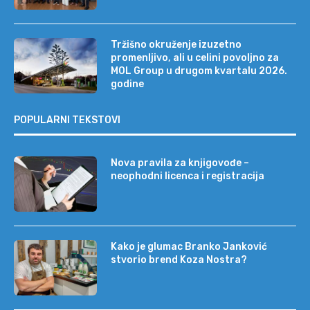
Tržišno okruženje izuzetno
promenljivo, ali u celini povoljno za
MOL Group u drugom kvartalu 2026.
godine
POPULARNI TEKSTOVI
Nova pravila za knjigovođe –
neophodni licenca i registracija
Kako je glumac Branko Janković
stvorio brend Koza Nostra?