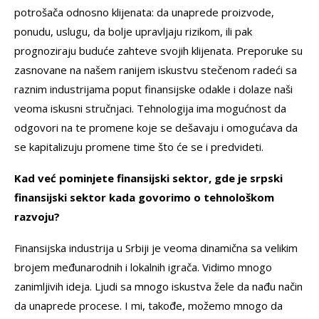
potrošača odnosno klijenata: da unaprede proizvode,
ponudu, uslugu, da bolje upravljaju rizikom, ili pak
prognoziraju buduće zahteve svojih klijenata. Preporuke su
zasnovane na našem ranijem iskustvu stečenom radeći sa
raznim industrijama poput finansijske odakle i dolaze naši
veoma iskusni stručnjaci. Tehnologija ima mogućnost da
odgovori na te promene koje se dešavaju i omogućava da
se kapitalizuju promene time što će se i predvideti.
Kad već pominjete finansijski sektor, gde je srpski
finansijski sektor kada govorimo o tehnološkom
razvoju?
Finansijska industrija u Srbiji je veoma dinamična sa velikim
brojem međunarodnih i lokalnih igrača. Vidimo mnogo
zanimljivih ideja. Ljudi sa mnogo iskustva žele da nađu način
da unaprede procese. I mi, takođe, možemo mnogo da