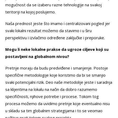
mogućnost da se izaberu razne tehnologije na svakoj
teritoriji na kojoj poslujemo.
Naša prednost jeste što imamo i centralizovani pogled jer
svaki lokalni rezultat možemo da stavimo i u širu
perspektivu i izvlačimo određene zaključke i preporuke.
Mogu li neke lokalne prakse da ugroze ciljeve koji su
postavljeni na globalnom nivou?
Pretnje moraju da budu predviđene i smanjenje. Postoje
specifične metodologije koje koristimo da bi se smanjio
svaki potencijalni rizik. Deo naše metodolije jeste i saradnja
sa klijentima na lokalu na način da dobro razumemo
specifičnosti, njihove potrebe i procese. Tokom tog
procesa možemo da uvidimo pretnje koje eventualno nisu
u skladu sa tim globalnim strategijama i to se veomao
pažljivo prati tokom svakog projekta.