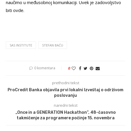
naučimo u međusobnoj komunikaciji. Uvek je zadovoljstvo
biti ovde.
SAS INSTITUTE
STEFAN BAĆU
0 komentara
0
prethodni tekst
ProCredit Banka objavila prvi lokalni Izveštaj o održivom
poslovanju
naredni tekst
„Once in a GENERATION Hackathon“, 48-časovno
takmičenje za programere počinje 15. novembra