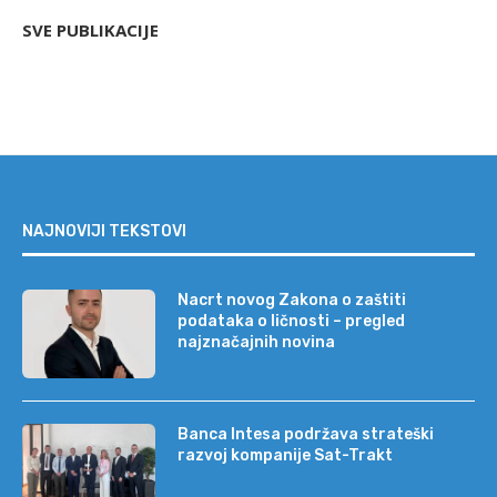
SVE PUBLIKACIJE
NAJNOVIJI TEKSTOVI
Nacrt novog Zakona o zaštiti
podataka o ličnosti – pregled
najznačajnih novina
Banca Intesa podržava strateški
razvoj kompanije Sat-Trakt