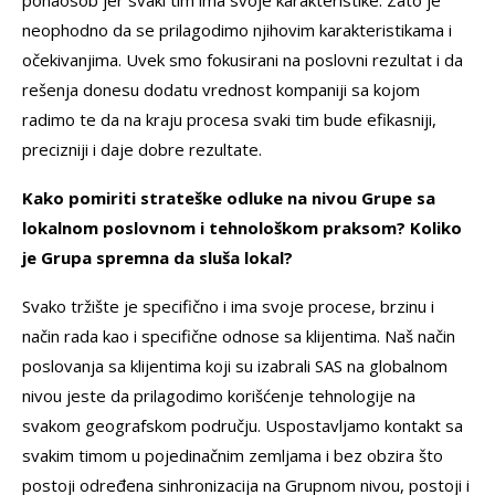
neophodno da se prilagodimo njihovim karakteristikama i
očekivanjima. Uvek smo fokusirani na poslovni rezultat i da
rešenja donesu dodatu vrednost kompaniji sa kojom
radimo te da na kraju procesa svaki tim bude efikasniji,
precizniji i daje dobre rezultate.
Kako pomiriti strateške odluke na nivou Grupe sa
lokalnom poslovnom i tehnološkom praksom? Koliko
je Grupa spremna da sluša lokal?
Svako tržište je specifično i ima svoje procese, brzinu i
način rada kao i specifične odnose sa klijentima. Naš način
poslovanja sa klijentima koji su izabrali SAS na globalnom
nivou jeste da prilagodimo korišćenje tehnologije na
svakom geografskom području. Uspostavljamo kontakt sa
svakim timom u pojedinačnim zemljama i bez obzira što
postoji određena sinhronizacija na Grupnom nivou, postoji i