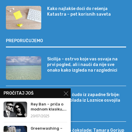
Kako najlakše doći do rešenja
Katastra – pet korisnih saveta
PREPORUČUJEMO
Sicilija – ostrvo koje vas osvaja na
prvi pogled, ali i nauči da nije sve
onako kako izgleda na razglednici
PROČITAJ JOŠ
Tehnološko čudo iz zapadne Srbije:
kako je čokolada iz Loznice osvojila
Rey Ban – priča o
22 tržišta
modnom klasiku,...
20/07/2025
Greenwashing –
Od DIF-a do čokolade: Tamara Gorjup