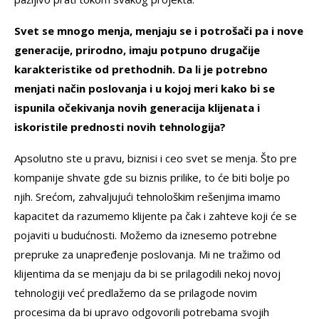
Svet se mnogo menja, menjaju se i potrošači pa i nove
generacije, prirodno, imaju potpuno drugačije
karakteristike od prethodnih. Da li je potrebno
menjati način poslovanja i u kojoj meri kako bi se
ispunila očekivanja novih generacija klijenata i
iskoristile prednosti novih tehnologija?
Apsolutno ste u pravu, biznisi i ceo svet se menja. Što pre
kompanije shvate gde su biznis prilike, to će biti bolje po
njih. Srećom, zahvaljujući tehnološkim rešenjima imamo
kapacitet da razumemo klijente pa čak i zahteve koji će se
pojaviti u budućnosti. Možemo da iznesemo potrebne
prepruke za unapređenje poslovanja. Mi ne tražimo od
klijentima da se menjaju da bi se prilagodili nekoj novoj
tehnologiji već predlažemo da se prilagode novim
procesima da bi upravo odgovorili potrebama svojih