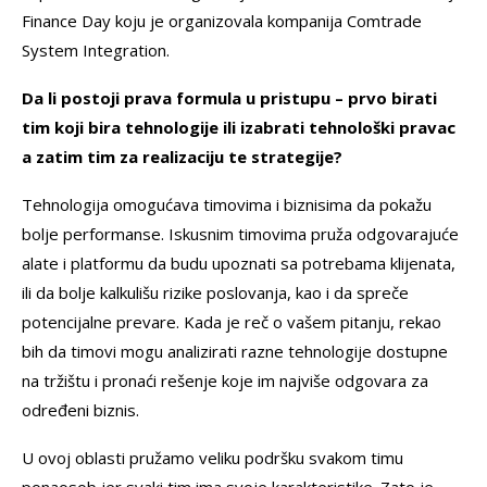
Finance Day koju je organizovala kompanija Comtrade
System Integration.
Da li postoji prava formula u pristupu – prvo birati
tim koji bira tehnologije ili izabrati tehnološki pravac
a zatim tim za realizaciju te strategije?
Tehnologija omogućava timovima i biznisima da pokažu
bolje performanse. Iskusnim timovima pruža odgovarajuće
alate i platformu da budu upoznati sa potrebama klijenata,
ili da bolje kalkulišu rizike poslovanja, kao i da spreče
potencijalne prevare. Kada je reč o vašem pitanju, rekao
bih da timovi mogu analizirati razne tehnologije dostupne
na tržištu i pronaći rešenje koje im najviše odgovara za
određeni biznis.
U ovoj oblasti pružamo veliku podršku svakom timu
ponaosob jer svaki tim ima svoje karakteristike. Zato je