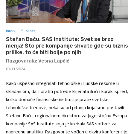
Intervju
Slider
Stefan Baću, SAS Institute: Svet se brzo
menja! Što pre kompanije shvate gde su biznis
prilike, to će biti bolje po njih
Razgovarala: Vesna Lapčić
03/11/2024
Kako uspešno integrisati tehnološke i ljudske resurse u
skladan tim, da li pratiti potrebe klijenata ili ići i korak ispred,
koliko domaće finansijske institucije prate svetske
tehnološke tredove, neka su od pitanja koja smo postavili
Stefanu Baću, regionalnom direktoru za Jugoistočnu Evropu
kompanije SAS Institute koja je kreirala SAS softver za
naprednu analitiku. Razgovor je vođen u okviru konferencije