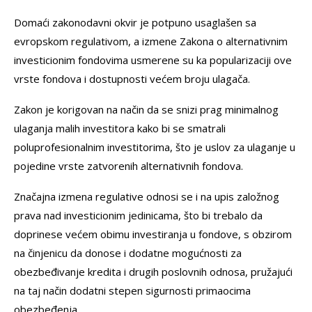
Domaći zakonodavni okvir je potpuno usaglašen sa
evropskom regulativom, a izmene Zakona o alternativnim
investicionim fondovima usmerene su ka popularizaciji ove
vrste fondova i dostupnosti većem broju ulagača.
Zakon je korigovan na način da se snizi prag minimalnog
ulaganja malih investitora kako bi se smatrali
poluprofesionalnim investitorima, što je uslov za ulaganje u
pojedine vrste zatvorenih alternativnih fondova.
Značajna izmena regulative odnosi se i na upis založnog
prava nad investicionim jedinicama, što bi trebalo da
doprinese većem obimu investiranja u fondove, s obzirom
na činjenicu da donose i dodatne mogućnosti za
obezbeđivanje kredita i drugih poslovnih odnosa, pružajući
na taj način dodatni stepen sigurnosti primaocima
obezbeđenja.