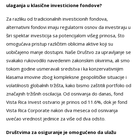
ulaganja u klasične investicione fondove?
Za razliku od tradicionalnih investicionih fondova,
alternativni fondovi imaju regulatorni osnov da investiraju u
širi spektar investicija sa potencijalom višeg prinosa, što
omogućava pristup različitim oblicima aktive koji su
uobičajeno manje dostupni. Naše Društvo za upravljanje se
svakako rukovodilo navedenim zakonskim okvirima, ali smo
tokom godine usmeravali sredstva i ka konzervativnijim
klasama imovine zbog kompleksne geopolitičke situacije i
volatilnosti globalnih tržišta, kako bismo zaštitili portfolio od
značajnih tržišnih oscilacija. Od osnivanja do danas, fond
Vista Rica Invest ostvario je prinos od 11.6%, dok je fond
Vista Rica Corporate nakon dva meseca od osnivanja
uvećao vrednost jedinice za više od dva odsto.
Društvima za osiguranje je omogućeno da ulažu