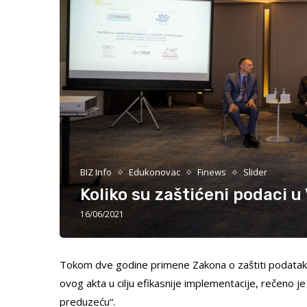
BIZ Info
Edukonovac
Finews
Slider
Koliko su zaštićeni podaci
16/06/2021
Tokom dve godine primene Zakona o zaštiti podataka
ovog akta u cilju efikasnije implementacije, rečeno je
preduzeću“.