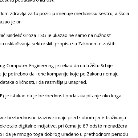
dom zdravlja za tu poziciju imenuje medicinsku sestru, a škola
azao je on.
mić Sinđelić Groza TSG je ukazao ne samo na nužnost
u usklađivanja sektorskih propisa sa Zakonom o zaštiti
ng Computer Engineering je rekao da na tržištu Srbije
i da je potrebno da i one kompanije koje po Zakonu nemaju
taka o ličnosti, i da razmišljaju unapred.
) je istakao da je bezbednost podataka pitanje oko koga
kakve bezbednosne izazove imaju pred sobom jer istraživanja
okretalo digitalne incijative, pri čemu je 87 odsto menadžera
stakao i da je mnogo toga dobrog urađeno u prethodnom periodu