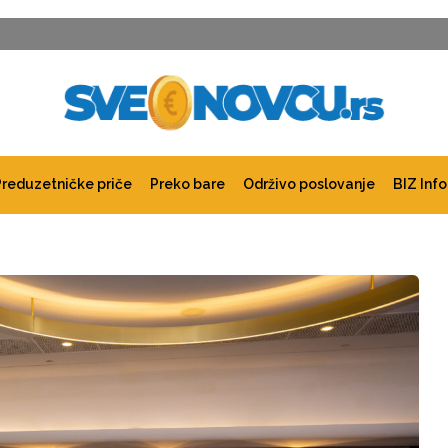
Preduzetničke priče
Preko bare
Održivo poslovanje
BIZ Info