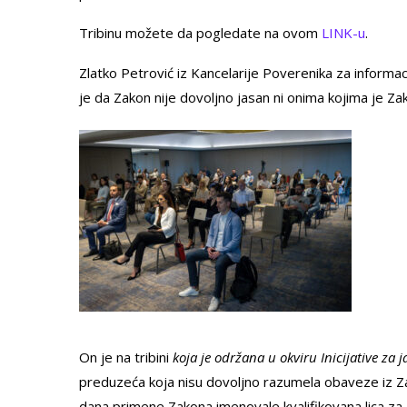
Tribinu možete da pogledate na ovom
LINK-u
.
Zlatko Petrović iz Kancelarije Poverenika za informaci
je da Zakon nije dovoljno jasan ni onima kojima je Z
On je na tribini
koja je održana u okviru Inicijative z
preduzeća koja nisu dovoljno razumela obaveze iz Za
dana primene Zakona imenovale kvalifikovana lica za z