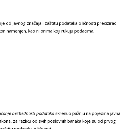
je od javnog značaja i zaštitu podataka o ličnosti precizirao
akon namenjen, kao ni onima koji rukuju podacima.
a jačanje bezbednosti podataka
skrenuo pažnju na pojedina javna
kona, za razliku od svih poslovnih banaka koje su od prvog
aštitu podataka o ličnosti.