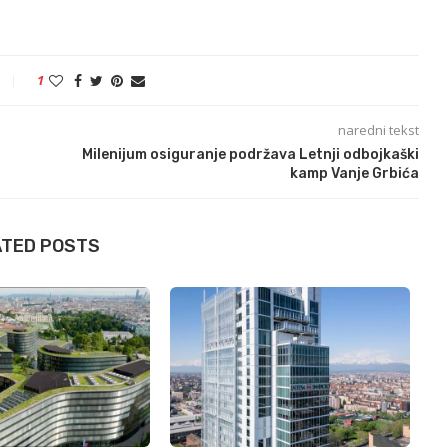
1
naredni tekst
Milenijum osiguranje podržava Letnji odbojkaški
kamp Vanje Grbića
ATED POSTS