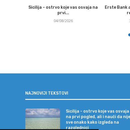
ja sve veći
Sicilija – ostrvo koje vas osvaja na
Erste Bank a
džete...
prvi...
r
04/08/2026
NAJNOVIJI TEKSTOVI
Sicilija – ostrvo koje vas osvaja
na prvi pogled, ali i nauči da nij
sve onako kako izgleda na
razglednici