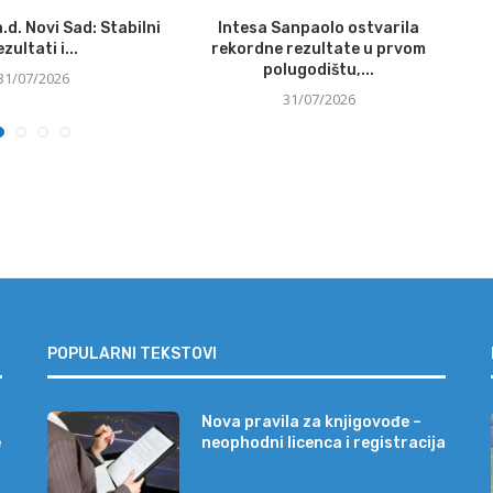
.d. Novi Sad: Stabilni
Intesa Sanpaolo ostvarila
N
ezultati i...
rekordne rezultate u prvom
polugodištu,...
31/07/2026
31/07/2026
POPULARNI TEKSTOVI
Nova pravila za knjigovođe –
e
neophodni licenca i registracija