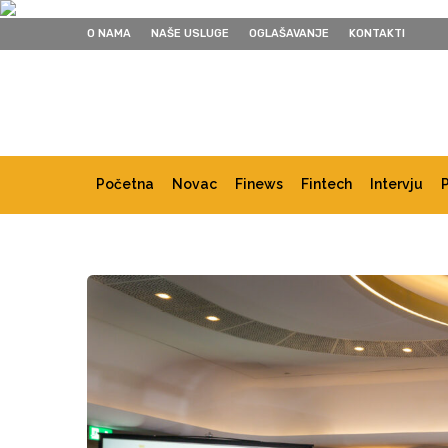
O NAMA
NAŠE USLUGE
OGLAŠAVANJE
KONTAKTI
Početna
Novac
Finews
Fintech
Intervju