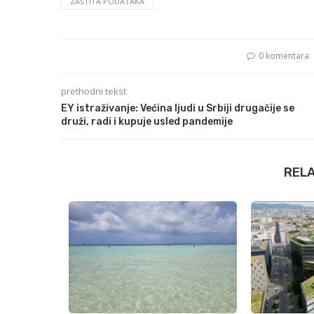
ZAŠTITA PODATAKA
0 komentara
prethodni tekst
EY istraživanje: Većina ljudi u Srbiji drugačije se
druži, radi i kupuje usled pandemije
REL