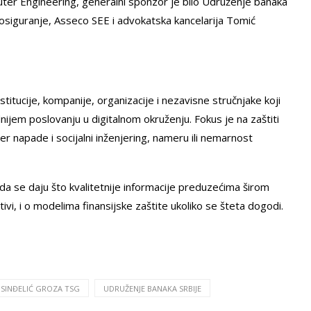
ter Engineering, generalni sponzor je bilo Udruženje banaka
 osiguranje, Asseco SEE i advokatska kancelarija Tomić
stitucije, kompanije, organizacije i nezavisne stručnjake koji
jem poslovanju u digitalnom okruženju. Fokus je na zaštiti
er napade i socijalni inženjering, nameru ili nemarnost
, i da se daju što kvalitetnije informacije preduzećima širom
i, i o modelima finansijske zaštite ukoliko se šteta dogodi.
 SINĐELIĆ GROZA TSG
UDRUŽENJE BANAKA SRBIJE