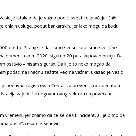
sić je istakao da je važno podići svest i o značaju ličnih
ge onlajn usluge, poput bankarskih, jer lako mogu da budu
00 odsto. Pitanje je da li smo svesni koje smo sve lične
m, na primer, tokom 2020. sigurno 20 puta kupovao onlajn. Da
am ostavio – nisam siguran. Da li je to neko mogao da
nim podacima i načinu zaštite veoma važna“, ukazao je Vasić.
 je nedavno registrovan Centar za prevenciju incidenata u
predstavlja zajednički odgovor ovog sektora na povećane
em vremenu jer znamo da će se desiti incident, ali je bitno da
ma posle“, rekao je Šehović.