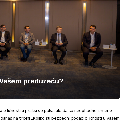
 u Vašem preduzeću?
 o ličnosti u praksi se pokazalo da su neophodne izmene
 danas na tribini „Koliko su bezbedni podaci o ličnosti u Vašem