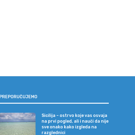
ajveća zabluda pred letovanje:
Rekordni finansijski rezult
„Neće se valjda baš...
UniCredit Grupe za drug
kvartal...
31/07/2026
23/07/2026
PREPORUČUJEMO
Sicilija – ostrvo koje vas osvaja
na prvi pogled, ali i nauči da nije
sve onako kako izgleda na
razglednici