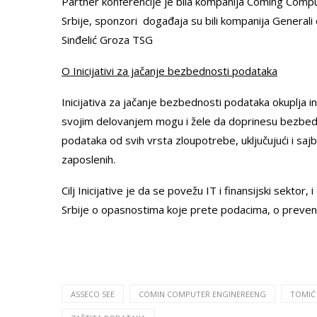
Partner konferencije je bila kompanija Coming Compu
Srbije, sponzori događaja su bili kompanija Generali
Sinđelić Groza TSG
O Inicijativi za jačanje bezbednosti podataka
Inicijativa za jačanje bezbednosti podataka okuplja in
svojim delovanjem mogu i žele da doprinesu bezbedni
podataka od svih vrsta zloupotrebe, uključujući i sajb
zaposlenih.
Cilj Inicijative je da se povežu IT i finansijski sektor
Srbije o opasnostima koje prete podacima, o preventiv
ASSECO SEE
COMIN COMPUTER ENGINEREENG
TOMIĆ