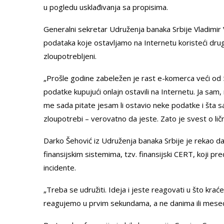
u pogledu usklađivanja sa propisima.
Generalni sekretar Udruženja banaka Srbije Vladimir Va
podataka koje ostavljamo na Internetu koristeći dru
zloupotrebljeni.
„Prošle godine zabeležen je rast e-komerca veći od 5
podatke kupujući onlajn ostavili na Internetu. Ja sa
me sada pitate jesam li ostavio neke podatke i šta s
zloupotrebi – verovatno da jeste. Zato je svest o lič
Darko Šehović iz Udruženja banaka Srbije je rekao da
finansijskim sistemima, tzv. finansijski CERT, koji 
incidente.
„Treba se udružiti. Ideja i jeste reagovati u što krać
reagujemo u prvim sekundama, a ne danima ili meseci