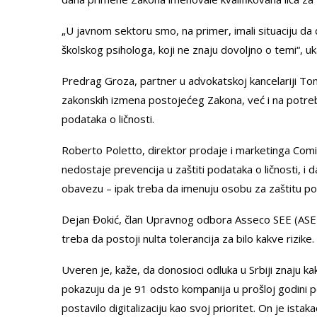
„U javnom sektoru smo, na primer, imali situaciju da 
školskog psihologa, koji ne znaju dovoljno o temi“, uk
Predrag Groza, partner u advokatskoj kancelariji To
zakonskih izmena postojećeg Zakona, već i na potreb
podataka o ličnosti.
Roberto Poletto, direktor prodaje i marketinga Comi
nedostaje prevencija u zaštiti podataka o ličnosti, 
obavezu – ipak treba da imenuju osobu za zaštitu poda
Dejan Đokić, član Upravnog odbora Asseco SEE (ASEE
treba da postoji nulta tolerancija za bilo kakve rizike.
Uveren je, kaže, da donosioci odluka u Srbiji znaju 
pokazuju da je 91 odsto kompanija u prošloj godini p
postavilo digitalizaciju kao svoj prioritet. On je i