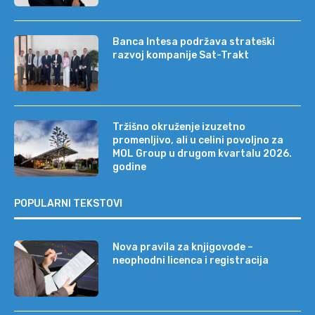
Banca Intesa podržava strateški
razvoj kompanije Sat-Trakt
Tržišno okruženje izuzetno
promenljivo, ali u celini povoljno za
MOL Group u drugom kvartalu 2026.
godine
POPULARNI TEKSTOVI
Nova pravila za knjigovođe –
neophodni licenca i registracija