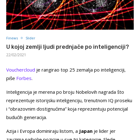
Finews
Slider
U kojoj zemlji ljudi prednjače po inteligenciji?
22/02/2021
Vouchercloud
je rangirao top 25 zemalja po inteligenciji,
piše
Forbes
.
Inteligencija je merena po broju Nobelovih nagrada što
reprezentuje istorijsku inteligenciju, trenutnom IQ proseku
i “obrazovnim dostignućima” koja reprezentuju potencijal
budućih generacija.
Azija i Evropa dominiraju listom, a
Japan
je lider jer
zauzima najbolje pozicije u sve tri kategorije. Slede