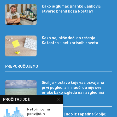
Kako je glumac Branko Janković
stvorio brend Koza Nostra?
Kako najlakše doći do rešenja
Katastra – pet korisnih saveta
PREPORUČUJEMO
Sicilija – ostrvo koje vas osvaja na
prvi pogled, ali i nauči da nije sve
onako kako izgleda na razglednici
PROČITAJ JOŠ
Neto imovina
penzijskih
Tehnološko čudo iz zapadne Srbije: