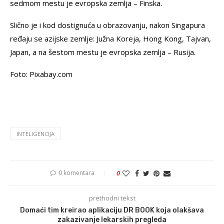
sedmom mestu je evropska zemlja – Finska.
Slično je i kod dostignuća u obrazovanju, nakon Singapura
ređaju se azijske zemlje: Južna Koreja, Hong Kong, Tajvan,
Japan, a na šestom mestu je evropska zemlja – Rusija.
Foto: Pixabay.com
INTELIGENCIJA
0 komentara
0
prethodni tekst
Domaći tim kreirao aplikaciju DR BOOK koja olakšava
zakazivanje lekarskih pregleda