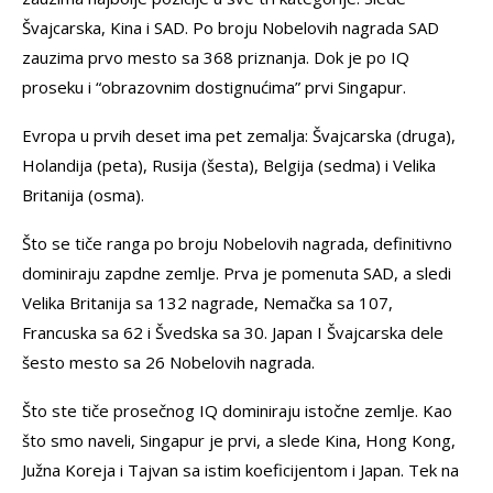
Švajcarska, Kina i SAD. Po broju Nobelovih nagrada SAD
zauzima prvo mesto sa 368 priznanja. Dok je po IQ
proseku i “obrazovnim dostignućima” prvi Singapur.
Evropa u prvih deset ima pet zemalja: Švajcarska (druga),
Holandija (peta), Rusija (šesta), Belgija (sedma) i Velika
Britanija (osma).
Što se tiče ranga po broju Nobelovih nagrada, definitivno
dominiraju zapdne zemlje. Prva je pomenuta SAD, a sledi
Velika Britanija sa 132 nagrade, Nemačka sa 107,
Francuska sa 62 i Švedska sa 30. Japan I Švajcarska dele
šesto mesto sa 26 Nobelovih nagrada.
Što ste tiče prosečnog IQ dominiraju istočne zemlje. Kao
što smo naveli, Singapur je prvi, a slede Kina, Hong Kong,
Južna Koreja i Tajvan sa istim koeficijentom i Japan. Tek na