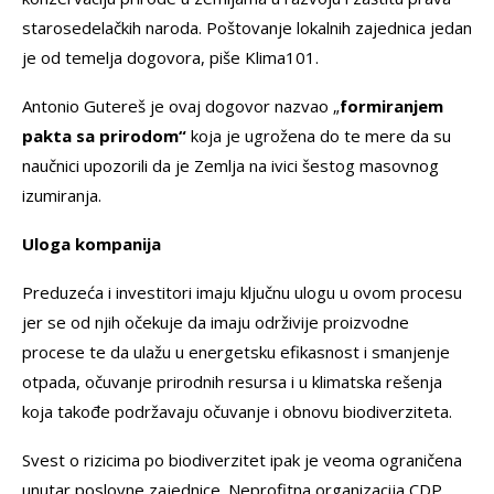
starosedelačkih naroda. Poštovanje lokalnih zajednica jedan
je od temelja dogovora, piše Klima101.
Antonio Gutereš je ovaj dogovor nazvao „
formiranjem
pakta sa prirodom“
koja je ugrožena do te mere da su
naučnici upozorili da je Zemlja na ivici šestog masovnog
izumiranja.
Uloga kompanija
Preduzeća i investitori imaju ključnu ulogu u ovom procesu
jer se od njih očekuje da imaju održivije proizvodne
procese te da ulažu u energetsku efikasnost i smanjenje
otpada, očuvanje prirodnih resursa i u klimatska rešenja
koja takođe podržavaju očuvanje i obnovu biodiverziteta.
Svest o rizicima po biodiverzitet ipak je veoma ograničena
unutar poslovne zajednice. Neprofitna organizacija CDP,