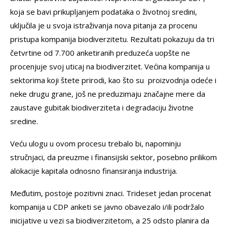
koja se bavi prikupljanjem podataka o životnoj sredini,
uključila je u svoja istraživanja nova pitanja za procenu
pristupa kompanija biodiverzitetu. Rezultati pokazuju da tri
četvrtine od 7.700 anketiranih preduzeća uopšte ne
procenjuje svoj uticaj na biodiverzitet. Većina kompanija u
sektorima koji štete prirodi, kao što su proizvodnja odeće i
neke drugu grane, još ne preduzimaju značajne mere da
zaustave gubitak biodiverziteta i degradaciju životne
sredine.
Veću ulogu u ovom procesu trebalo bi, napominju
stručnjaci, da preuzme i finansijski sektor, posebno prilikom
alokacije kapitala odnosno finansiranja industrija.
Međutim, postoje pozitivni znaci. Trideset jedan procenat
kompanija u CDP anketi se javno obavezalo i/ili podržalo
inicijative u vezi sa biodiverzitetom, a 25 odsto planira da