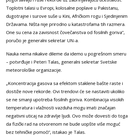
Toplotni talasi u Evropi, kolosalne poplave u Pakistanu,
dugotrajne i surove suše u Kini, Afričkom rogu i Sjedinjenim
Državama. Ništa nije prirodno u katastrofama tih razmera.
One su cena za zavisnost čovečanstva od fosilnih goriva”,
poručio je generalni sekretar UN-a.
Nauka nema nikakve dileme da idemo u pogrešnom smeru
– potvrđuje i Peteri Talas, generalni sekretar Svetske
meteorološke organizacije.
„Koncentracija gasova sa efektom staklene bašte raste i
dostiže nove rekorde. Ovi trendovi će se nastaviti ukoliko
se ne smanji upotreba fosilnih goriva. Kombinacija visokih
temperatura i vlažnosti vazduha mogu imati značajan
negativni uticaj na zdravlje ljudi. Ovo može dovesti do toga
da fizički rad na otvorenom ne bude uopšte više moguć
bez tehničke pomoći“, istakao je Talas.