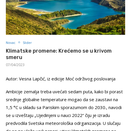
Novac
Slider
Klimatske promene: Krećemo se u krivom
smeru
07/04/2023
Autor: Vesna Lapčić, iz edicije Moć održivog poslovanja
Ambicije zemalja treba uvećati sedam puta, kako bi porast
srednje globalne temperature mogao da se zaustavi na
1,5 °C u skladu sa Pariskim sporazumom do 2030., navodi
se u izveštaju „Ujedinjeni u nauci 2022“ čiju je izradu
predvodila Svetska meteorološka odrganizacija. U slučaju
da se ne ulože veći napori, uticaj klimatskih promena na