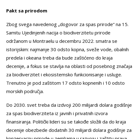
Pakt sa prirodom
Zbog svega navedenog „dogovor za spas prirode“ na 15.
Samitu Ujedinjenih nacija o biodiverzitetu prirode
održanom u Montraelu u decembru 2022. smatra se
istorijskim: najmanje 30 odsto kopna, sveže vode, obalnih
predela i okeana treba da bude zaštićeno do kraja
decenije, a fokus se stavlja na oblasti od posebnog značaja
za biodiverzitet i ekosistemsko funkcionisanje i usluge.
Trenutno je pod zaštitom 17 odsto kopnenih i 10 odsto
morskih područja.
Do 2030. svet treba da izdvoji 200 milijardi dolara godišnje
za spas biodiverziteta iz javnih i privatnih izvora
finansiranja. Politički lideri su se takođe složili da do kraja
decenije obezbede dodatnih 30 milijardi dolara godišnje za
konzervaciju prirode u zemljama u razvoju i zaštitu prava