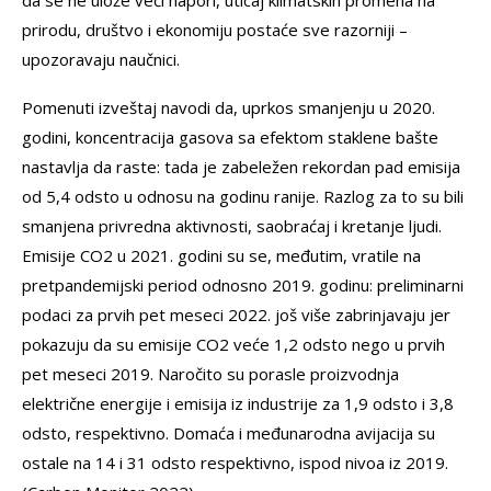
prirodu, društvo i ekonomiju postaće sve razorniji –
upozoravaju naučnici.
Pomenuti izveštaj navodi da, uprkos smanjenju u 2020.
godini, koncentracija gasova sa efektom staklene bašte
nastavlja da raste: tada je zabeležen rekordan pad emisija
od 5,4 odsto u odnosu na godinu ranije. Razlog za to su bili
smanjena privredna aktivnosti, saobraćaj i kretanje ljudi.
Emisije CO2 u 2021. godini su se, međutim, vratile na
pretpandemijski period odnosno 2019. godinu: preliminarni
podaci za prvih pet meseci 2022. još više zabrinjavaju jer
pokazuju da su emisije CO2 veće 1,2 odsto nego u prvih
pet meseci 2019. Naročito su porasle proizvodnja
električne energije i emisija iz industrije za 1,9 odsto i 3,8
odsto, respektivno. Domaća i međunarodna avijacija su
ostale na 14 i 31 odsto respektivno, ispod nivoa iz 2019.