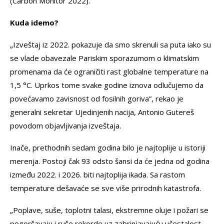
(Carbon Monitor 2022).
Kuda idemo?
„Izveštaj iz 2022. pokazuje da smo skrenuli sa puta iako su
se vlade obavezale Pariskim sporazumom o klimatskim
promenama da će ograničiti rast globalne temperature na
1,5 °C. Uprkos tome svake godine iznova odlučujemo da
povećavamo zavisnost od fosilnih goriva”, rekao je
generalni sekretar Ujedinjenih nacija, Antonio Gutereš
povodom objavljivanja izveštaja.
Inače, prethodnih sedam godina bilo je najtoplije u istoriji
merenja. Postoji čak 93 odsto šansi da će jedna od godina
između 2022. i 2026. biti najtoplija ikada. Sa rastom
temperature dešavaće se sve više prirodnih katastrofa.
„Poplave, suše, toplotni talasi, ekstremne oluje i požari se
pogoršavaju i ruše rekorde uz zabrinjavajuću učestalost.