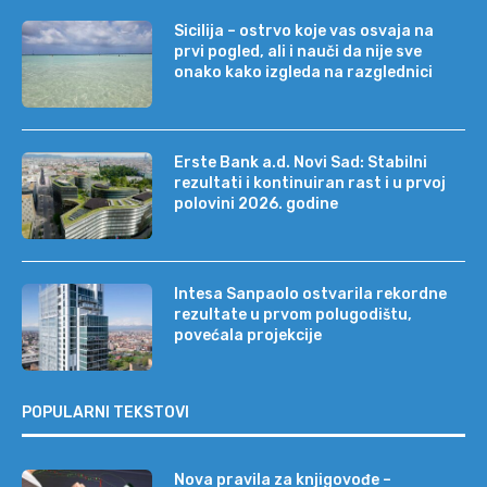
Sicilija – ostrvo koje vas osvaja na
prvi pogled, ali i nauči da nije sve
onako kako izgleda na razglednici
Erste Bank a.d. Novi Sad: Stabilni
rezultati i kontinuiran rast i u prvoj
polovini 2026. godine
Intesa Sanpaolo ostvarila rekordne
rezultate u prvom polugodištu,
povećala projekcije
POPULARNI TEKSTOVI
Nova pravila za knjigovođe –