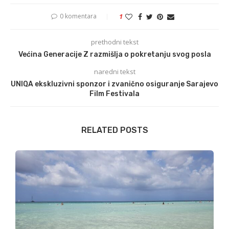
0 komentara
1
prethodni tekst
Većina Generacije Z razmišlja o pokretanju svog posla
naredni tekst
UNIQA ekskluzivni sponzor i zvanično osiguranje Sarajevo
Film Festivala
RELATED POSTS