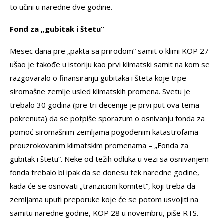
to učini u naredne dve godine.
Fond za „gubitak i štetu“
Mesec dana pre „pakta sa prirodom“ samit o klimi KOP 27
ušao je takođe u istoriju kao prvi klimatski samit na kom se
razgovaralo o finansiranju gubitaka i šteta koje trpe
siromašne zemlje usled klimatskih promena. Svetu je
trebalo 30 godina (pre tri decenije je prvi put ova tema
pokrenuta) da se potpiše sporazum o osnivanju fonda za
pomoć siromašnim zemljama pogođenim katastrofama
prouzrokovanim klimatskim promenama – „Fonda za
gubitak i štetu“. Neke od težih odluka u vezi sa osnivanjem
fonda trebalo bi ipak da se donesu tek naredne godine,
kada će se osnovati „tranzicioni komitet“, koji treba da
zemljama uputi preporuke koje će se potom usvojiti na
samitu naredne godine, KOP 28 u novembru, piše RTS.