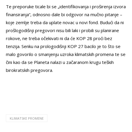
Te preporuke ticale bi se „identifikovanja i proširenja izvora
finansiranja“, odnosno dale bi odgovor na mučno pitanje –
koje zemlje treba da uplate novac u novi fond. Budući da ni
prošlogodišnji pregovori nisu bili laki i probili su planirane
rokove, ne treba očekivati ni da će KOP 28 proći bez
tenzija. Senku na prologodišnji KOP 27 bacilo je to što se
malo govorilo o smanjenju uzroka klimatskih promena te se
čini kao da se Planeta nalazi u začaranom krugu teških
birokratskih pregovora.
KLIMATSKE PROMENE