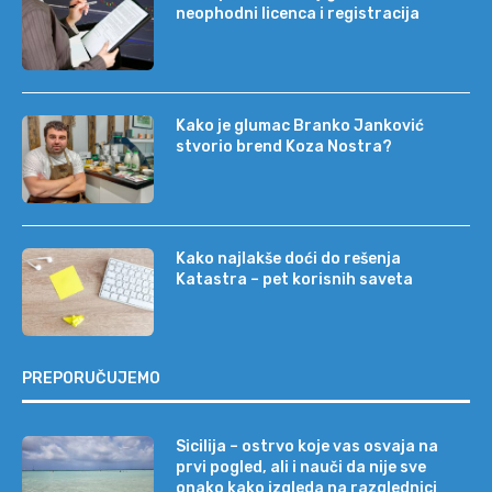
neophodni licenca i registracija
Kako je glumac Branko Janković
stvorio brend Koza Nostra?
Kako najlakše doći do rešenja
Katastra – pet korisnih saveta
PREPORUČUJEMO
Sicilija – ostrvo koje vas osvaja na
prvi pogled, ali i nauči da nije sve
onako kako izgleda na razglednici