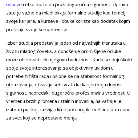
osnove
retko može da pruži dugoročnu sigurnost. Upravo
zato je važno da mladi biraju formalne studije kao temelj
svoje karijere, a kurseve i obuke koriste kao dodatak kojim
proširuju svoje kompetencije.
Izbor studija predstavlja jedan od najvažnijih trenutaka u
životu mladog čoveka, a donošenje promišljene odluke
može oblikovati celu njegovu budućnost. Kada srednjoškolci
spojе svoje interesovanje sa objektivnim uvidom u
potrebe tržišta rada i oslonе se na stabilnost formalnog
obrazovanja, otvaraju sebi vrata ka karijeri koja donosi
sigurnost, napredak i dugoročnu profesionalnu vrednost. U
vremenu brzih promena i stalnih inovacija, najvažnije je
izabrati put koji razvija i lične potencijale i veštine potrebne
za svet koji se neprestano menja.