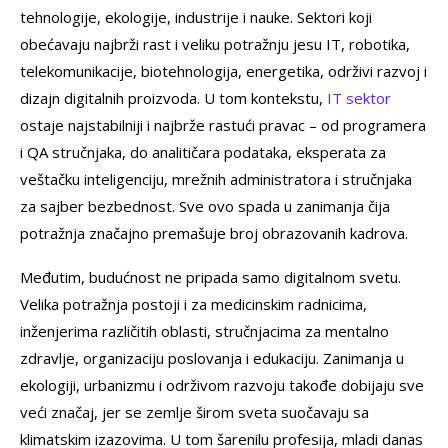
tehnologije, ekologije, industrije i nauke. Sektori koji
obećavaju najbrži rast i veliku potražnju jesu IT, robotika,
telekomunikacije, biotehnologija, energetika, održivi razvoj i
dizajn digitalnih proizvoda. U tom kontekstu,
IT sektor
ostaje najstabilniji i najbrže rastući pravac – od programera
i QA stručnjaka, do analitičara podataka, eksperata za
veštačku inteligenciju, mrežnih administratora i stručnjaka
za sajber bezbednost. Sve ovo spada u zanimanja čija
potražnja značajno premašuje broj obrazovanih kadrova.
Međutim, budućnost ne pripada samo digitalnom svetu.
Velika potražnja postoji i za medicinskim radnicima,
inženjerima različitih oblasti, stručnjacima za mentalno
zdravlje, organizaciju poslovanja i edukaciju. Zanimanja u
ekologiji, urbanizmu i održivom razvoju takođe dobijaju sve
veći značaj, jer se zemlje širom sveta suočavaju sa
klimatskim izazovima. U tom šarenilu profesija, mladi danas