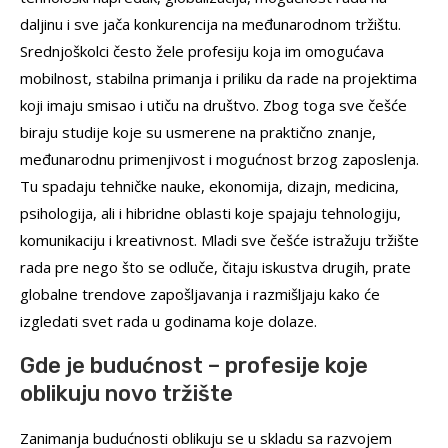
daljinu i sve jača konkurencija na međunarodnom tržištu.
Srednjoškolci često žele profesiju koja im omogućava
mobilnost, stabilna primanja i priliku da rade na projektima
koji imaju smisao i utiču na društvo. Zbog toga sve češće
biraju studije koje su usmerene na praktično znanje,
međunarodnu primenjivost i mogućnost brzog zaposlenja.
Tu spadaju tehničke nauke, ekonomija, dizajn, medicina,
psihologija, ali i hibridne oblasti koje spajaju tehnologiju,
komunikaciju i kreativnost. Mladi sve češće istražuju tržište
rada pre nego što se odluče, čitaju iskustva drugih, prate
globalne trendove zapošljavanja i razmišljaju kako će
izgledati svet rada u godinama koje dolaze.
Gde je budućnost – profesije koje
oblikuju novo tržište
Zanimanja budućnosti oblikuju se u skladu sa razvojem