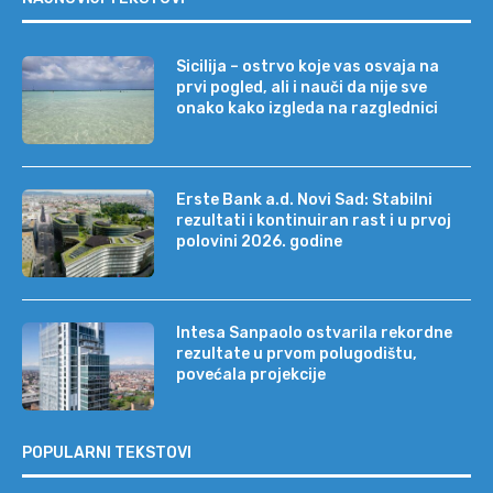
Sicilija – ostrvo koje vas osvaja na
prvi pogled, ali i nauči da nije sve
onako kako izgleda na razglednici
Erste Bank a.d. Novi Sad: Stabilni
rezultati i kontinuiran rast i u prvoj
polovini 2026. godine
Intesa Sanpaolo ostvarila rekordne
rezultate u prvom polugodištu,
povećala projekcije
POPULARNI TEKSTOVI