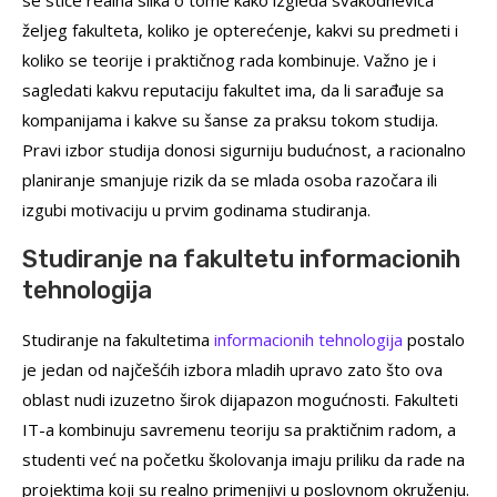
se stiče realna slika o tome kako izgleda svakodnevica
željeg fakulteta, koliko je opterećenje, kakvi su predmeti i
koliko se teorije i praktičnog rada kombinuje. Važno je i
sagledati kakvu reputaciju fakultet ima, da li sarađuje sa
kompanijama i kakve su šanse za praksu tokom studija.
Pravi izbor studija donosi sigurniju budućnost, a racionalno
planiranje smanjuje rizik da se mlada osoba razočara ili
izgubi motivaciju u prvim godinama studiranja.
Studiranje na fakultetu informacionih
tehnologija
Studiranje na fakultetima
informacionih tehnologija
postalo
je jedan od najčešćih izbora mladih upravo zato što ova
oblast nudi izuzetno širok dijapazon mogućnosti. Fakulteti
IT-a kombinuju savremenu teoriju sa praktičnim radom, a
studenti već na početku školovanja imaju priliku da rade na
projektima koji su realno primenjivi u poslovnom okruženju.