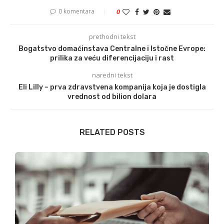
0 komentara
0
prethodni tekst
Bogatstvo domaćinstava Centralne i Istočne Evrope:
prilika za veću diferencijaciju i rast
naredni tekst
Eli Lilly – prva zdravstvena kompanija koja je dostigla
vrednost od bilion dolara
RELATED POSTS