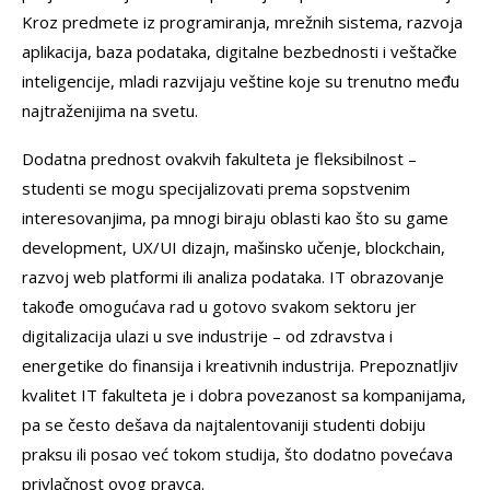
Kroz predmete iz programiranja, mrežnih sistema, razvoja
aplikacija, baza podataka, digitalne bezbednosti i veštačke
inteligencije, mladi razvijaju veštine koje su trenutno među
najtraženijima na svetu.
Dodatna prednost ovakvih fakulteta je fleksibilnost –
studenti se mogu specijalizovati prema sopstvenim
interesovanjima, pa mnogi biraju oblasti kao što su game
development, UX/UI dizajn, mašinsko učenje, blockchain,
razvoj web platformi ili analiza podataka. IT obrazovanje
takođe omogućava rad u gotovo svakom sektoru jer
digitalizacija ulazi u sve industrije – od zdravstva i
energetike do finansija i kreativnih industrija. Prepoznatljiv
kvalitet IT fakulteta je i dobra povezanost sa kompanijama,
pa se često dešava da najtalentovaniji studenti dobiju
praksu ili posao već tokom studija, što dodatno povećava
privlačnost ovog pravca.