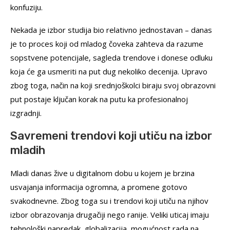
konfuziju.
Nekada je izbor studija bio relativno jednostavan – danas
je to proces koji od mladog čoveka zahteva da razume
sopstvene potencijale, sagleda trendove i donese odluku
koja će ga usmeriti na put dug nekoliko decenija. Upravo
zbog toga, način na koji srednjoškolci biraju svoj obrazovni
put postaje ključan korak na putu ka profesionalnoj
izgradnji.
Savremeni trendovi koji utiču na izbor
mladih
Mladi danas žive u digitalnom dobu u kojem je brzina
usvajanja informacija ogromna, a promene gotovo
svakodnevne. Zbog toga su i trendovi koji utiču na njihov
izbor obrazovanja drugačiji nego ranije. Veliki uticaj imaju
tehnološki napredak, globalizacija, mogućnost rada na