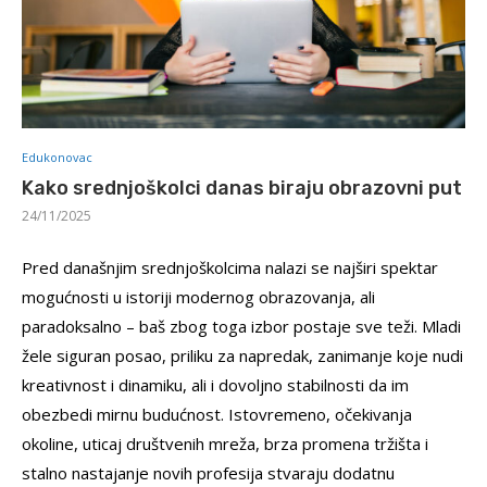
Edukonovac
Kako srednjoškolci danas biraju obrazovni put
24/11/2025
Pred današnjim srednjoškolcima nalazi se najširi spektar
mogućnosti u istoriji modernog obrazovanja, ali
paradoksalno – baš zbog toga izbor postaje sve teži. Mladi
žele siguran posao, priliku za napredak, zanimanje koje nudi
kreativnost i dinamiku, ali i dovoljno stabilnosti da im
obezbedi mirnu budućnost. Istovremeno, očekivanja
okoline, uticaj društvenih mreža, brza promena tržišta i
stalno nastajanje novih profesija stvaraju dodatnu