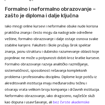
Formalno i neformalno obrazovanje –
zašto je diploma i dalje ključna
Iako mnogi online kursevi i neformalne obuke nude korisna
praktična znanja i često mogu da nadograde određene
veštine, formalno obrazovanje i dalje ostaje osnova svake
stabilne karijere. Fakulteti i škole pružaju širok spektar
znanja, jasnu strukturu i dubinsko razumevanje oblasti koje
pojedinac ne može u potpunosti dobiti kroz kratke kurseve.
Formalno obrazovanje razvija analitičko razmišljanje,
sistematičnost, sposobnost rešavanja kompleksnih
problema i profesionalnu disciplinu. Diplome koje potiču iz
akreditovanih institucija imaju međunarodnu težinu i
otvaraju vrata velikom broju kompanija i državnih institucija.
Neformalno obrazovanje, iako dragoceno, najčešće služi
kao dopuna i usavršavanje, ali
bez čvrste akademske