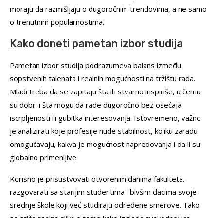
moraju da razmišljaju o dugoročnim trendovima, a ne samo
o trenutnim popularnostima.
Kako doneti pametan izbor studija
Pametan izbor studija podrazumeva balans između
sopstvenih talenata i realnih mogućnosti na tržištu rada.
Mladi treba da se zapitaju šta ih stvarno inspiriše, u čemu
su dobri i šta mogu da rade dugoročno bez osećaja
iscrpljenosti ili gubitka interesovanja. Istovremeno, važno
je analizirati koje profesije nude stabilnost, koliku zaradu
omogućavaju, kakva je mogućnost napredovanja i da li su
globalno primenljive.
Korisno je prisustvovati otvorenim danima fakulteta,
razgovarati sa starijim studentima i bivšim đacima svoje
srednje škole koji već studiraju određene smerove. Tako