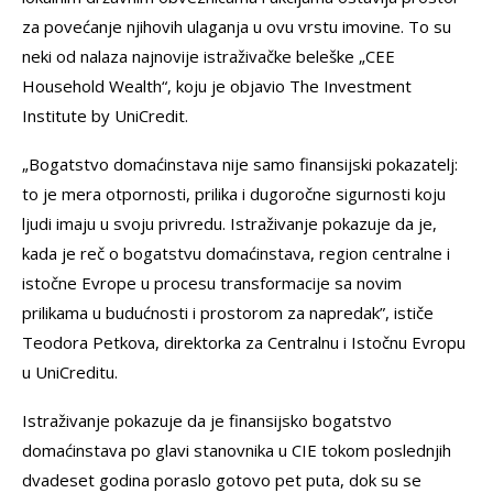
za povećanje njihovih ulaganja u ovu vrstu imovine. To su
neki od nalaza najnovije istraživačke beleške „CEE
Household Wealth“, koju je objavio The Investment
Institute by UniCredit.
„Bogatstvo domaćinstava nije samo finansijski pokazatelj:
to je mera otpornosti, prilika i dugoročne sigurnosti koju
ljudi imaju u svoju privredu. Istraživanje pokazuje da je,
kada je reč o bogatstvu domaćinstava, region centralne i
istočne Evrope u procesu transformacije sa novim
prilikama u budućnosti i prostorom za napredak”, ističe
Teodora Petkova, direktorka za Centralnu i Istočnu Evropu
u UniCreditu.
Istraživanje pokazuje da je finansijsko bogatstvo
domaćinstava po glavi stanovnika u CIE tokom poslednjih
dvadeset godina poraslo gotovo pet puta, dok su se