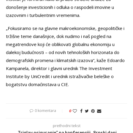
donošenje investicionih i odluka o raspodeli imovine u
izazovnim i turbulentnim vremenima.
„Fokusiramo se na glavne makroekonomske, geopolitičke i
tržišne teme današnjice, dok nudimo i naš pogled na
megatrendove koji će oblikovati globalnu ekonomiju u
dalekoj budućnosti – od novih tehnoloških horizonata do
demografskih promena i klimatskih izazova“, kaže Edoardo
Kampanela, direktor i glavni urednik The Investment
Institute by UniCredit i urednik istraživačke beleške o
bogatstvu domaćinstava u CIE.
0 komentara
0
prethodni tekst
„Triglav osiguranje” na konferenciji „Srpski dani