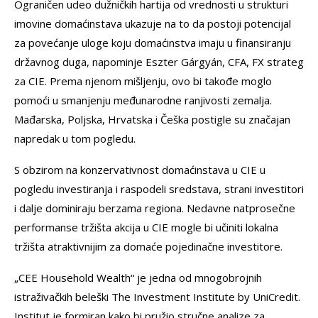
Ograničen udeo dužničkih hartija od vrednosti u strukturi
imovine domaćinstava ukazuje na to da postoji potencijal
za povećanje uloge koju domaćinstva imaju u finansiranju
državnog duga, napominje Eszter Gárgyán, CFA, FX strateg
za CIE. Prema njenom mišljenju, ovo bi takođe moglo
pomoći u smanjenju međunarodne ranjivosti zemalja.
Mađarska, Poljska, Hrvatska i Češka postigle su značajan
napredak u tom pogledu.
S obzirom na konzervativnost domaćinstava u CIE u
pogledu investiranja i raspodeli sredstava, strani investitori
i dalje dominiraju berzama regiona. Nedavne natprosečne
performanse tržišta akcija u CIE mogle bi učiniti lokalna
tržišta atraktivnijim za domaće pojedinačne investitore.
„CEE Household Wealth“ je jedna od mnogobrojnih
istraživačkih beleški The Investment Institute by UniCredit.
Institut je formiran kako bi pružio stručne analize za