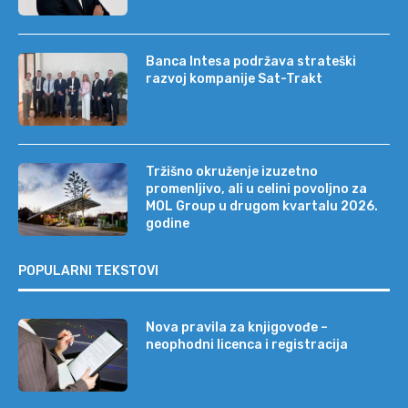
Banca Intesa podržava strateški
razvoj kompanije Sat-Trakt
Tržišno okruženje izuzetno
promenljivo, ali u celini povoljno za
MOL Group u drugom kvartalu 2026.
godine
POPULARNI TEKSTOVI
Nova pravila za knjigovođe –
neophodni licenca i registracija