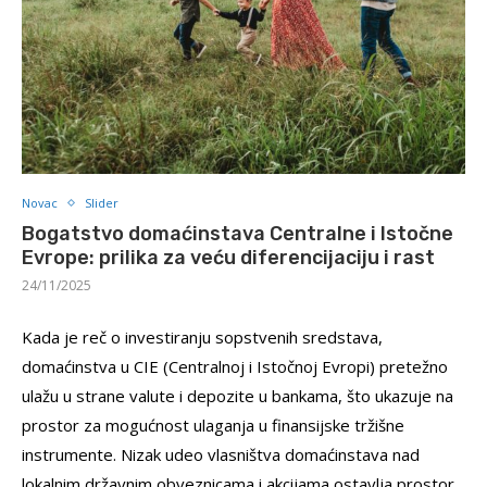
Novac
Slider
Bogatstvo domaćinstava Centralne i Istočne
Evrope: prilika za veću diferencijaciju i rast
24/11/2025
Kada je reč o investiranju sopstvenih sredstava,
domaćinstva u CIE (Centralnoj i Istočnoj Evropi) pretežno
ulažu u strane valute i depozite u bankama, što ukazuje na
prostor za mogućnost ulaganja u finansijske tržišne
instrumente. Nizak udeo vlasništva domaćinstava nad
lokalnim državnim obveznicama i akcijama ostavlja prostor