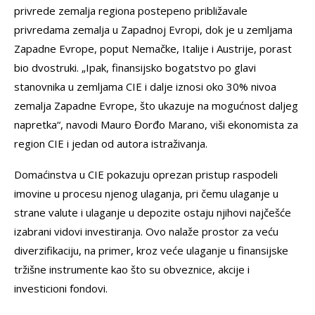
privrede zemalja regiona postepeno približavale
privredama zemalja u Zapadnoj Evropi, dok je u zemljama
Zapadne Evrope, poput Nemačke, Italije i Austrije, porast
bio dvostruki. „Ipak, finansijsko bogatstvo po glavi
stanovnika u zemljama CIE i dalje iznosi oko 30% nivoa
zemalja Zapadne Evrope, što ukazuje na mogućnost daljeg
napretka“, navodi Mauro Đorđo Marano, viši ekonomista za
region CIE i jedan od autora istraživanja.
Domaćinstva u CIE pokazuju oprezan pristup raspodeli
imovine u procesu njenog ulaganja, pri čemu ulaganje u
strane valute i ulaganje u depozite ostaju njihovi najčešće
izabrani vidovi investiranja. Ovo nalaže prostor za veću
diverzifikaciju, na primer, kroz veće ulaganje u finansijske
tržišne instrumente kao što su obveznice, akcije i
investicioni fondovi.