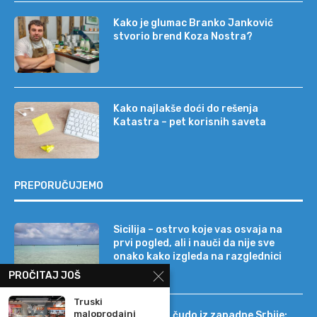
Kako je glumac Branko Janković
stvorio brend Koza Nostra?
Kako najlakše doći do rešenja
Katastra – pet korisnih saveta
PREPORUČUJEMO
Sicilija – ostrvo koje vas osvaja na
prvi pogled, ali i nauči da nije sve
onako kako izgleda na razglednici
PROČITAJ JOŠ
Truski
maloprodajni
Tehnološko čudo iz zapadne Srbije: