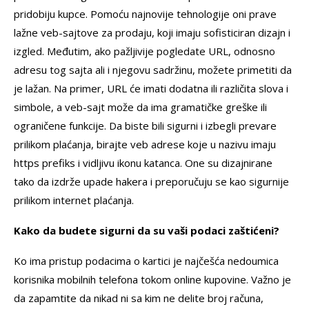
pridobiju kupce. Pomoću najnovije tehnologije oni prave
lažne veb-sajtove za prodaju, koji imaju sofisticiran dizajn i
izgled. Međutim, ako pažljivije pogledate URL, odnosno
adresu tog sajta ali i njegovu sadržinu, možete primetiti da
je lažan. Na primer, URL će imati dodatna ili različita slova i
simbole, a veb-sajt može da ima gramatičke greške ili
ograničene funkcije. Da biste bili sigurni i izbegli prevare
prilikom plaćanja, birajte veb adrese koje u nazivu imaju
https prefiks i vidljivu ikonu katanca. One su dizajnirane
tako da izdrže upade hakera i preporučuju se kao sigurnije
prilikom internet plaćanja.
Kako da budete sigurni da su vaši podaci zaštićeni?
Ko ima pristup podacima o kartici je najčešća nedoumica
korisnika mobilnih telefona tokom online kupovine. Važno je
da zapamtite da nikad ni sa kim ne delite broj računa,