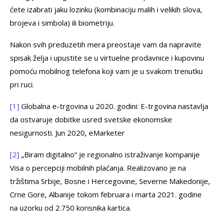
ćete izabrati jaku lozinku (kombinaciju malih i velikih slova,
brojeva i simbola) ili biometriju.
Nakon svih preduzetih mera preostaje vam da napravite
spisak želja i upustite se u virtuelne prodavnice i kupovinu
pomoću mobilnog telefona koji vam je u svakom trenutku
pri ruci.
[1]
Globalna e-trgovina u 2020. godini: E-trgovina nastavlja
da ostvaruje dobitke usred svetske ekonomske
nesigurnosti. Jun 2020, eMarketer
[2]
„Biram digitalno“ je regionalno istraživanje kompanije
Visa o percepciji mobilnih plaćanja. Realizovano je na
tržištima Srbije, Bosne i Hercegovine, Severne Makedonije,
Crne Gore, Albanije tokom februara i marta 2021. godine
na uzorku od 2.750 korisnika kartica.