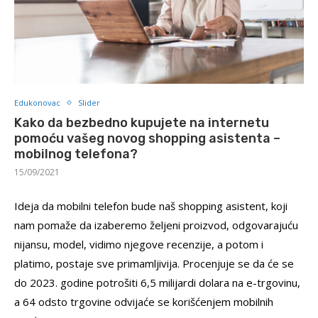
Edukonovac
Slider
Kako da bezbedno kupujete na internetu
pomoću vašeg novog shopping asistenta –
mobilnog telefona?
15/09/2021
Ideja da mobilni telefon bude naš shopping asistent, koji
nam pomaže da izaberemo željeni proizvod, odgovarajuću
nijansu, model, vidimo njegove recenzije, a potom i
platimo, postaje sve primamljivija. Procenjuje se da će se
do 2023. godine potrošiti 6,5 milijardi dolara na e-trgovinu,
a 64 odsto trgovine odvijaće se korišćenjem mobilnih