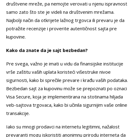
društvene mreže, pa nemojte verovati u njenu ispravnost
samo zato što ste je videli na društvenim mrežama.
Najbolji način da otkrijete lažnog trgovca ili prevaru je da
potražite recenzije i proverite autentičnost sajta pre
kupovine.
Kako da znate da je sajt bezbedan?
Pre svega, važno je imati u vidu da finansijske institucije
vrše zaštitu vaših uplata koristeći višestruke nivoe
sigurnosti, kako bi sprečile prevare i krađu vaših podataka.
Bezbedan sajt za kupovinu može se prepoznati po oznaci
Visa Secure, koja je implementirana na stotinama hiljada
veb-sajtova trgovaca, kako bi učinila sigurnijim vaše online
transakcije.
Iako su mnogi prodavci na internetu legitimni, nažalost
prevaranti mogu iskoristiti anonimnu prirodu interneta da