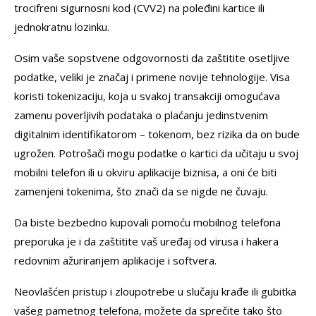
trocifreni sigurnosni kod (CVV2) na poleđini kartice ili
jednokratnu lozinku.
Osim vaše sopstvene odgovornosti da zaštitite osetljive
podatke, veliki je značaj i primene novije tehnologije. Visa
koristi tokenizaciju, koja u svakoj transakciji omogućava
zamenu poverljivih podataka o plaćanju jedinstvenim
digitalnim identifikatorom – tokenom, bez rizika da on bude
ugrožen. Potrošači mogu podatke o kartici da učitaju u svoj
mobilni telefon ili u okviru aplikacije biznisa, a oni će biti
zamenjeni tokenima, što znači da se nigde ne čuvaju.
Da biste bezbedno kupovali pomoću mobilnog telefona
preporuka je i da zaštitite vaš uređaj od virusa i hakera
redovnim ažuriranjem aplikacije i softvera.
Neovlašćen pristup i zloupotrebe u slučaju krađe ili gubitka
vašeg pametnog telefona, možete da sprečite tako što