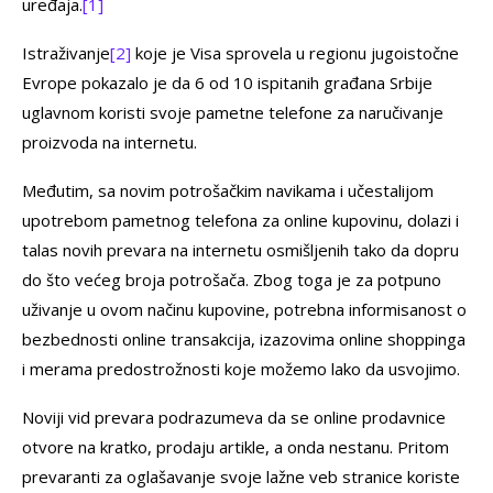
uređaja.
[1]
Istraživanje
[2]
koje je Visa sprovela u regionu jugoistočne
Evrope pokazalo je da 6 od 10 ispitanih građana Srbije
uglavnom koristi svoje pametne telefone za naručivanje
proizvoda na internetu.
Međutim, sa novim potrošačkim navikama i učestalijom
upotrebom pametnog telefona za online kupovinu, dolazi i
talas novih prevara na internetu osmišljenih tako da dopru
do što većeg broja potrošača. Zbog toga je za potpuno
uživanje u ovom načinu kupovine, potrebna informisanost o
bezbednosti online transakcija, izazovima online shoppinga
i merama predostrožnosti koje možemo lako da usvojimo.
Noviji vid prevara podrazumeva da se online prodavnice
otvore na kratko, prodaju artikle, a onda nestanu. Pritom
prevaranti za oglašavanje svoje lažne veb stranice koriste