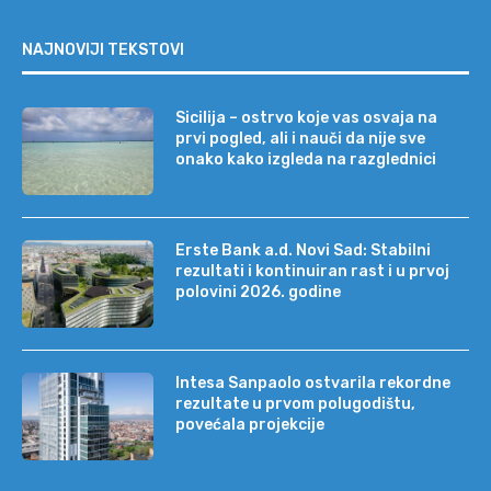
NAJNOVIJI TEKSTOVI
Sicilija – ostrvo koje vas osvaja na
prvi pogled, ali i nauči da nije sve
onako kako izgleda na razglednici
Erste Bank a.d. Novi Sad: Stabilni
rezultati i kontinuiran rast i u prvoj
polovini 2026. godine
Intesa Sanpaolo ostvarila rekordne
rezultate u prvom polugodištu,
povećala projekcije