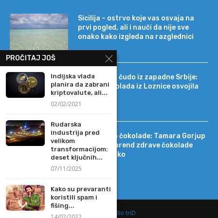
Sicilija – ostrvo koje vas osvaja na
prvi pogled, ali i nauči da nije sve
onako kako izgleda na razglednici
PROČITAJ JOŠ
Indijska vlada
Tehnološko čudo iz zapadne Srbije:
planira da zabrani
kako je čokolada iz Loznice osvojila
kriptovalute, ali...
22 tržišta
02/02/2021
Rudarska
industrija pred
Od DIF-a do čokolade: Tamara Gorjup
velikom
pokrenula brend zdrave čokolade
transformacijom:
Kapetan Koko
deset ključnih...
07/11/2025
Kako su prevaranti
koristili spam i
fišing...
@2019 -
Studio triD
14/02/2022