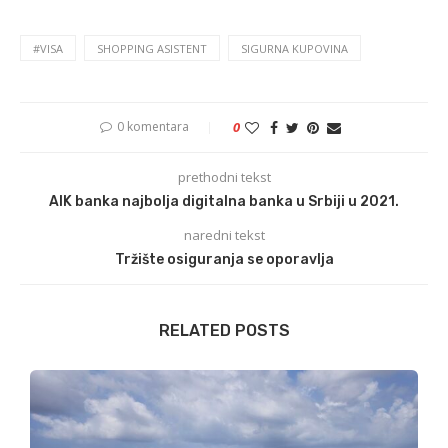
#VISA
SHOPPING ASISTENT
SIGURNA KUPOVINA
0 komentara
0
prethodni tekst
AIK banka najbolja digitalna banka u Srbiji u 2021.
naredni tekst
Tržište osiguranja se oporavlja
RELATED POSTS