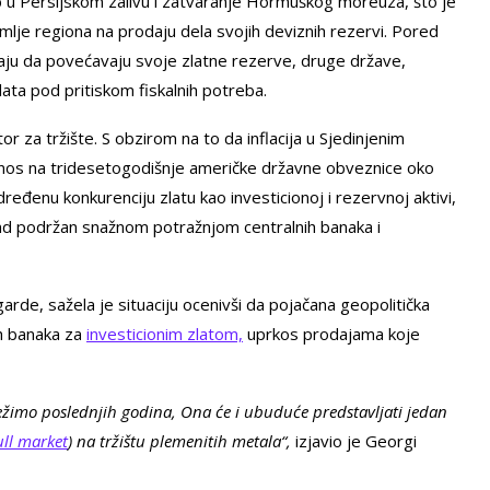
ob u Persijskom zalivu i zatvaranje Hormuškog moreuza, što je
emlje regiona na prodaju dela svojih deviznih rezervi. Pored
ljaju da povećavaju svoje zlatne rezerve, druge države,
zlata pod pritiskom fiskalnih potreba.
r za tržište. S obzirom na to da inflacija u Sjedinjenim
rinos na tridesetogodišnje američke državne obveznice oko
dređenu konkurenciju zlatu kao investicionoj i rezervnoj aktivi,
end podržan snažnom potražnjom centralnih banaka i
rde, sažela je situaciju ocenivši da pojačana geopolitička
ih banaka za
investicionim zlatom,
uprkos prodajama koje
ležimo poslednjih godina, Ona će i ubuduće predstavljati jedan
ll market
) na tržištu plemenitih metala“,
izjavio je Georgi