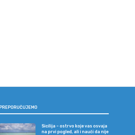
cilija – ostrvo koje vas osvaja na
Najveća zabluda pred letova
prvi...
„Neće se valjda baš...
04/08/2026
31/07/2026
PREPORUČUJEMO
Sicilija – ostrvo koje vas osvaja
na prvi pogled, ali i nauči da nije