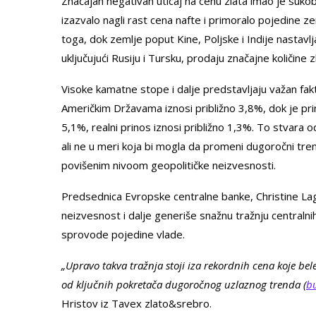
Značajan negativan uticaj na cenu zlata imao je suk
izazvalo nagli rast cena nafte i primoralo pojedine z
toga, dok zemlje poput Kine, Poljske i Indije nastav
uključujući Rusiju i Tursku, prodaju značajne količine 
Visoke kamatne stope i dalje predstavljaju važan fakto
Američkim Državama iznosi približno 3,8%, dok je p
5,1%, realni prinos iznosi približno 1,3%. To stvara o
ali ne u meri koja bi mogla da promeni dugoročni tr
povišenim nivoom geopolitičke neizvesnosti.
Predsednica Evropske centralne banke, Christine Laga
neizvesnost i dalje generiše snažnu tražnju centraln
sprovode pojedine vlade.
„Upravo takva tražnja stoji iza rekordnih cena koje be
od ključnih pokretača dugoročnog uzlaznog trenda (
bu
Hristov iz Tavex zlato&srebro.