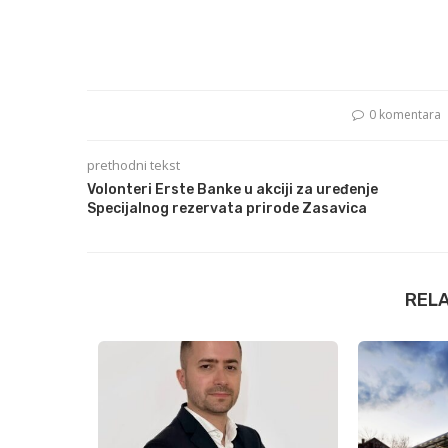
0 komentara
prethodni tekst
Volonteri Erste Banke u akciji za uređenje
Specijalnog rezervata prirode Zasavica
REL