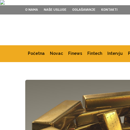
O NAMA
NAŠE USLUGE
OGLAŠAVANJE
KONTAKTI
Početna
Novac
Finews
Fintech
Intervju