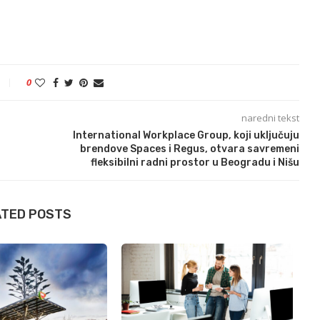
0
naredni tekst
International Workplace Group, koji uključuju
brendove Spaces i Regus, otvara savremeni
fleksibilni radni prostor u Beogradu i Nišu
ATED POSTS