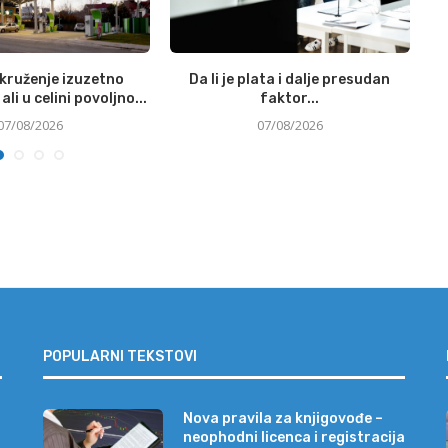
okruženje izuzetno
Da li je plata i dalje presudan
Si
ali u celini povoljno...
faktor...
07/08/2026
07/08/2026
POPULARNI TEKSTOVI
Nova pravila za knjigovođe –
neophodni licenca i registracija