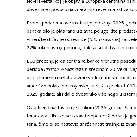
Novi izveštaj koji je objavila Evropska centralna ban
obveznice i postalo najznačajnija rezervna aktiva ko
Prema podacima ove institucije, do kraja 2025. godin
banaka bilo je plasirano u zlatne poluge, što preds
Američke državne obveznice (
U.S. Treasuries
) zauzel
22% tokom istog perioda, dok su sredstva denomino
ECB procenjuje da centralne banke trenutno poseduju
perioda
Bretton Woods
sistem
sredinom 20. veka. Nagl
ovaj plemeniti metal zauzme vodeće mesto među reze
američkih dolara po trojanskoj unci, što je oko 1.00
2026. godine, ali i dalje dvostruko više nego u istom
Ovaj trend nastavljen je i tokom 2026. godine. Sam
tona zlata. Ukoliko se takav tempo održi do kraja go
tona, čime bi se nastavio snažan rast tražnje iz zvan