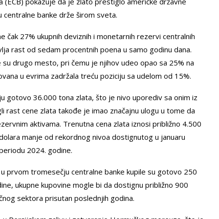
ka (ECB) pokazuje da je zlato prestiglo američke državne
ju centralne banke drže širom sveta.
e čak 27% ukupnih deviznih i monetarnih rezervi centralnih
tavlja rast od sedam procentnih poena u samo godinu dana.
e su drugo mesto, pri čemu je njihov udeo opao sa 25% na
vana u evrima zadržala treću poziciju sa udelom od 15%.
 gotovo 36.000 tona zlata, što je nivo uporediv sa onim iz
i rast cene zlata takođe je imao značajnu ulogu u tome da
rvnim aktivama. Trenutna cena zlata iznosi približno 4.500
0 dolara manje od rekordnog nivoa dostignutog u januaru
 periodu 2024. godine.
o u prvom tromesečju centralne banke kupile su gotovo 250
dine, ukupne kupovine mogle bi da dostignu približno 900
ičnog sektora prisutan poslednjih godina.