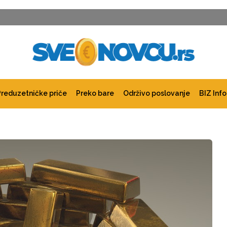
Preduzetničke priče
Preko bare
Održivo poslovanje
BIZ Info