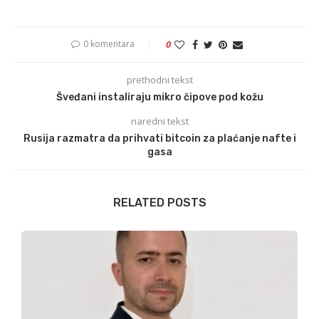
0 komentara
0
prethodni tekst
Šveđani instaliraju mikro čipove pod kožu
naredni tekst
Rusija razmatra da prihvati bitcoin za plaćanje nafte i
gasa
RELATED POSTS