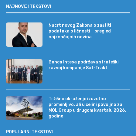
NAJNOVIJI TEKSTOVI
Nacrt novog Zakona o zaštiti
podataka o ličnosti – pregled
najznačajnih novina
Banca Intesa podržava strateški
razvoj kompanije Sat-Trakt
Tržišno okruženje izuzetno
promenljivo, ali u celini povoljno za
MOL Group u drugom kvartalu 2026.
godine
POPULARNI TEKSTOVI