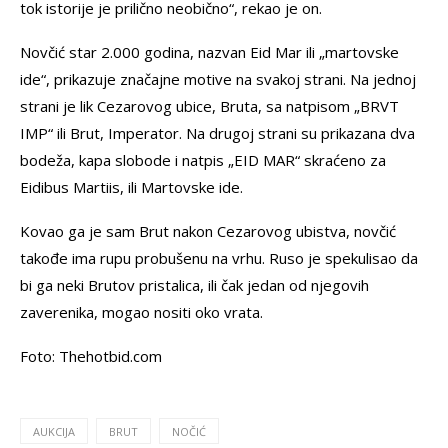
tok istorije je prilično neobično“, rekao je on.
Novčić star 2.000 godina, nazvan Eid Mar ili „martovske
ide“, prikazuje značajne motive na svakoj strani. Na jednoj
strani je lik Cezarovog ubice, Bruta, sa natpisom „BRVT
IMP“ ili Brut, Imperator. Na drugoj strani su prikazana dva
bodeža, kapa slobode i natpis „EID MAR“ skraćeno za
Eidibus Martiis, ili Martovske ide.
Kovao ga je sam Brut nakon Cezarovog ubistva, novčić
takođe ima rupu probušenu na vrhu. Ruso je spekulisao da
bi ga neki Brutov pristalica, ili čak jedan od njegovih
zaverenika, mogao nositi oko vrata.
Foto: Thehotbid.com
AUKCIJA
BRUT
NOČIĆ