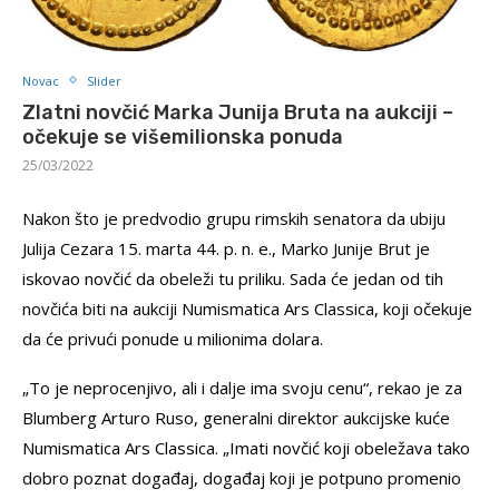
Novac
Slider
Zlatni novčić Marka Junija Bruta na aukciji –
očekuje se višemilionska ponuda
25/03/2022
Nakon što je predvodio grupu rimskih senatora da ubiju
Julija Cezara 15. marta 44. p. n. e., Marko Junije Brut je
iskovao novčić da obeleži tu priliku. Sada će jedan od tih
novčića biti na aukciji Numismatica Ars Classica, koji očekuje
da će privući ponude u milionima dolara.
„To je neprocenjivo, ali i dalje ima svoju cenu“, rekao je za
Blumberg Arturo Ruso, generalni direktor aukcijske kuće
Numismatica Ars Classica. „Imati novčić koji obeležava tako
dobro poznat događaj, događaj koji je potpuno promenio