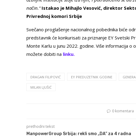
način.“
Istakao je Mihajlo Vesović, direktor Sekto
Privrednoj komori Srbije
Svečano proglašenje nacionalnog pobednika biće odr
predstavnik će konkurisati za priznanje EY Svetski P
Monte Karlu u junu 2022. godine. Više informacija 
možete dobiti na
linku.
DRAGAN FILIPOVIĆ
EY PREDUZETNIK GODINE
GENERA
MILAN LJUŠIĆ
0 komentara
prethodni tekst
ManpowerGroup Srbija: rekli smo „DA“ za 4 radna