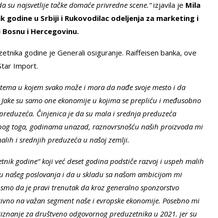
 su najsvetlije tačke domaće privredne scene.“
izjavila je
Mila
 godine u Srbiji i Rukovodilac odeljenja za marketing i
i Bosnu i Hercegovinu.
tnika godine je Generali osiguranje. Raiffeisen banka, ove
Star Import.
istema u kojem svako može i mora da nađe svoje mesto i da
Jake su samo one ekonomije u kojima se prepliću i međusobno
h preduzeća. Činjenica je da su mala i srednja preduzeća
š zbog toga, godinama unazad, raznovrsnošću naših proizvoda mi
lih i srednjih preduzeća u našoj zemlji.
tnik godine“ koji već deset godina podstiče razvoj i uspeh malih
su našeg poslovanja i da u skladu sa našom ambicijom mi
 smo da je pravi trenutak da kroz generalno sponzorstvo
ativno na važan segment naše i evropske ekonomije. Posebno mi
 priznanje za društveno odgovornog preduzetnika u 2021. jer su