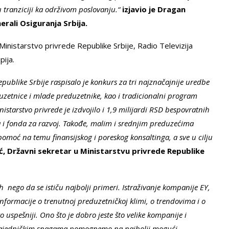
 tranziciji ka održivom poslovanju.“
izjavio je Dragan
rali Osiguranja Srbija.
inistarstvo privrede Republike Srbije, Radio Televizija
pija.
publike Srbije raspisalo je konkurs za tri najznačajnije uredbe
zetnice i mlade preduzetnike, kao i tradicionalni program
istarstvo privrede je izdvojilo i 1,9 milijardi RSD bespovratnih
 i fonda za razvoj. Takođe, malim i srednjim preduzećima
omoć na temu finansijskog i poreskog konsaltinga, a sve u cilju
šić, Državni sekretar u Ministarstvu privrede Republike
h nego da se ističu najbolji primeri. Istraživanje kompanije EY,
informacije o trenutnoj preduzetničkoj klimi, o trendovima i o
o uspešniji. Ono što je dobro jeste što velike kompanije i
 da zajedničkim snagama pomognemo na najbolji mogući