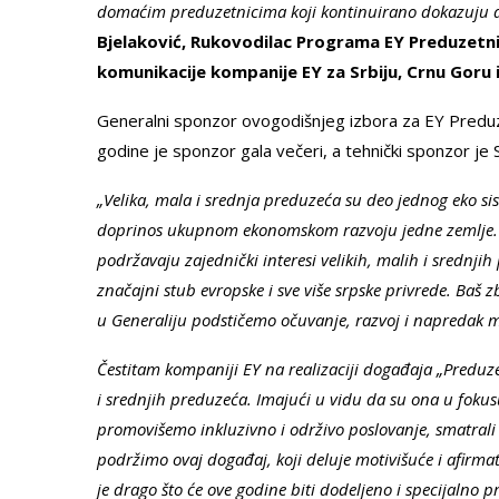
domaćim preduzetnicima koji kontinuirano dokazuju da
Bjelaković, Rukovodilac Programa EY Preduzetnik
komunikacije kompanije EY za Srbiju, Crnu Goru 
Generalni sponzor ovogodišnjeg izbora za EY Preduze
godine je sponzor gala večeri, a tehnički sponzor je 
„Velika, mala i srednja preduzeća su deo jednog eko s
doprinos ukupnom ekonomskom razvoju jedne zemlje. 
podržavaju zajednički interesi velikih, malih i srednji
značajni stub evropske i sve više srpske privrede. Ba
u Generaliju podstičemo očuvanje, razvoj i napredak ma
Čestitam kompaniji EY na realizaciji događaja „Preduze
i srednjih preduzeća. Imajući u vidu da su ona u foku
promovišemo inkluzivno i održivo poslovanje, smatrali
podržimo ovaj događaj, koji deluje motivišuće i afirm
je drago što će ove godine biti dodeljeno i specijalno