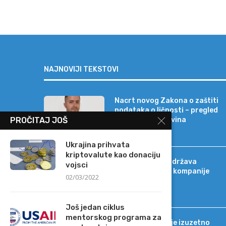
NAJNOVIJI TEKSTOVI
Nacrt novog Zakona o zaštiti
podataka o ličnosti – pregled
PROČITAJ JOŠ
najznačajnih novina
Ukrajina prihvata
kriptovalute kao donaciju
Banca Intesa podržava
vojsci
strateški razvoj kompanije
02/03/2022
Sat-Trakt
Još jedan ciklus
mentorskog programa za
Tržišno okruženje izuzetno