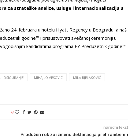
ra za strateške analize, usluge i internacionalizaciju u
žano 24. februara u hotelu Hyatt Regency u Beogradu, a naš
reduzetnik godine™ i prisustvovati svečanoj ceremoniji u
o ovogodišnjim kandidatima programa EY Preduzetnik godine™
LI OSIGURANJE
MIHAJLO VESOVIĆ
MILA BJELAKOVIĆ
0
naredni tekst
Produžen rok za izmenu deklaracija prehrambenih