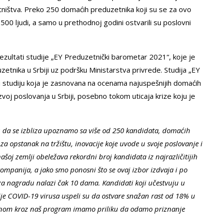
etništva. Preko 250 domaćih preduzetnika koji su se za ovo
500 ljudi, a samo u prethodnoj godini ostvarili su poslovni
 rezultati studije „EY Preduzetnički barometar 2021“, koje je
tnika u Srbiji uz podršku Ministarstva privrede. Studija „EY
 studiju koja je zasnovana na ocenama najuspešnijih domaćih
voj poslovanja u Srbiji, posebno tokom uticaja krize koju je
u da se izbliza upoznamo sa više od 250 kandidata, domaćih
za opstanak na tržištu, inovacije koje uvode u svoje poslovanje i
šoj zemlji obeležava rekordni broj kandidata iz najrazličitijih
 kompanija, a jako smo ponosni što se ovaj izbor izdvaja i po
za nagradu nalazi čak 10 dama. Kandidati koji učestvuju u
e COVID-19 virusa uspeli su da ostvare snažan rast od 18% u
dnom kroz naš program imamo priliku da odamo priznanje