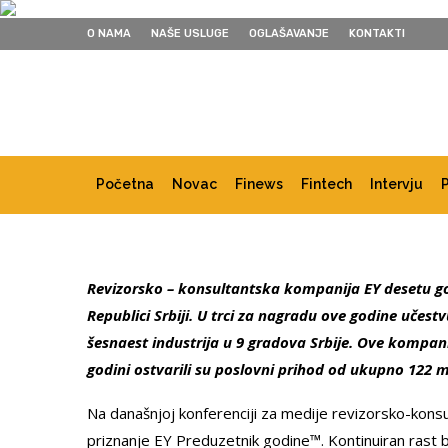
O NAMA
NAŠE USLUGE
OGLAŠAVANJE
KONTAKTI
Početna
Novac
Finews
Fintech
Intervju
Revizorsko – konsultantska kompanija EY desetu g
Republici Srbiji. U trci za nagradu ove godine učes
šesnaest industrija u 9 gradova Srbije. Ove kompani
godini ostvarili su poslovni prihod od ukupno 122 m
Na današnjoj konferenciji za medije revizorsko-konsu
priznanje EY Preduzetnik godine™. Kontinuiran rast b