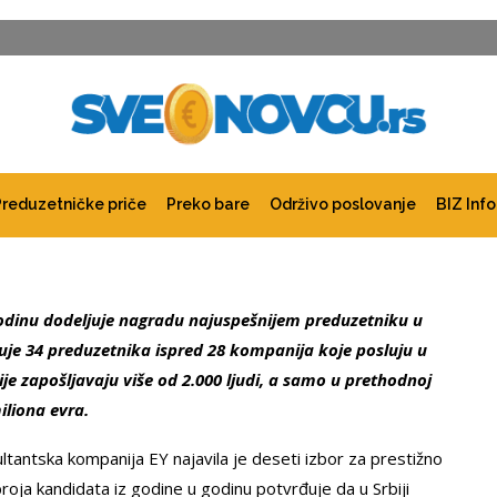
Preduzetničke priče
Preko bare
Održivo poslovanje
BIZ Info
odinu dodeljuje nagradu najuspešnijem preduzetniku u
tvuje 34 preduzetnika ispred 28 kompanija koje posluju u
je zapošljavaju više od 2.000 ljudi, a samo u prethodnoj
iliona evra.
ltantska kompanija EY najavila je deseti izbor za prestižno
roja kandidata iz godine u godinu potvrđuje da u Srbiji