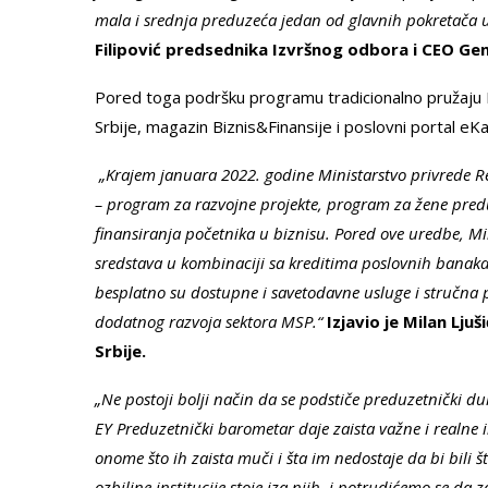
mala i srednja preduzeća jedan od glavnih pokretača u
Filipović predsednika Izvršnog odbora i CEO Gene
Pored toga podršku programu tradicionalno pružaju M
Srbije, magazin Biznis&Finansije i poslovni portal eKa
„Krajem januara 2022. godine Ministarstvo privrede Re
– program za razvojne projekte, program za žene predu
finansiranja početnika u biznisu. Pored ove uredbe, Min
sredstava u kombinaciji sa kreditima poslovnih banaka
besplatno su dostupne i savetodavne usluge i stručna p
dodatnog razvoja sektora MSP.“
Izjavio je Milan Lju
Srbije.
„Ne postoji bolji način da se podstiče preduzetnički du
EY Preduzetnički barometar daje zaista važne i realne 
onome što ih zaista muči i šta im nedostaje da bi bili št
ozbiljne institucije stoje iza njih, i potrudićemo se