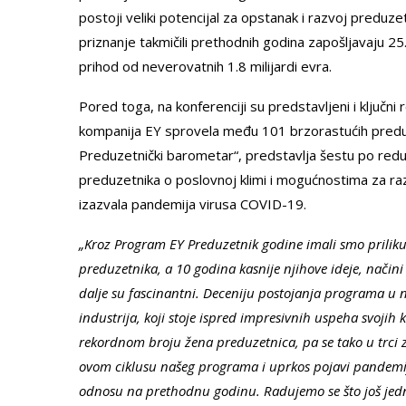
postoji veliki potencijal za opstanak i razvoj preduz
priznanje takmičili prethodnih godina zapošljavaju 25.
prihod od neverovatnih 1.8 milijardi evra.
Pored toga, na konferenciji su predstavljeni i ključni
kompanija EY sprovela među 101 brzorastućih preduze
Preduzetnički barometar“, predstavlja šestu po redu
preduzetnika o poslovnoj klimi i mogućnostima za raz
izazvala pandemija virusa COVID-19.
„Kroz Program EY Preduzetnik godine imali smo prilik
preduzetnika, a 10 godina kasnije njihove ideje, načini 
dalje su fascinantni. Deceniju postojanja programa u na
industrija, koji stoje ispred impresivnih uspeha svojih
rekordnom broju žena preduzetnica, pa se tako u trci 
ovom ciklusu našeg programa i uprkos pojavi pandemij
odnosu na prethodnu godinu. Radujemo se što još je