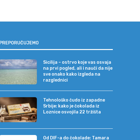
PREPORUČUJEMO
Sicilija – ostrvo koje vas osvaja
na prvi pogled, ali i nauči da nije
sve onako kako izgleda na
razglednici
Tehnološko čudo iz zapadne
Srbije: kako je čokolada iz
Loznice osvojila 22 tržišta
Od DIF-a do čokolade: Tamara