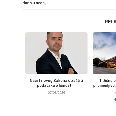
dana u nedelji
REL
Austrian
Nacrt novog Zakona o zaštiti
Tržišno 
podataka o ličnosti...
promenljivo, 
07/08/2026