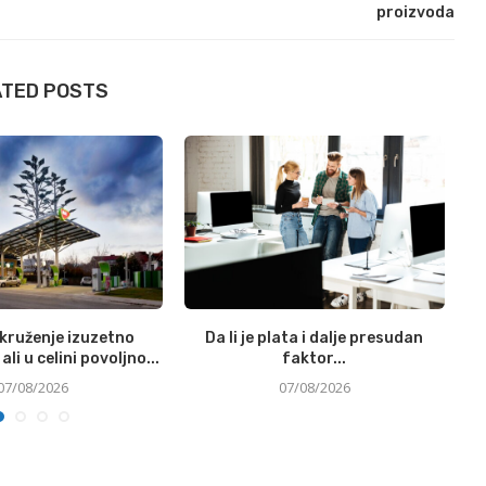
proizvoda
ATED POSTS
okruženje izuzetno
Da li je plata i dalje presudan
Si
ali u celini povoljno...
faktor...
07/08/2026
07/08/2026