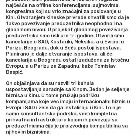
najčešće na offline konferencijama, sajmovima,
kongresima koji su vrlo značajni za poslovanje u
Kini. Otvaranjem kineske privrede shvatili smo da je
takvo povezivanje preduzetnika neophodno i na
globalnom nivou. U projekat globalnog povezivanja
preduzetnika smo ušli pre tri godine. Otvorili smo
kancelarije u SAD, Kostariki, Meksiku, a u Evropi u
Parizu, Beogradu, dok u Beču postoji ispostava.
Planirano je dalje otvaranje ispostava, ali će
kancelarija u Beogradu ostati zadužena za Istočnu
Evropu, a u Parizu za Zapadnu, kaže Tomislav
Despić.
On objašnjava da su razvili tri kanala
uspostavljanja saradnje sa Kinom. Jedan je seljenje
biznisa u Kinu. U tome pružaju podršku
kompanijama koje već imaju internacionalni biznis u
Evropi i SAD i žele da ga instaliraju u Kini. To nije
samo konsultantska podrška, već i kompletna
prihvatna infrastruktura kojom ih povezuju sa
preduzetnicima čija je proizvodnja kompatibilna sa
njihovim biznisima.