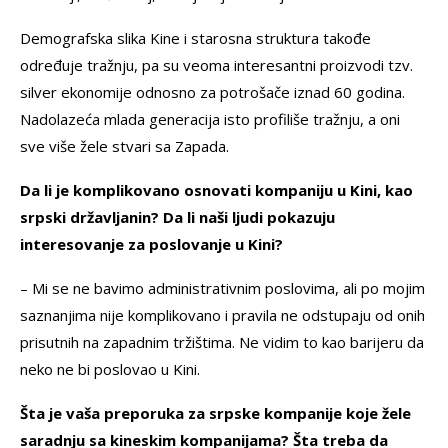
Demografska slika Kine i starosna struktura takođe
određuje tražnju, pa su veoma interesantni proizvodi tzv.
silver ekonomije odnosno za potrošače iznad 60 godina.
Nadolazeća mlada generacija isto profiliše tražnju, a oni
sve više žele stvari sa Zapada.
Da li je komplikovano osnovati kompaniju u Kini, kao
srpski državljanin? Da li naši ljudi pokazuju
interesovanje za poslovanje u Kini?
– Mi se ne bavimo administrativnim poslovima, ali po mojim
saznanjima nije komplikovano i pravila ne odstupaju od onih
prisutnih na zapadnim tržištima. Ne vidim to kao barijeru da
neko ne bi poslovao u Kini.
Šta je vaša preporuka za srpske kompanije koje žele
saradnju sa kineskim kompanijama? Šta treba da