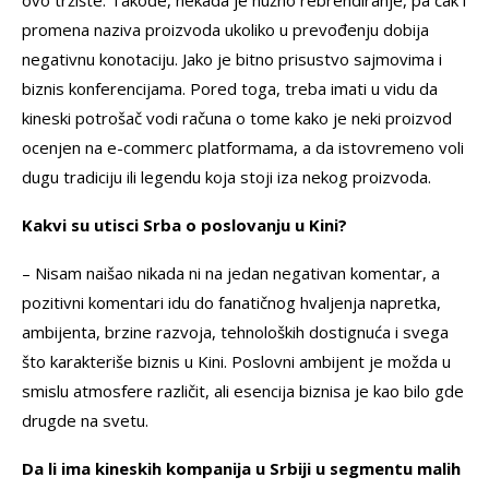
ovo tržište. Takođe, nekada je nužno rebrendiranje, pa čak i
promena naziva proizvoda ukoliko u prevođenju dobija
negativnu konotaciju. Jako je bitno prisustvo sajmovima i
biznis konferencijama. Pored toga, treba imati u vidu da
kineski potrošač vodi računa o tome kako je neki proizvod
ocenjen na e-commerc platformama, a da istovremeno voli
dugu tradiciju ili legendu koja stoji iza nekog proizvoda.
Kakvi su utisci Srba o poslovanju u Kini?
– Nisam naišao nikada ni na jedan negativan komentar, a
pozitivni komentari idu do fanatičnog hvaljenja napretka,
ambijenta, brzine razvoja, tehnoloških dostignuća i svega
što karakteriše biznis u Kini. Poslovni ambijent je možda u
smislu atmosfere različit, ali esencija biznisa je kao bilo gde
drugde na svetu.
Da li ima kineskih kompanija u Srbiji u segmentu malih