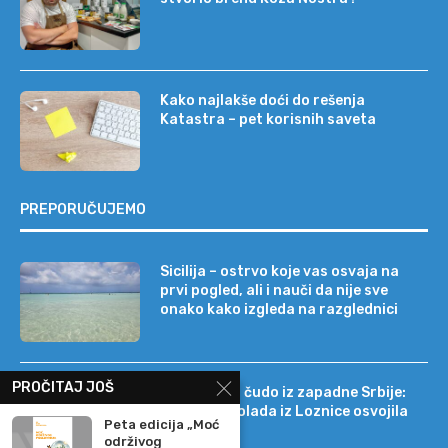
Kako najlakše doći do rešenja
Katastra – pet korisnih saveta
PREPORUČUJEMO
Sicilija – ostrvo koje vas osvaja na
prvi pogled, ali i nauči da nije sve
onako kako izgleda na razglednici
PROČITAJ JOŠ
Tehnološko čudo iz zapadne Srbije:
kako je čokolada iz Loznice osvojila
Peta edicija „Moć
22 tržišta
održivog