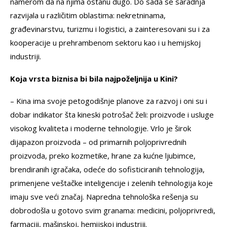
namerom da na njima ostanu dugo. Do sada se saradnja
razvijala u različitim oblastima: nekretninama,
građevinarstvu, turizmu i logistici, a zainteresovani su i za
kooperacije u prehrambenom sektoru kao i u hemijskoj
industriji.
Koja vrsta biznisa bi bila najpoželjnija u Kini?
– Kina ima svoje petogodišnje planove za razvoj i oni su i
dobar indikator šta kineski potrošač želi: proizvode i usluge
visokog kvaliteta i moderne tehnologije. Vrlo je širok
dijapazon proizvoda – od primarnih poljoprivrednih
proizvoda, preko kozmetike, hrane za kućne ljubimce,
brendiranih igračaka, odeće do sofisticiranih tehnologija,
primenjene veštačke inteligencije i zelenih tehnologija koje
imaju sve veći značaj. Napredna tehnološka rešenja su
dobrodošla u gotovo svim granama: medicini, poljoprivredi,
farmaciji, mašinskoj, hemijskoj industriji.