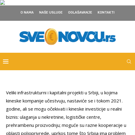
O NAMA
NAŠE USLUGE
OGLAŠAVANJE
KONTAKTI
Veliki infrastrukturni i kapitalni projekti u Srbiji, u kojima
kineske kompanije učestvuju, nastaviće se i tokom 2021.
godine, ali se mogu očekivati i kineske investicije u realni
biznis: ulaganja u nekretnine, logističke centre,
prehrambenu proizvodnju; moguće su razne kooperacije u
oblasti poljoprivrede, uprkos tome što Srbija ima problem