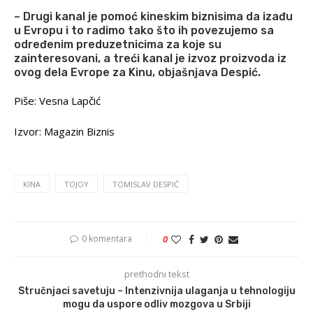
– Drugi kanal je pomoć kineskim biznisima da izađu
u Evropu i to radimo tako što ih povezujemo sa
određenim preduzetnicima za koje su
zainteresovani, a treći kanal je izvoz proizvoda iz
ovog dela Evrope za Kinu, objašnjava Despić.
Piše: Vesna Lapčić
Izvor: Magazin Biznis
KINA
TOJOY
TOMISLAV DESPIĆ
0 komentara
0
prethodni tekst
Stručnjaci savetuju – Intenzivnija ulaganja u tehnologiju
mogu da uspore odliv mozgova u Srbiji