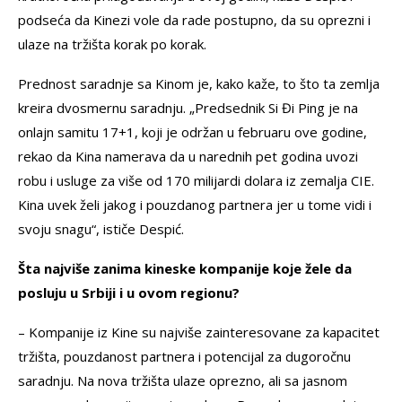
podseća da Kinezi vole da rade postupno, da su oprezni i
ulaze na tržišta korak po korak.
Prednost saradnje sa Kinom je, kako kaže, to što ta zemlja
kreira dvosmernu saradnju. „Predsednik Si Đi Ping je na
onlajn samitu 17+1, koji je održan u februaru ove godine,
rekao da Kina namerava da u narednih pet godina uvozi
robu i usluge za više od 170 milijardi dolara iz zemalja CIE.
Kina uvek želi jakog i pouzdanog partnera jer u tome vidi i
svoju snagu“, ističe Despić.
Šta najviše zanima kineske kompanije koje žele da
posluju u Srbiji i u ovom regionu?
– Kompanije iz Kine su najviše zainteresovane za kapacitet
tržišta, pouzdanost partnera i potencijal za dugoročnu
saradnju. Na nova tržišta ulaze oprezno, ali sa jasnom