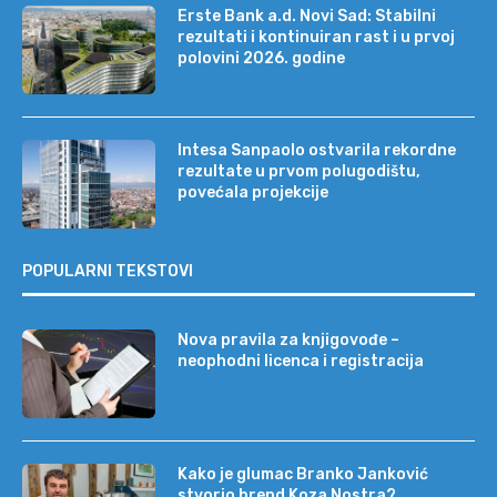
Erste Bank a.d. Novi Sad: Stabilni
rezultati i kontinuiran rast i u prvoj
polovini 2026. godine
Intesa Sanpaolo ostvarila rekordne
rezultate u prvom polugodištu,
povećala projekcije
POPULARNI TEKSTOVI
Nova pravila za knjigovođe –
neophodni licenca i registracija
Kako je glumac Branko Janković
stvorio brend Koza Nostra?