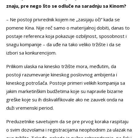
znaju, pre nego što se odluče na saradnju sa Kinom?
– Ne postoji privrednik kojem ne „zasijaju oči“ kada se
pomene Kina. Nije reč samo o materijalnoj dobiti, danas to
postaje referenca koja pokazuje ozbiljnost, sposobnost i
snagu kompanije – da uđe na tako veliko tržište i da se
izbori sa konkurencijom.
Prilikom ulaska na kinesko tržište mora, međutim, da
postoji razumevanje kineskog poslovnog ambijenta i
kineskog potrošača. Postoje primeri velikih kompanija sa
jakim marketinškim budžetima koje su napravile bizarne
greške koje su ih diskvalifikovale ako ne zauvek onda na
duži vremenski period.
Preduzetnike savetujem da se pre prvog koraka raspitaju
o svim dozvolama i registracijama neophodnim za ulazak na