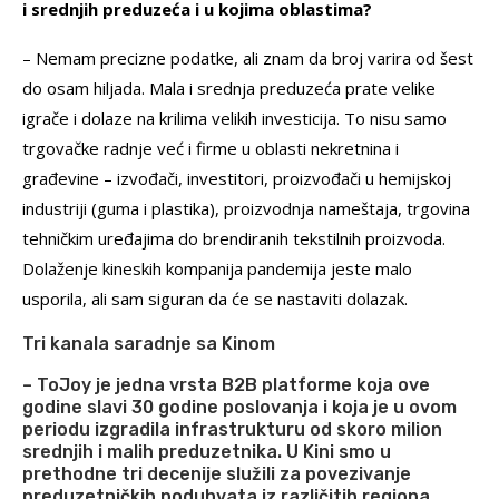
i srednjih preduzeća i u kojima oblastima?
– Nemam precizne podatke, ali znam da broj varira od šest
do osam hiljada. Mala i srednja preduzeća prate velike
igrače i dolaze na krilima velikih investicija. To nisu samo
trgovačke radnje već i firme u oblasti nekretnina i
građevine – izvođači, investitori, proizvođači u hemijskoj
industriji (guma i plastika), proizvodnja nameštaja, trgovina
tehničkim uređajima do brendiranih tekstilnih proizvoda.
Dolaženje kineskih kompanija pandemija jeste malo
usporila, ali sam siguran da će se nastaviti dolazak.
Tri kanala saradnje sa Kinom
– ToJoy je jedna vrsta B2B platforme koja ove
godine slavi 30 godine poslovanja i koja je u ovom
periodu izgradila infrastrukturu od skoro milion
srednjih i malih preduzetnika. U Kini smo u
prethodne tri decenije služili za povezivanje
preduzetničkih poduhvata iz različitih regiona,