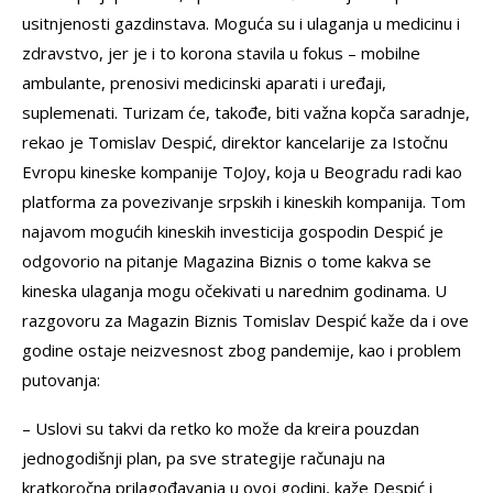
usitnjenosti gazdinstava. Moguća su i ulaganja u medicinu i
zdravstvo, jer je i to korona stavila u fokus – mobilne
ambulante, prenosivi medicinski aparati i uređaji,
suplemenati. Turizam će, takođe, biti važna kopča saradnje,
rekao je Tomislav Despić, direktor kancelarije za Istočnu
Evropu kineske kompanije ToJoy, koja u Beogradu radi kao
platforma za povezivanje srpskih i kineskih kompanija. Tom
najavom mogućih kineskih investicija gospodin Despić je
odgovorio na pitanje Magazina Biznis o tome kakva se
kineska ulaganja mogu očekivati u narednim godinama. U
razgovoru za Magazin Biznis Tomislav Despić kaže da i ove
godine ostaje neizvesnost zbog pandemije, kao i problem
putovanja:
– Uslovi su takvi da retko ko može da kreira pouzdan
jednogodišnji plan, pa sve strategije računaju na
kratkoročna prilagođavanja u ovoj godini, kaže Despić i