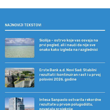
NAJNOVIJI TEKSTOVI
Sicilija – ostrvo koje vas osvaja na
prvi pogled, ali i nauči da nije sve
onako kako izgleda na razglednici
Erste Bank a.d. Novi Sad: Stabilni
rezultati i kontinuiran rast i u prvoj
polovini 2026. godine
Intesa Sanpaolo ostvarila rekordne
rezultate u prvom polugodištu,
povećala projekcije