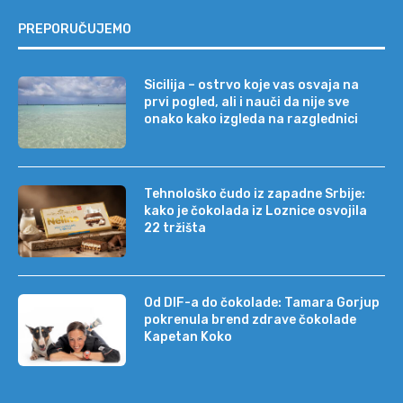
PREPORUČUJEMO
Sicilija – ostrvo koje vas osvaja na
prvi pogled, ali i nauči da nije sve
onako kako izgleda na razglednici
Tehnološko čudo iz zapadne Srbije:
kako je čokolada iz Loznice osvojila
22 tržišta
Od DIF-a do čokolade: Tamara Gorjup
pokrenula brend zdrave čokolade
Kapetan Koko