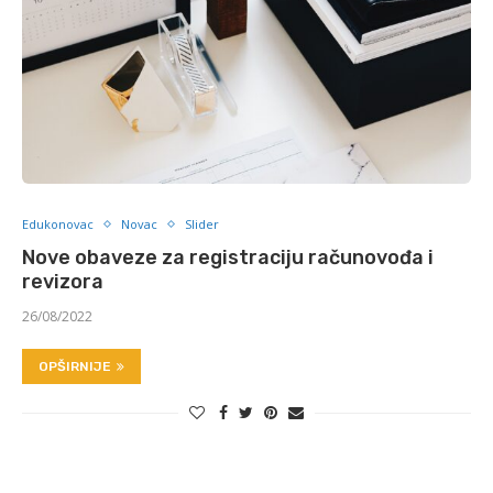
Edukonovac
Novac
Slider
Nove obaveze za registraciju računovođa i
revizora
26/08/2022
OPŠIRNIJE