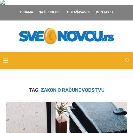
O NAMA
NAŠE USLUGE
OGLAŠAVANJE
KONTAKTI
TAG:
ZAKON O RAČUNOVODSTVU