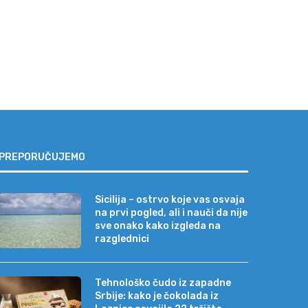
PREPORUČUJEMO
Sicilija – ostrvo koje vas osvaja
na prvi pogled, ali i nauči da nije
sve onako kako izgleda na
razglednici
Tehnološko čudo iz zapadne
Srbije: kako je čokolada iz