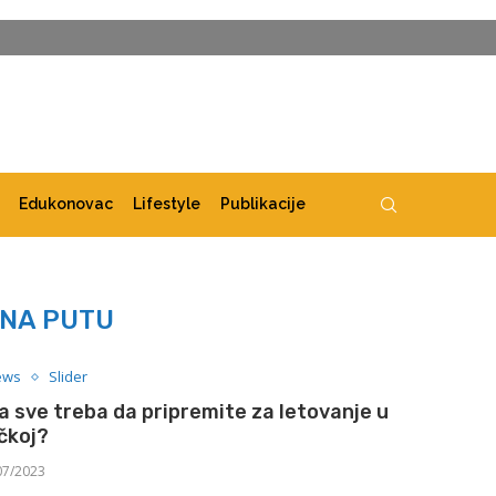
Edukonovac
Lifestyle
Publikacije
NA PUTU
ews
Slider
a sve treba da pripremite za letovanje u
čkoj?
07/2023