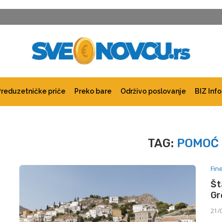
Preduzetničke priče
Preko bare
Održivo poslovanje
BIZ Info
TAG:
POMOĆ 
Fin
Št
Gr
21/