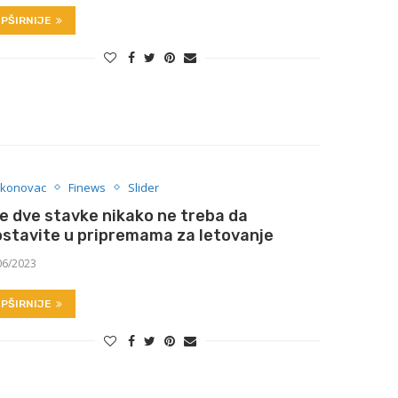
PŠIRNIJE
konovac
Finews
Slider
e dve stavke nikako ne treba da
ostavite u pripremama za letovanje
06/2023
PŠIRNIJE