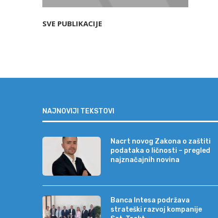
SVE PUBLIKACIJE
NAJNOVIJI TEKSTOVI
Nacrt novog Zakona o zaštiti
podataka o ličnosti – pregled
najznačajnih novina
Banca Intesa podržava
strateški razvoj kompanije