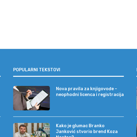
POPULARNI TEKSTOVI
Nova pravila za knjigovođe –
neophodni licenca i registracija
Kako je glumac Branko
Janković stvorio brend Koza