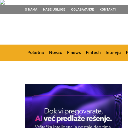
O NAMA
NAŠE USLUGE
OGLAŠAVANJE
KONTAKTI
Početna
Novac
Finews
Fintech
Intervju