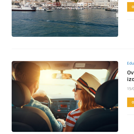
O
Edu
Ov
iz
15/
O