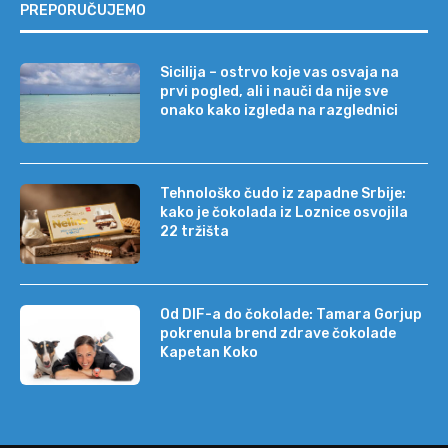
PREPORUČUJEMO
Sicilija – ostrvo koje vas osvaja na
prvi pogled, ali i nauči da nije sve
onako kako izgleda na razglednici
Tehnološko čudo iz zapadne Srbije:
kako je čokolada iz Loznice osvojila
22 tržišta
Od DIF-a do čokolade: Tamara Gorjup
pokrenula brend zdrave čokolade
Kapetan Koko