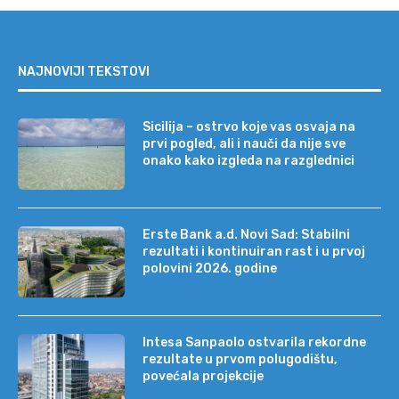
NAJNOVIJI TEKSTOVI
Sicilija – ostrvo koje vas osvaja na
prvi pogled, ali i nauči da nije sve
onako kako izgleda na razglednici
Erste Bank a.d. Novi Sad: Stabilni
rezultati i kontinuiran rast i u prvoj
polovini 2026. godine
Intesa Sanpaolo ostvarila rekordne
rezultate u prvom polugodištu,
povećala projekcije