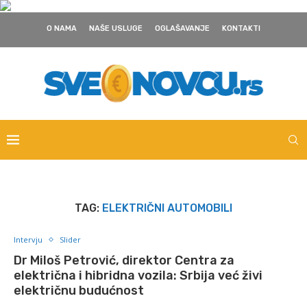
O NAMA
NAŠE USLUGE
OGLAŠAVANJE
KONTAKTI
TAG:
ELEKTRIČNI AUTOMOBILI
Intervju
Slider
Dr Miloš Petrović, direktor Centra za
električna i hibridna vozila: Srbija već živi
električnu budućnost