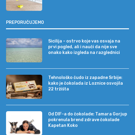
PREPORUČUJEMO
Sicilija – ostrvo koje vas osvaja na
prvi pogled, ali i nauči da nije sve
onako kako izgleda na razglednici
Tehnološko čudo iz zapadne Srbije:
kako je čokolada iz Loznice osvojila
22 tržišta
Od DIF-a do čokolade: Tamara Gorjup
pokrenula brend zdrave čokolade
Kapetan Koko