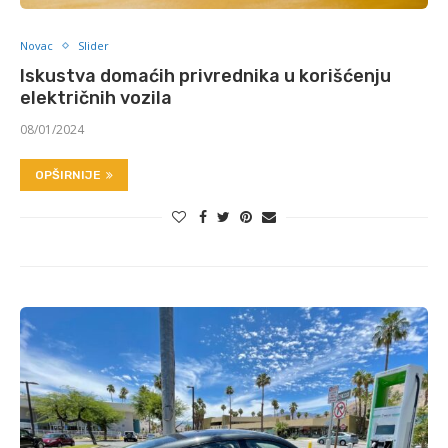
Novac
Slider
Iskustva domaćih privrednika u korišćenju
električnih vozila
08/01/2024
OPŠIRNIJE