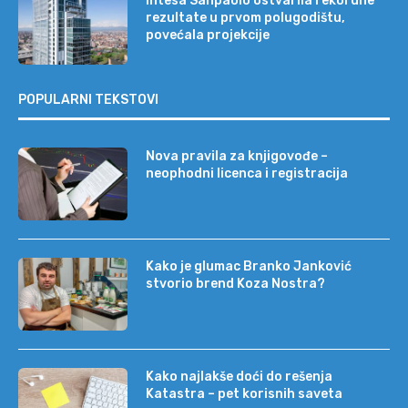
Intesa Sanpaolo ostvarila rekordne
rezultate u prvom polugodištu,
povećala projekcije
POPULARNI TEKSTOVI
Nova pravila za knjigovođe –
neophodni licenca i registracija
Kako je glumac Branko Janković
stvorio brend Koza Nostra?
Kako najlakše doći do rešenja
Katastra – pet korisnih saveta