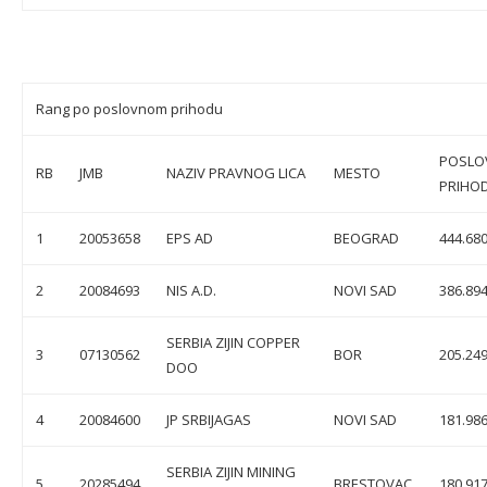
Rang po poslovnom prihodu
POSLO
RB
JMB
NAZIV PRAVNOG LICA
MESTO
PRIHO
1
20053658
EPS AD
BEOGRAD
444.680
2
20084693
NIS A.D.
NOVI SAD
386.894
SERBIA ZIJIN COPPER
3
07130562
BOR
205.249
DOO
4
20084600
JP SRBIJAGAS
NOVI SAD
181.986
SERBIA ZIJIN MINING
5
20285494
BRESTOVAC
180.917