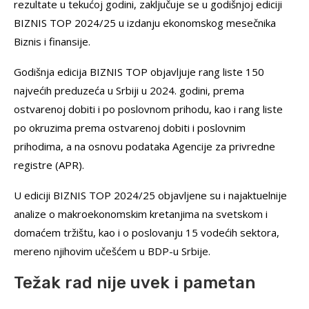
rezultate u tekućoj godini, zaključuje se u godišnjoj ediciji
BIZNIS TOP 2024/25 u izdanju ekonomskog mesečnika
Biznis i finansije.
Godišnja edicija BIZNIS TOP objavljuje rang liste 150
najvećih preduzeća u Srbiji u 2024. godini, prema
ostvarenoj dobiti i po poslovnom prihodu, kao i rang liste
po okruzima prema ostvarenoj dobiti i poslovnim
prihodima, a na osnovu podataka Agencije za privredne
registre (APR).
U ediciji BIZNIS TOP 2024/25 objavljene su i najaktuelnije
analize o makroekonomskim kretanjima na svetskom i
domaćem tržištu, kao i o poslovanju 15 vodećih sektora,
mereno njihovim učešćem u BDP-u Srbije.
Težak rad nije uvek i pametan