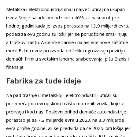
Metalska i elektroindustrija imaju najveći uticaj na ukupan
izvoz Srbije sa udelom od skoro 46%, ali nasuprot pret-
hodnoj godini kada je izvoz porastao na 13,9 milijardi evra,
podaci za ovu godinu su lošiji jer se porudžbine sma- njuju
a troškovi rastu. Američke carine i najavljene nove zaštitne
mere EU na uvoz proizvoda od čelika ugrožavaju poziciju
domaćih firmi u svetskim lancima snabdevanja, pišu Biznis i
finansije.
Fabrika za tuđe ideje
Na pad tražnje u metalskoj i elektroindustriji uticali su i
poremećaji na evropskom tržištu motornih vozila, koji se
prelivaju i kod nas. Poslovni prihod domaće autoindustrije
porastao je sa 7,2 milijarde evra u 2023. na 8,3 milijarde
evra prošle godine, ali se predviđa da će 2025. biti lošija jer
ovdašnje firme prvenstveno rade za tržište EU, a najviše