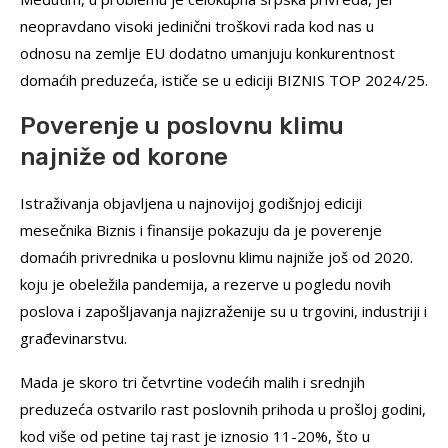
neopravdano visoki jedinični troškovi rada kod nas u
odnosu na zemlje EU dodatno umanjuju konkurentnost
domaćih preduzeća, ističe se u ediciji BIZNIS TOP 2024/25.
Poverenje u poslovnu klimu
najniže od korone
Istraživanja objavljena u najnovijoj godišnjoj ediciji
mesečnika Biznis i finansije pokazuju da je poverenje
domaćih privrednika u poslovnu klimu najniže još od 2020.
koju je obeležila pandemija, a rezerve u pogledu novih
poslova i zapošljavanja najizraženije su u trgovini, industriji i
građevinarstvu.
Mada je skoro tri četvrtine vodećih malih i srednjih
preduzeća ostvarilo rast poslovnih prihoda u prošloj godini,
kod više od petine taj rast je iznosio 11-20%, što u