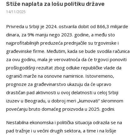
Stiže naplata za lošu politiku države
14/11/2025
Privreda u Srbiji je 2024. ostvarila dobit od 866,3 milijarde
dinara, za 9% manju nego 2023. godine, a među sto
najprofitabilnijih preduzeća prednjačile su trgovinske i
građevinske firme. Međutim, kada se bude svodila računica
za ovu godinu, mala je verovatnoća da će trgovci ponoviti
prošlogodišnji rezultat zbog odluke republičke vlade da
ograniči marže na osnovne namirnice. Istovremeno,
prognoze za građevinarstvo ukazuju da će upravo
drastičan pad aktivnosti u ovoj delatnosti u celoj Srbiji
izuzev u Beogradu, u dobroj meri „kumovati“ skromnom
povećanju bruto domaćeg proizvoda u 2025. godini.
Nestabilna ekonomska i politička situacija odrazila se na
pad tražnje i u većini drugih sektora, a time i na lošije