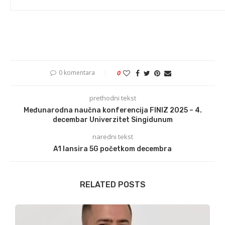
0 komentara
0
prethodni tekst
Međunarodna naučna konferencija FINIZ 2025 – 4.
decembar Univerzitet Singidunum
naredni tekst
A1 lansira 5G početkom decembra
RELATED POSTS