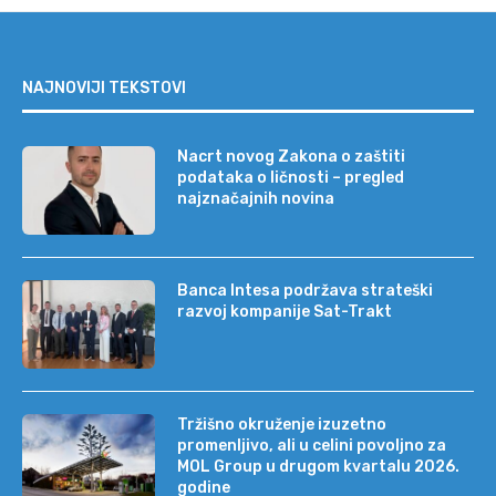
NAJNOVIJI TEKSTOVI
Nacrt novog Zakona o zaštiti
podataka o ličnosti – pregled
najznačajnih novina
Banca Intesa podržava strateški
razvoj kompanije Sat-Trakt
Tržišno okruženje izuzetno
promenljivo, ali u celini povoljno za
MOL Group u drugom kvartalu 2026.
godine