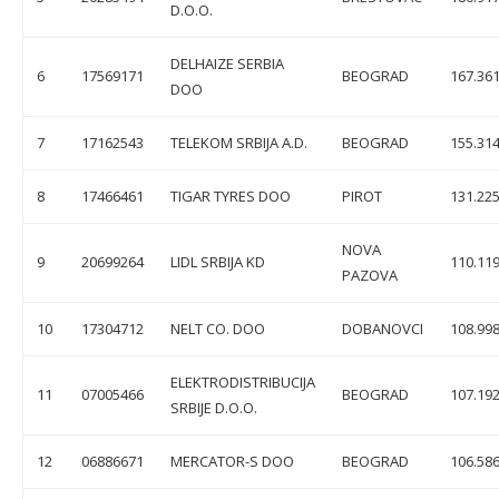
D.O.O.
DELHAIZE SERBIA
6
17569171
BEOGRAD
167.361
DOO
7
17162543
TELEKOM SRBIJA A.D.
BEOGRAD
155.314
8
17466461
TIGAR TYRES DOO
PIROT
131.225
NOVA
9
20699264
LIDL SRBIJA KD
110.119
PAZOVA
10
17304712
NELT CO. DOO
DOBANOVCI
108.998
ELEKTRODISTRIBUCIJA
11
07005466
BEOGRAD
107.192
SRBIJE D.O.O.
12
06886671
MERCATOR-S DOO
BEOGRAD
106.586