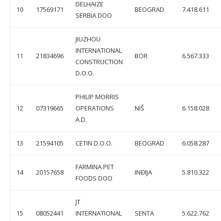
DELHAIZE
10
17569171
BEOGRAD
7.418.611
SERBIA DOO
JIUZHOU
INTERNATIONAL
11
21834696
BOR
6.567.333
CONSTRUCTION
D.O.O.
PHILIP MORRIS
12
07319665
OPERATIONS
NIŠ
6.158.028
A.D.
13
21594105
CETIN D.O.O.
BEOGRAD
6.058.287
FARMINA PET
14
20157658
INĐIJA
5.810.322
FOODS DOO
JT
15
08052441
INTERNATIONAL
SENTA
5.622.762