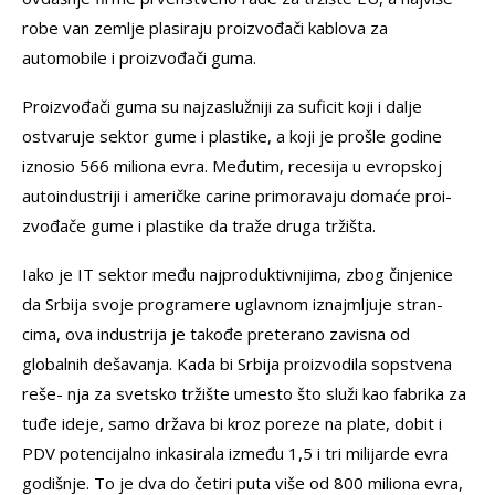
robe van zemlje plasiraju proizvođači kablova za
automobile i proizvođači guma.
Proizvođači guma su najzaslužniji za suficit koji i dalje
ostvaruje sektor gume i plastike, a koji je prošle godine
iznosio 566 miliona evra. Međutim, recesija u evropskoj
autoindustriji i američke carine primoravaju domaće proi-
zvođače gume i plastike da traže druga tržišta.
Iako je IT sektor među najproduktivnijima, zbog činjenice
da Srbija svoje programere uglavnom iznajmljuje stran-
cima, ova industrija je takođe preterano zavisna od
globalnih dešavanja. Kada bi Srbija proizvodila sopstvena
reše- nja za svetsko tržište umesto što služi kao fabrika za
tuđe ideje, samo država bi kroz poreze na plate, dobit i
PDV potencijalno inkasirala između 1,5 i tri milijarde evra
godišnje. To je dva do četiri puta više od 800 miliona evra,