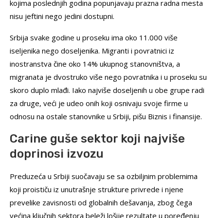
kojima poslednjih godina popunjavaju prazna radna mesta
nisu jeftini nego jedini dostupni.
Srbija svake godine u proseku ima oko 11.000 više
iseljenika nego doseljenika. Migranti i povratnici iz
inostranstva čine oko 14% ukupnog stanovništva, a
migranata je dvostruko više nego povratnika i u proseku su
skoro duplo mlađi. Iako najviše doseljenih u obe grupe radi
za druge, veći je udeo onih koji osnivaju svoje firme u
odnosu na ostale stanovnike u Srbiji, pišu Biznis i finansije.
Carine guše sektor koji najviše
doprinosi izvozu
Preduzeća u Srbiji suočavaju se sa ozbiljnim problemima
koji proističu iz unutrašnje strukture privrede i njene
prevelike zavisnosti od globalnih dešavanja, zbog čega
većina ključnih sektora beleži lošije rezultate u poređenju