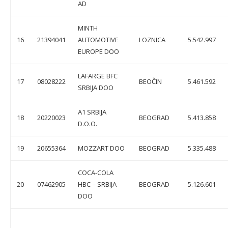
AD
MINTH
16
21394041
AUTOMOTIVE
LOZNICA
5.542.997
EUROPE DOO
LAFARGE BFC
17
08028222
BEOČIN
5.461.592
SRBIJA DOO
A1 SRBIJA
18
20220023
BEOGRAD
5.413.858
D.O.O.
19
20655364
MOZZART DOO
BEOGRAD
5.335.488
COCA-COLA
20
07462905
HBC – SRBIJA
BEOGRAD
5.126.601
DOO