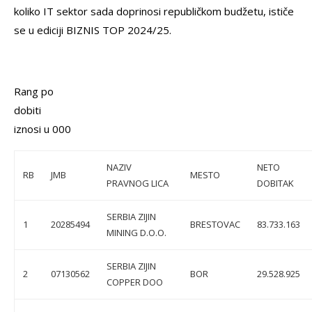
koliko IT sektor sada doprinosi republičkom budžetu, ističe
se u ediciji BIZNIS TOP 2024/25.
Rang po
dobi
iznosi u 000
NAZIV
NETO
RB
JMB
MESTO
PRAVNOG LICA
DOBITAK
SERBIA ZIJIN
1
20285494
BRESTOVAC
83.733.163
MINING D.O.O.
SERBIA ZIJIN
2
07130562
BOR
29.528.925
COPPER DOO