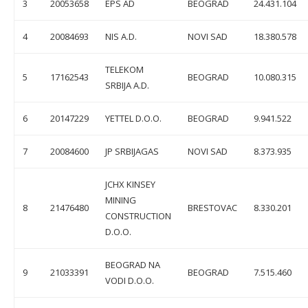
3
20053658
EPS AD
BEOGRAD
24.431.104
4
20084693
NIS A.D.
NOVI SAD
18.380.578
TELEKOM
5
17162543
BEOGRAD
10.080.315
SRBIJA A.D.
6
20147229
YETTEL D.O.O.
BEOGRAD
9.941.522
7
20084600
JP SRBIJAGAS
NOVI SAD
8.373.935
JCHX KINSEY
MINING
8
21476480
BRESTOVAC
8.330.201
CONSTRUCTION
D.O.O.
BEOGRAD NA
9
21033391
BEOGRAD
7.515.460
VODI D.O.O.