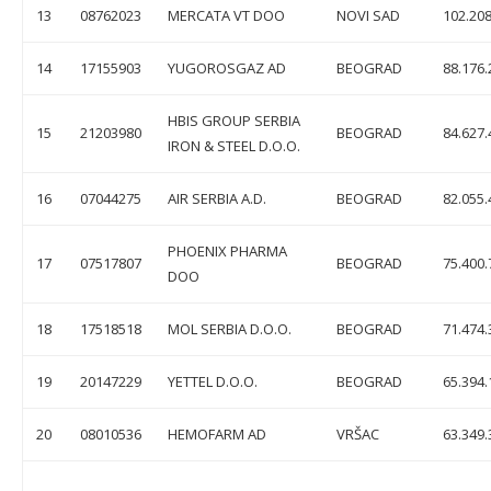
13
08762023
MERCATA VT DOO
NOVI SAD
102.208
14
17155903
YUGOROSGAZ AD
BEOGRAD
88.176.
HBIS GROUP SERBIA
15
21203980
BEOGRAD
84.627.
IRON & STEEL D.O.O.
16
07044275
AIR SERBIA A.D.
BEOGRAD
82.055.
PHOENIX PHARMA
17
07517807
BEOGRAD
75.400.
DOO
18
17518518
MOL SERBIA D.O.O.
BEOGRAD
71.474.
19
20147229
YETTEL D.O.O.
BEOGRAD
65.394.
20
08010536
HEMOFARM AD
VRŠAC
63.349.