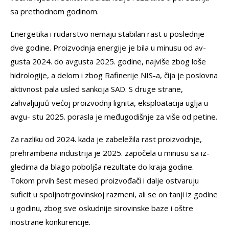
sa prethodnom godinom.
Energetika i rudarstvo nemaju stabilan rast u poslednje
dve godine. Proizvodnja energije je bila u minusu od av-
gusta 2024. do avgusta 2025. godine, najviše zbog loše
hidrologije, a delom i zbog Rafinerije NIS-a, čija je poslovna
aktivnost pala usled sankcija SAD. S druge strane,
zahvaljujući većoj proizvodnji lignita, eksploatacija uglja u
avgu- stu 2025. porasla je međugodišnje za više od petine.
Za razliku od 2024. kada je zabeležila rast proizvodnje,
prehrambena industrija je 2025. započela u minusu sa iz-
gledima da blago poboljša rezultate do kraja godine.
Tokom prvih šest meseci proizvođači i dalje ostvaruju
suficit u spoljnotrgovinskoj razmeni, ali se on tanji iz godine
u godinu, zbog sve oskudnije sirovinske baze i oštre
inostrane konkurencije.