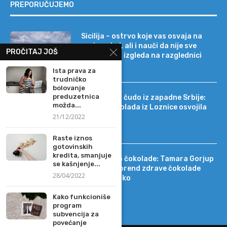
PREPORUČUJEMO
Sicilija – ostrvo koje vas osvaja na
prvi pogled, ali i nauči da nije sve
PROČITAJ JOŠ
onako kako izgleda na razglednici
Ista prava za
trudničko
bolovanje
preduzetnica
Tehnološko čudo iz zapadne Srbije:
možda...
kako je čokolada iz Loznice osvojila
21/12/2022
22 tržišta
Raste iznos
gotovinskih
kredita, smanjuje
Od DIF-a do čokolade: Tamara Gorjup
se kašnjenje...
pokrenula brend zdrave čokolade
28/04/2022
Kapetan Koko
Kako funkcioniše
program
subvencija za
povećanje