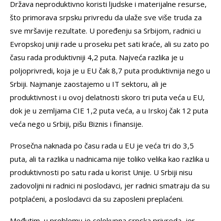
Država neproduktivno koristi ljudske i materijalne resurse,
što primorava srpsku privredu da ulaže sve više truda za
sve mršavije rezultate. U poređenju sa Srbijom, radnici u
Evropskoj uniji rade u proseku pet sati kraće, ali su zato po
času rada produktivniji 4,2 puta. Najveća razlika je u
poljoprivredi, koja je u EU čak 8,7 puta produktivnija nego u
Srbiji. Najmanje zaostajemo u IT sektoru, ali je
produktivnost i u ovoj delatnosti skoro tri puta veća u EU,
dok je u zemljama CIE 1,2 puta veća, a u Irskoj čak 12 puta
veća nego u Srbiji, pišu Biznis i finansije.
Prosečna naknada po času rada u EU je veća tri do 3,5
puta, ali ta razlika u nadnicama nije toliko velika kao razlika u
produktivnosti po satu rada u korist Unije. U Srbiji nisu
zadovoljni ni radnici ni poslodavci, jer radnici smatraju da su
potplaćeni, a poslodavci da su zaposleni preplaćeni.
Međutim, u problemu je celokupna srpska privreda, jer