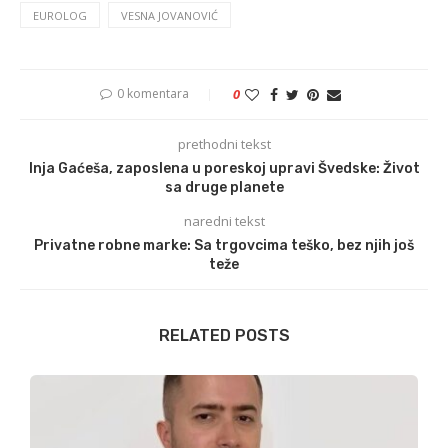
EUROLOG
VESNA JOVANOVIĆ
0 komentara
0
prethodni tekst
Inja Gaćeša, zaposlena u poreskoj upravi Švedske: Život
sa druge planete
naredni tekst
Privatne robne marke: Sa trgovcima teško, bez njih još
teže
RELATED POSTS