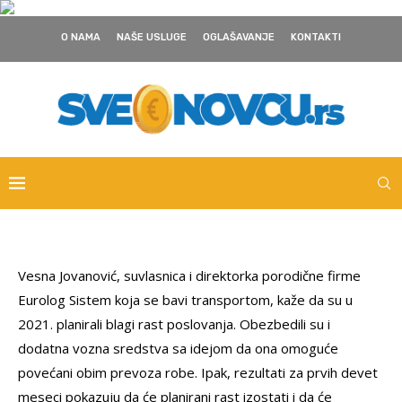
O NAMA
NAŠE USLUGE
OGLAŠAVANJE
KONTAKTI
Vesna Jovanović, suvlasnica i direktorka porodične firme
Eurolog Sistem koja se bavi transportom, kaže da su u
2021. planirali blagi rast poslovanja. Obezbedili su i
dodatna vozna sredstva sa idejom da ona omoguće
povećani obim prevoza robe. Ipak, rezultati za prvih devet
meseci pokazuju da će planirani rast izostati i da će