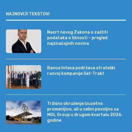
NAJNOVIJI TEKSTOVI
Nacrt novog Zakona o zaštiti
podataka o ličnosti – pregled
najznačajnih novina
Banca Intesa podržava strateški
razvoj kompanije Sat-Trakt
Tržišno okruženje izuzetno
promenljivo, ali u celini povoljno za
MOL Group u drugom kvartalu 2026.
godine