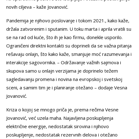
novih ciljeva – kaže Jovanović.
Pandemija je njihovo poslovanje i tokom 2021., kako kaže,
držala zatvorenim i sputanim. U toku marta i aprila vratili su
se na rad od kuće, što ih je kao firmu, donekle usporilo.
Ograničeni direktni kontakti su doprineli da se važna pitanja
rešavaju onlajn, što kako kaže, smanjuje moć razumevanja i
interakcije sagovornika. – Održavanje važnih sajmova i
skupova samo u onlajn verzijama je doprinelo težem
sagledavanju promena i novina na evropskoj i svetskoj
sceni, a samim tim je i planiranje otežano – dodaje Vesna
Jovanović.
Kriza o kojoj se mnogo priča je, prema rečima Vesne
Jovanović, već uzela maha. Najavljena poskupljenja
električne energije, nedostatak sirovina i njihovo
poskupljenje, nedostatak rezervnih delova i otežano