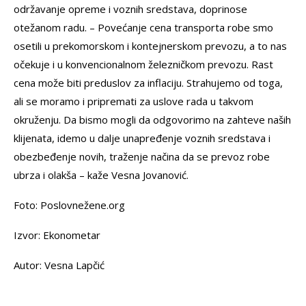
održavanje opreme i voznih sredstava, doprinose
otežanom radu. – Povećanje cena transporta robe smo
osetili u prekomorskom i kontejnerskom prevozu, a to nas
očekuje i u konvencionalnom železničkom prevozu. Rast
cena može biti preduslov za inflaciju. Strahujemo od toga,
ali se moramo i pripremati za uslove rada u takvom
okruženju. Da bismo mogli da odgovorimo na zahteve naših
klijenata, idemo u dalje unapređenje voznih sredstava i
obezbeđenje novih, traženje načina da se prevoz robe
ubrza i olakša – kaže Vesna Jovanović.
Foto: Poslovnežene.org
Izvor: Ekonometar
Autor: Vesna Lapčić