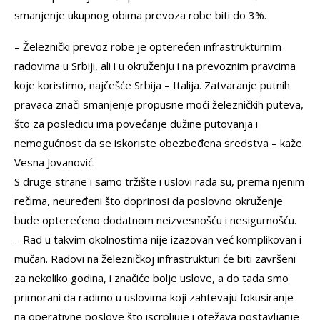
smanjenje ukupnog obima prevoza robe biti do 3%.
– Železnički prevoz robe je opterećen infrastrukturnim
radovima u Srbiji, ali i u okruženju i na prevoznim pravcima
koje koristimo, najčešće Srbija – Italija. Zatvaranje putnih
pravaca znači smanjenje propusne moći železničkih puteva,
što za posledicu ima povećanje dužine putovanja i
nemogućnost da se iskoriste obezbeđena sredstva – kaže
Vesna Jovanović.
S druge strane i samo tržište i uslovi rada su, prema njenim
rečima, neuređeni što doprinosi da poslovno okruženje
bude opterećeno dodatnom neizvesnošću i nesigurnošću.
– Rad u takvim okolnostima nije izazovan već komplikovan i
mučan. Radovi na železničkoj infrastrukturi će biti završeni
za nekoliko godina, i značiće bolje uslove, a do tada smo
primorani da radimo u uslovima koji zahtevaju fokusiranje
na operativne poslove što iscrpljuje i otežava postavljanje