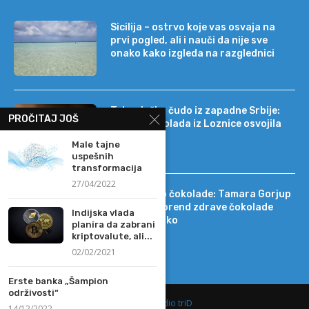
Sicilija – ostrvo koje vas osvaja na
prvi pogled, ali i nauči da nije sve
onako kako izgleda na razglednici
Tehnološko čudo iz zapadne Srbije:
PROČITAJ JOŠ
kako je čokolada iz Loznice osvojila
22 tržišta
Male tajne
uspešnih
transformacija
27/04/2022
Od DIF-a do čokolade: Tamara Gorjup
pokrenula brend zdrave čokolade
Indijska vlada
Kapetan Koko
planira da zabrani
kriptovalute, ali...
02/02/2021
Erste banka „Šampion
održivosti“
@2019 -
Studio triD
14/12/2022