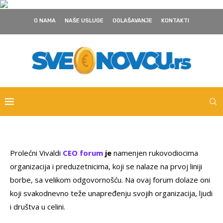
O NAMA
NAŠE USLUGE
OGLAŠAVANJE
KONTAKTI
Prolećni Vivaldi
CEO forum
je
namenjen rukovodiocima
organizacija i preduzetnicima, koji se nalaze na prvoj liniji
borbe, sa velikom odgovornošću. Na ovaj forum dolaze oni
koji svakodnevno teže unapređenju svojih organizacija, ljudi
i društva u celini.