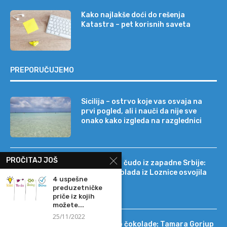
Kako najlakše doći do rešenja
Katastra – pet korisnih saveta
PREPORUČUJEMO
Sicilija – ostrvo koje vas osvaja na
prvi pogled, ali i nauči da nije sve
onako kako izgleda na razglednici
PROČITAJ JOŠ
Tehnološko čudo iz zapadne Srbije:
kako je čokolada iz Loznice osvojila
4 uspešne
22 tržišta
preduzetničke
priče iz kojih
možete...
25/11/2022
Od DIF-a do čokolade: Tamara Gorjup