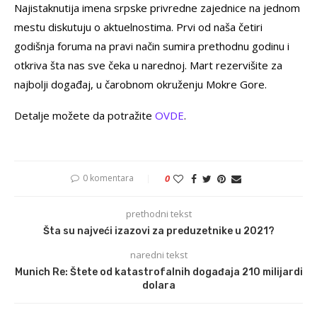
Najistaknutija imena srpske privredne zajednice na jednom
mestu diskutuju o aktuelnostima. Prvi od naša četiri
godišnja foruma na pravi način sumira prethodnu godinu i
otkriva šta nas sve čeka u narednoj. Mart rezervišite za
najbolji događaj, u čarobnom okruženju Mokre Gore.
Detalje možete da potražite
OVDE
.
0 komentara
0
prethodni tekst
Šta su najveći izazovi za preduzetnike u 2021?
naredni tekst
Munich Re: Štete od katastrofalnih događaja 210 milijardi
dolara