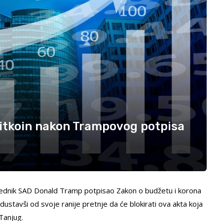
 bitkoin nakon Trampovog potpisa
sednik SAD Donald Tramp potpisao Zakon o budžetu i korona
ustavši od svoje ranije pretnje da će blokirati ova akta koja
Tanjug.