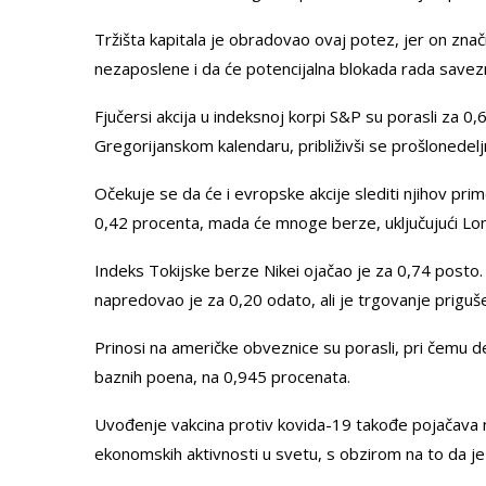
Tržišta kapitala je obradovao ovaj potez, jer on znač
nezaposlene i da će potencijalna blokada rada savez
Fjučersi akcija u indeksnoj korpi S&P su porasli za 0,
Gregorijanskom kalendaru, približivši se prošlonede
Očekuje se da će i evropske akcije slediti njihov pri
0,42 procenta, mada će mnoge berze, uključujući Lo
Indeks Tokijske berze Nikei ojačao je za 0,74 posto. N
napredovao je za 0,20 odato, ali je trgovanje priguše
Prinosi na američke obveznice su porasli, pri čemu 
baznih poena, na 0,945 procenata.
Uvođenje vakcina protiv kovida-19 takođe pojačava n
ekonomskih aktivnosti u svetu, s obzirom na to da je