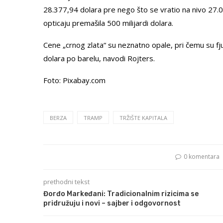
28.377,94 dolara pre nego što se vratio na nivo 27.
opticaju premašila 500 milijardi dolara.
Cene „crnog zlata“ su neznatno opale, pri čemu su fj
dolara po barelu, navodi Rojters.
Foto: Pixabay.com
BERZA
TRAMP
TRŽIŠTE KAPITALA
0 komentara
prethodni tekst
Đorđo Markeđani: Tradicionalnim rizicima se
pridružuju i novi – sajber i odgovornost