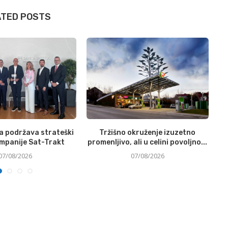
ATED POSTS
a podržava strateški
Tržišno okruženje izuzetno
ompanije Sat-Trakt
promenljivo, ali u celini povoljno...
07/08/2026
07/08/2026