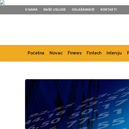
O NAMA
NAŠE USLUGE
OGLAŠAVANJE
KONTAKTI
Početna
Novac
Finews
Fintech
Intervju