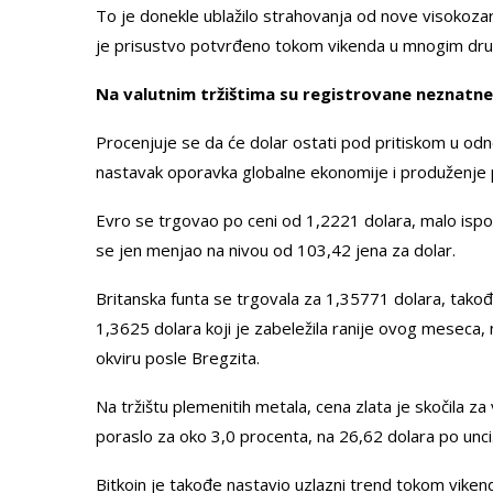
To je donekle ublažilo strahovanja od nove visokozara
je prisustvo potvrđeno tokom vikenda u mnogim drugi
Na valutnim tržištima su registrovane neznatn
Procenjuje se da će dolar ostati pod pritiskom u odnos
nastavak oporavka globalne ekonomije i produženje 
Evro se trgovao po ceni od 1,2221 dolara, malo is
se jen menjao na nivou od 103,42 jena za dolar.
Britanska funta se trgovala za 1,35771 dolara, takođ
1,3625 dolara koji je zabeležila ranije ovog meseca,
okviru posle Bregzita.
Na tržištu plemenitih metala, cena zlata je skočila za
poraslo za oko 3,0 procenta, na 26,62 dolara po unci
Bitkoin je takođe nastavio uzlazni trend tokom viken