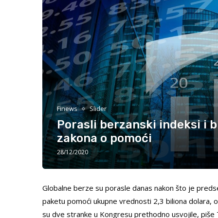
Finews
Slider
Porasli berzanski indeksi i
zakona o pomoći
28/12/2020
Globalne berze su porasle danas nakon što je pred
paketu pomoći ukupne vrednosti 2,3 biliona dolara, od
su dve stranke u Kongresu prethodno usvojile, piše 