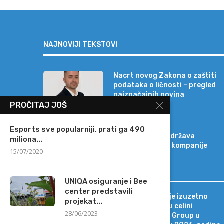
NAJNOVIJI TEKSTOVI
Nacrt novog Zakona o zaštiti
podataka o ličnosti – pregled
najznačajnih novina
PROČITAJ JOŠ
Esports sve popularniji, prati ga 490
Banca Intesa podržava
miliona...
strateški razvoj kompanije
15/07/2020
Sat-Trakt
UNIQA osiguranje i Bee
center predstavili
Tržišno okruženje izuzetno
projekat...
promenljivo, ali u celini
28/06/2023
povoljno za MOL Group u