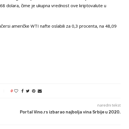
068 dolara, čime je ukupna vrednost ove kriptovalute u
učersi američke WTI nafte oslabili za 0,3 procenta, na 48,09
0
naredni tekst
Portal Vino.rs izbarao najbolja vina Srbije u 2020.