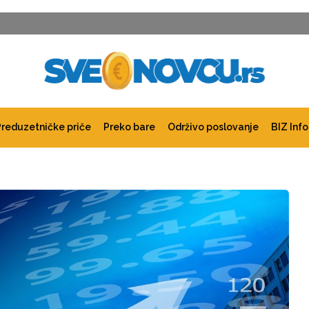
Preduzetničke priče
Preko bare
Održivo poslovanje
BIZ Info