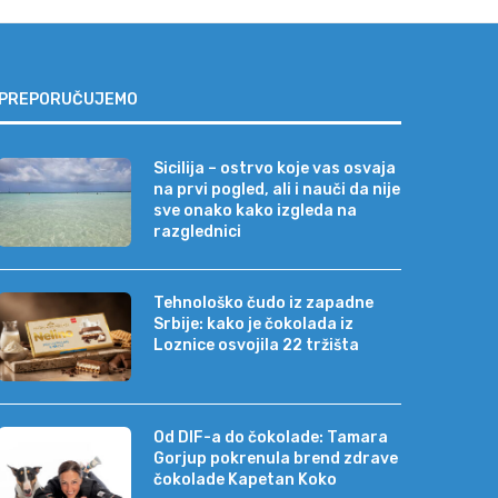
PREPORUČUJEMO
Sicilija – ostrvo koje vas osvaja
na prvi pogled, ali i nauči da nije
sve onako kako izgleda na
razglednici
Tehnološko čudo iz zapadne
Srbije: kako je čokolada iz
Loznice osvojila 22 tržišta
Od DIF-a do čokolade: Tamara
Gorjup pokrenula brend zdrave
čokolade Kapetan Koko