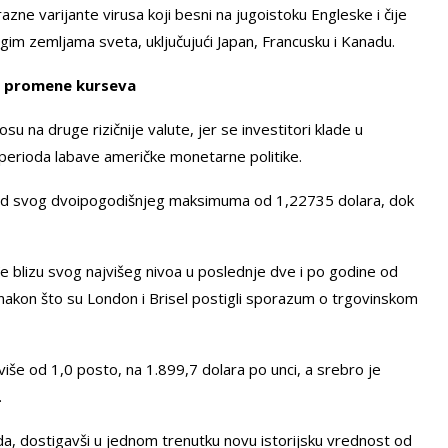
zne varijante virusa koji besni na jugoistoku Engleske i čije
m zemljama sveta, uključujući Japan, Francusku i Kanadu.
e promene kurseva
u na druge rizičnije valute, jer se investitori klade u
perioda labave američke monetarne politike.
pod svog dvoipogodišnjeg maksimuma od 1,22735 dolara, dok
e blizu svog najvišeg nivoa u poslednje dve i po godine od
 nakon što su London i Brisel postigli sporazum o trgovinskom
 više od 1,0 posto, na 1.899,7 dolara po unci, a srebro je
.
da, dostigavši u jednom trenutku novu istorijsku vrednost od