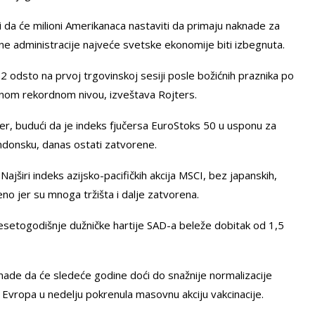
i da će milioni Amerikanaca nastaviti da primaju naknade za
ne administracije najveće svetske ekonomije biti izbegnuta.
62 odsto na prvoj trgovinskoj sesiji posle božićnih praznika po
ljnom rekordnom nivou, izveštava Rojters.
mer, budući da je indeks fjučersa EuroStoks 50 u usponu za
ndonsku, danas ostati zatvorene.
ajširi indeks azijsko-pacifičkih akcija MSCI, bez japanskih,
no jer su mnoga tržišta i dalje zatvorena.
desetogodišnje dužničke hartije SAD-a beleže dobitak od 1,5
ade da će sledeće godine doći do snažnije normalizacije
 Evropa u nedelju pokrenula masovnu akciju vakcinacije.