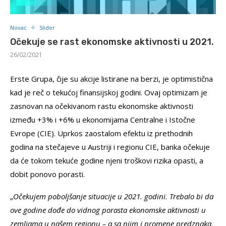
Novac
Slider
Očekuje se rast ekonomske aktivnosti u 2021.
26/02/2021
Erste Grupa, čije su akcije listirane na berzi, je optimistična
kad je reč o tekućoj finansijskoj godini. Ovaj optimizam je
zasnovan na očekivanom rastu ekonomske aktivnosti
između +3% i +6% u ekonomijama Centralne i Istočne
Evrope (CIE). Uprkos zaostalom efektu iz prethodnih
godina na stečajeve u Austriji i regionu CIE, banka očekuje
da će tokom tekuće godine njeni troškovi rizika opasti, a
dobit ponovo porasti.
„
Očekujem poboljšanje situacije u 2021. godini. Trebalo bi da
ove godine dođe do vidnog porasta ekonomske aktivnosti u
zemljama u našem regionu – a sa njim i promene predznaka,