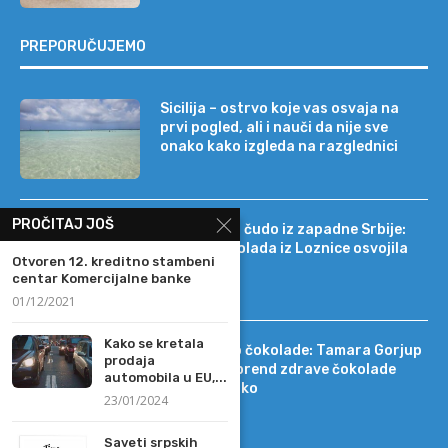
PREPORUČUJEMO
Sicilija – ostrvo koje vas osvaja na
prvi pogled, ali i nauči da nije sve
onako kako izgleda na razglednici
PROČITAJ JOŠ
Tehnološko čudo iz zapadne Srbije:
kako je čokolada iz Loznice osvojila
Otvoren 12. kreditno stambeni
22 tržišta
centar Komercijalne banke
01/12/2021
Kako se kretala
Od DIF-a do čokolade: Tamara Gorjup
prodaja
pokrenula brend zdrave čokolade
automobila u EU,...
Kapetan Koko
23/01/2024
Saveti srpskih