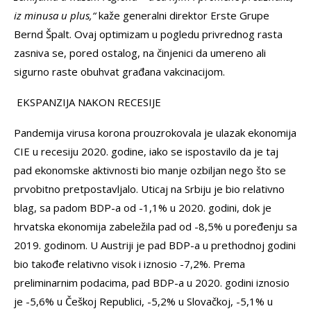
iz minusa u plus,“
kaže generalni direktor Erste Grupe
Bernd Špalt. Ovaj optimizam u pogledu privrednog rasta
zasniva se, pored ostalog, na činjenici da umereno ali
sigurno raste obuhvat građana vakcinacijom.
EKSPANZIJA NAKON RECESIJE
Pandemija virusa korona prouzrokovala je ulazak ekonomija
CIE u recesiju 2020. godine, iako se ispostavilo da je taj
pad ekonomske aktivnosti bio manje ozbiljan nego što se
prvobitno pretpostavljalo. Uticaj na Srbiju je bio relativno
blag, sa padom BDP-a od -1,1% u 2020. godini, dok je
hrvatska ekonomija zabeležila pad od -8,5% u poređenju sa
2019. godinom. U Austriji je pad BDP-a u prethodnoj godini
bio takođe relativno visok i iznosio -7,2%. Prema
preliminarnim podacima, pad BDP-a u 2020. godini iznosio
je -5,6% u Češkoj Republici, -5,2% u Slovačkoj, -5,1% u