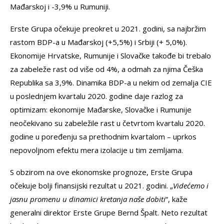
Mađarskoj i -3,9% u Rumuniji.
Erste Grupa očekuje preokret u 2021. godini, sa najbržim
rastom BDP-a u Mađarskoj (+5,5%) i Srbiji (+ 5,0%).
Ekonomije Hrvatske, Rumunije i Slovačke takođe bi trebalo
za zabeleže rast od više od 4%, a odmah za njima Češka
Republika sa 3,9%. Dinamika BDP-a u nekim od zemalja CIE
u poslednjem kvartalu 2020. godine daje razlog za
optimizam: ekonomije Mađarske, Slovačke i Rumunije
neočekivano su zabeležile rast u četvrtom kvartalu 2020.
godine u poređenju sa prethodnim kvartalom – uprkos
nepovoljnom efektu mera izolacije u tim zemljama.
S obzirom na ove ekonomske prognoze, Erste Grupa
očekuje bolji finansijski rezultat u 2021. godini. „
Videćemo i
jasnu promenu u dinamici kretanja naše dobiti
“, kaže
generalni direktor Erste Grupe Bernd Špalt. Neto rezultat