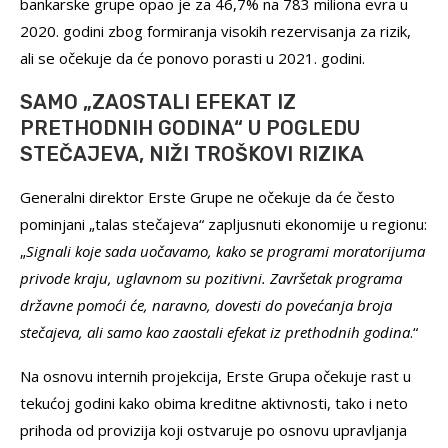
bankarske grupe opao je za 46,7% na 783 miliona evra u
2020. godini zbog formiranja visokih rezervisanja za rizik,
ali se očekuje da će ponovo porasti u 2021. godini.
SAMO „ZAOSTALI EFEKAT IZ
PRETHODNIH GODINA“ U POGLEDU
STEČAJEVA, NIŽI TROŠKOVI RIZIKA
Generalni direktor Erste Grupe ne očekuje da će često
pominjani „talas stečajeva“ zapljusnuti ekonomije u regionu:
„
Signali koje sada uočavamo, kako se programi moratorijuma
privode kraju, uglavnom su pozitivni. Završetak programa
državne pomoći će, naravno, dovesti do povećanja broja
stečajeva, ali samo kao zaostali efekat iz prethodnih godina
.“
Na osnovu internih projekcija, Erste Grupa očekuje rast u
tekućoj godini kako obima kreditne aktivnosti, tako i neto
prihoda od provizija koji ostvaruje po osnovu upravljanja