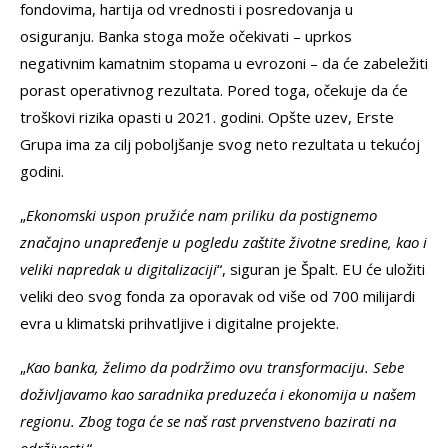
fondovima, hartija od vrednosti i posredovanja u
osiguranju. Banka stoga može očekivati – uprkos
negativnim kamatnim stopama u evrozoni – da će zabeležiti
porast operativnog rezultata. Pored toga, očekuje da će
troškovi rizika opasti u 2021. godini. Opšte uzev, Erste
Grupa ima za cilj poboljšanje svog neto rezultata u tekućoj
godini.
„
Ekonomski uspon pružiće nam priliku da postignemo
značajno unapređenje u pogledu zaštite životne sredine, kao i
veliki napredak u digitalizaciji
“, siguran je Špalt. EU će uložiti
veliki deo svog fonda za oporavak od više od 700 milijardi
evra u klimatski prihvatljive i digitalne projekte.
„
Kao banka, želimo da podržimo ovu transformaciju. Sebe
doživljavamo kao saradnika preduzeća i ekonomija u našem
regionu. Zbog toga će se naš rast prvenstveno bazirati na