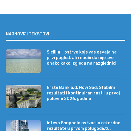
NAJNOVIJI TEKSTOVI
Sicilija – ostrvo koje vas osvaja na
prvi pogled, ali i nauči da nije sve
onako kako izgleda na razglednici
Erste Bank a.d. Novi Sad: Stabilni
rezultati i kontinuiran rast i u prvoj
polovini 2026. godine
Intesa Sanpaolo ostvarila rekordne
rezultate u prvom polugodištu,