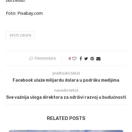
održivosti
.“
Foto: Pixabay.com
ERSTE GRUPA
0 komentara
0
prethodni tekst
Facebook ulaže milijardu dolara u podršku medijima
naredni tekst
Sve važnija uloga direktora za održivi razvoj u budućnosti
RELATED POSTS